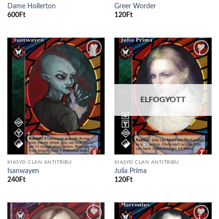
Dame Hollerton
Greer Worder
600
Ft
120
Ft
Add to
Add to
wishlist
wishlist
ELFOGYOTT
KIASYD CLAN ANTITRIBU
KIASYD CLAN ANTITRIBU
Isanwayen
Julia Prima
240
Ft
120
Ft