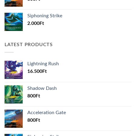
Siphoning Strike
2.000
Ft
LATEST PRODUCTS
Lightning Rush
16.500
Ft
Shadow Dash
800
Ft
Acceleration Gate
800
Ft