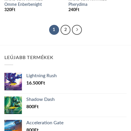
Omme Enberbenight
Pherydima
320
Ft
240
Ft
1
2
LEÚJABB TERMÉKEK
Lightning Rush
16.500
Ft
Shadow Dash
800
Ft
Acceleration Gate
800
Ft