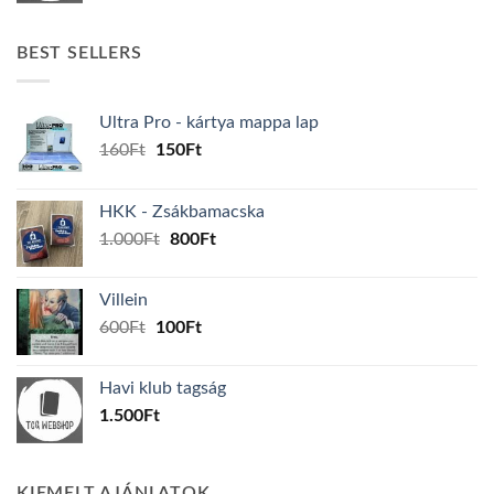
BEST SELLERS
Ultra Pro - kártya mappa lap
Original
Current
160
Ft
150
Ft
price
price
was:
is:
HKK - Zsákbamacska
160Ft.
150Ft.
Original
Current
1.000
Ft
800
Ft
price
price
was:
is:
Villein
1.000Ft.
800Ft.
Original
Current
600
Ft
100
Ft
price
price
was:
is:
Havi klub tagság
600Ft.
100Ft.
1.500
Ft
KIEMELT AJÁNLATOK