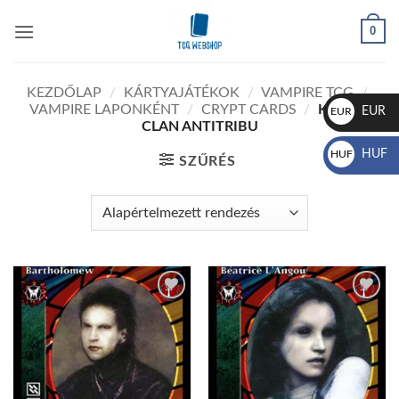
Skip
0
to
content
KEZDŐLAP
/
KÁRTYAJÁTÉKOK
/
VAMPIRE TCG
/
VAMPIRE LAPONKÉNT
/
CRYPT CARDS
/
KIASYD
EUR
EUR
CLAN ANTITRIBU
€
HUF
HUF
SZŰRÉS
Ft
Add to
Add to
wishlist
wishlist