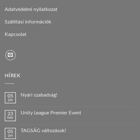
Adatvédelmi nyilatkozat
Szállítási információk
Kapcsolat
HÍREK
Nyári szabadság!
05
jún
Nincs
hozzászólás
a(z)
Unity League Premier Event
23
Nyári
febr
szabadság!
Nincs
bejegyzéshez
hozzászólás
a(z)
TAGSÁG változások!
05
Unity
jan
League
Nincs
Premier