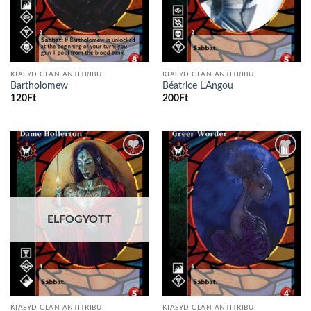
KIASYD CLAN ANTITRIBU
KIASYD CLAN ANTITRIBU
Bartholomew
Béatrice L’Angou
120
Ft
200
Ft
Add to
Add to
wishlist
wishlist
ELFOGYOTT
KIASYD CLAN ANTITRIBU
KIASYD CLAN ANTITRIBU