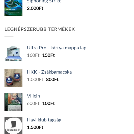
Siphoning Strike
2.000
Ft
LEGNÉPSZERŰBB TERMÉKEK
Ultra Pro - kártya mappa lap
Original
Current
160
Ft
150
Ft
price
price
was:
is:
HKK - Zsákbamacska
160Ft.
150Ft.
Original
Current
1.000
Ft
800
Ft
price
price
was:
is:
Villein
1.000Ft.
800Ft.
Original
Current
600
Ft
100
Ft
price
price
was:
is:
Havi klub tagság
600Ft.
100Ft.
1.500
Ft