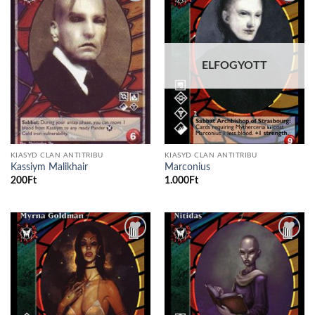
Add to
Add to
wishlist
wishlist
ELFOGYOTT
KIASYD CLAN ANTITRIBU
KIASYD CLAN ANTITRIBU
Kassiym Malikhair
Marconius
200
Ft
1.000
Ft
Add to
Add to
wishlist
wishlist