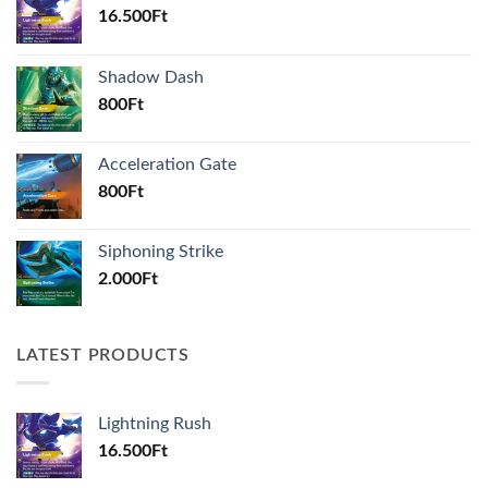
16.500
Ft
Shadow Dash
800
Ft
Acceleration Gate
800
Ft
Siphoning Strike
2.000
Ft
LATEST PRODUCTS
Lightning Rush
16.500
Ft