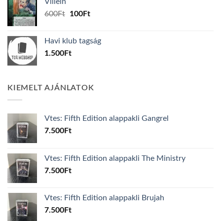
Villein
1.000Ft.
800Ft.
Original
Current
600
Ft
100
Ft
price
price
was:
is:
Havi klub tagság
600Ft.
100Ft.
1.500
Ft
KIEMELT AJÁNLATOK
Vtes: Fifth Edition alappakli Gangrel
7.500
Ft
Vtes: Fifth Edition alappakli The Ministry
7.500
Ft
Vtes: Fifth Edition alappakli Brujah
7.500
Ft