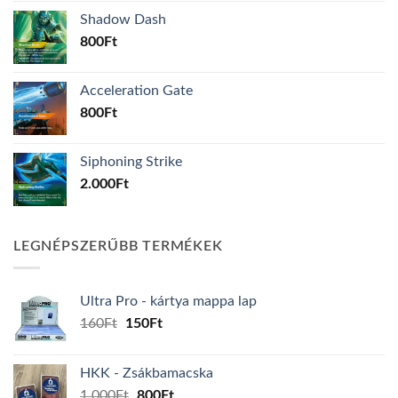
Shadow Dash
800
Ft
Acceleration Gate
800
Ft
Siphoning Strike
2.000
Ft
LEGNÉPSZERŰBB TERMÉKEK
Ultra Pro - kártya mappa lap
Original
Current
160
Ft
150
Ft
price
price
was:
is:
HKK - Zsákbamacska
160Ft.
150Ft.
Original
Current
1.000
Ft
800
Ft