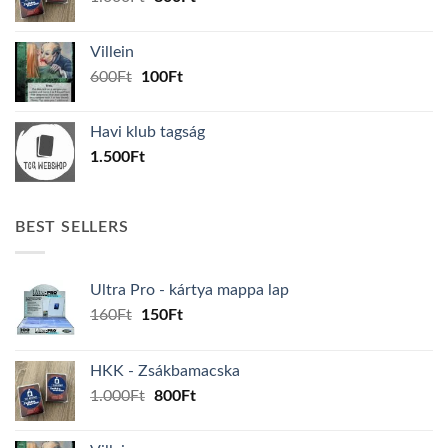
price
price
was:
is:
Villein
1.000Ft.
800Ft.
Original
Current
600
Ft
100
Ft
price
price
was:
is:
Havi klub tagság
600Ft.
100Ft.
1.500
Ft
BEST SELLERS
Ultra Pro - kártya mappa lap
Original
Current
160
Ft
150
Ft
price
price
was:
is:
HKK - Zsákbamacska
160Ft.
150Ft.
Original
Current
1.000
Ft
800
Ft
price
price
was:
is: