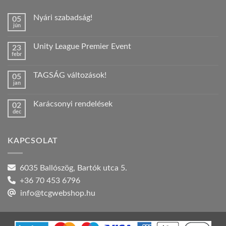
Nyári szabadság!
05
jún
Nincs
hozzászólás
a(z)
Unity League Premier Event
23
Nyári
febr
szabadság!
Nincs
bejegyzéshez
hozzászólás
a(z)
TAGSÁG változások!
05
Unity
jan
League
Nincs
Premier
hozzászólás
Event
a(z)
bejegyzéshez
Karácsonyi rendelések
02
TAGSÁG
dec
változások!
Nincs
bejegyzéshez
hozzászólás
a(z)
Karácsonyi
KAPCSOLAT
rendelések
bejegyzéshez
6035 Ballószög, Bartók utca 5.
+36 70 453 6796
info@tcgwebshop.hu