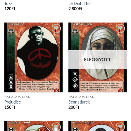
Jozz
Le Dinh Tho
120
Ft
2.800
Ft
Add to
Add to
wishlist
wishlist
ELFOGYOTT
NAGARAJA CLAN
NAGARAJA CLAN
Prejudice
Sennadurek
150
Ft
200
Ft