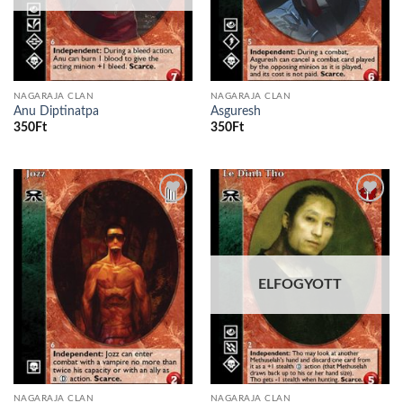
NAGARAJA CLAN
NAGARAJA CLAN
Anu Diptinatpa
Asguresh
350
Ft
350
Ft
Add to
Add to
wishlist
wishlist
ELFOGYOTT
NAGARAJA CLAN
NAGARAJA CLAN