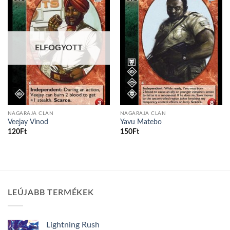
Add to
Add to
wishlist
wishlist
ELFOGYOTT
NAGARAJA CLAN
NAGARAJA CLAN
Veejay Vinod
Yavu Matebo
120
Ft
150
Ft
LEÚJABB TERMÉKEK
Lightning Rush