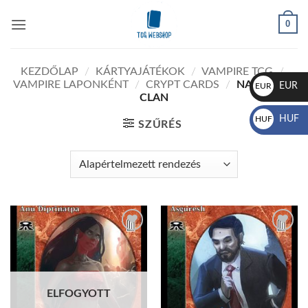
Skip
0
to
content
KEZDŐLAP
/
KÁRTYAJÁTÉKOK
/
VAMPIRE TCG
/
VAMPIRE LAPONKÉNT
/
CRYPT CARDS
/
NAGARAJA
EUR
EUR
CLAN
€
HUF
HUF
SZŰRÉS
Ft
Add to
Add to
wishlist
wishlist
ELFOGYOTT