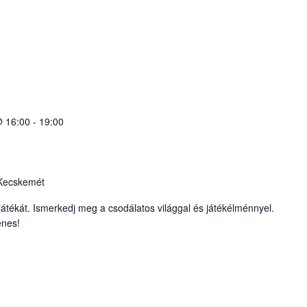
@ 16:00
-
19:00
 Kecskemét
játékát. Ismerkedj meg a csodálatos világgal és játékélménnyel.
enes!