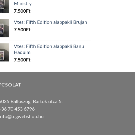
Ministry
7.500
Ft
Vtes: Fifth Edition alappakli Brujah
7.500
Ft
Vtes: Fifth Edition alappakli Banu
Haquim
7.500
Ft
PCSOLAT
035 Ballószög, Bartók utca 5.
36 70 453 6796
nfo@tcgwebshop.hu