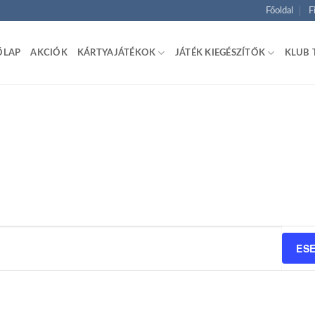
Főoldal
F
ŐLAP
AKCIÓK
KÁRTYAJÁTÉKOK
JÁTÉK KIEGÉSZÍTŐK
KLUB 
ES