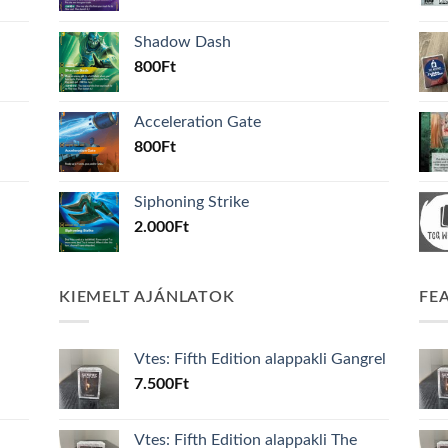
Shadow Dash
800
Ft
Acceleration Gate
800
Ft
Siphoning Strike
2.000
Ft
KIEMELT AJÁNLATOK
FE
Vtes: Fifth Edition alappakli Gangrel
7.500
Ft
Vtes: Fifth Edition alappakli The