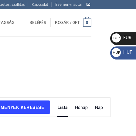
izetés, szállítás
Kapcsolat
Eseménynaptár
0
TAGSÁG
BELÉPÉS
KOSÁR /
0
FT
EUR
EUR
€
HUF
HUF
Ft
Esemény
EMÉNYEK KERESÉSE
Lista
Hónap
Nap
nézet
navigáció