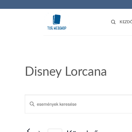
Skip
to
content
KEZD
Disney Lorcana
Események
Írja
keresése
be
a
és
keresőszót.
nézet
Keresse