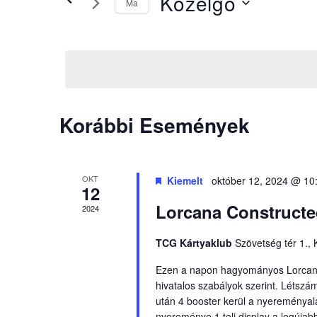
Közelgő
Ma
meg
választás
a
Dátum
Események
kiválasztása.
-
t
a
keresőszóval.
Korábbi Események
OKT
Kiemelt
október 12, 2024 @ 10
12
Lorcana Constructe
2024
TCG Kártyaklub
Szövetség tér 1.,
Ezen a napon hagyományos Lorcana v
hivatalos szabályok szerint. Létsz
után 4 booster kerül a nyereményala
nyereménye 1 teli display a legújab