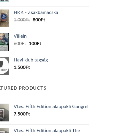
price
price
was:
is:
HKK - Zsákbamacska
160Ft.
150Ft.
Original
Current
1.000
Ft
800
Ft
price
price
was:
is:
Villein
1.000Ft.
800Ft.
Original
Current
600
Ft
100
Ft
price
price
was:
is:
Havi klub tagság
600Ft.
100Ft.
1.500
Ft
ATURED PRODUCTS
Vtes: Fifth Edition alappakli Gangrel
7.500
Ft
Vtes: Fifth Edition alappakli The