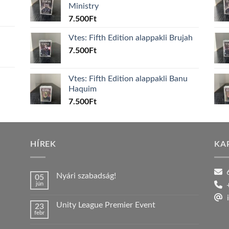
Ministry
7.500
Ft
Vtes: Fifth Edition alappakli Brujah
7.500
Ft
Vtes: Fifth Edition alappakli Banu
Haquim
7.500
Ft
HÍREK
KA
6
Nyári szabadság!
05
jún
+
Nincs
hozzászólás
i
a(z)
Unity League Premier Event
23
Nyári
febr
szabadság!
Nincs
bejegyzéshez
hozzászólás
a(z)