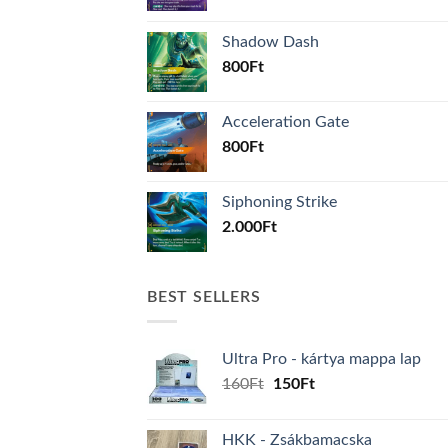
Shadow Dash
800
Ft
Acceleration Gate
800
Ft
Siphoning Strike
2.000
Ft
BEST SELLERS
Ultra Pro - kártya mappa lap
Original
Current
160
Ft
150
Ft
price
price
was:
is:
HKK - Zsákbamacska
160Ft.
150Ft.