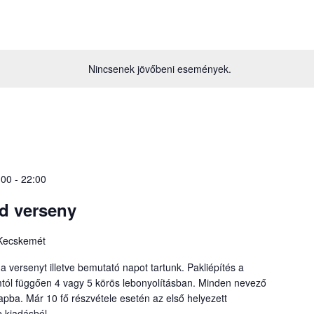
Nincsenek jövőbeni események.
:00
-
22:00
d verseny
 Kecskemét
ersenyt illetve bemutató napot tartunk. Pakliépítés a
ámtól függően 4 vagy 5 körös lebonyolításban. Minden nevező
pba. Már 10 fő részvétele esetén az első helyezett
b kiadásból.