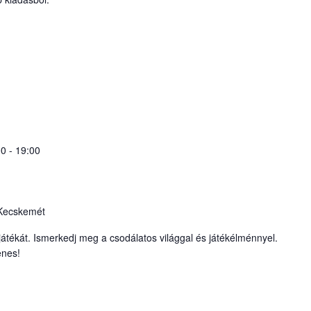
00
-
19:00
 Kecskemét
játékát. Ismerkedj meg a csodálatos világgal és játékélménnyel.
enes!