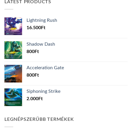
LATEST PRODUCTS
Lightning Rush
16.500
Ft
Shadow Dash
800
Ft
Acceleration Gate
800
Ft
Siphoning Strike
2.000
Ft
LEGNÉPSZERŰBB TERMÉKEK