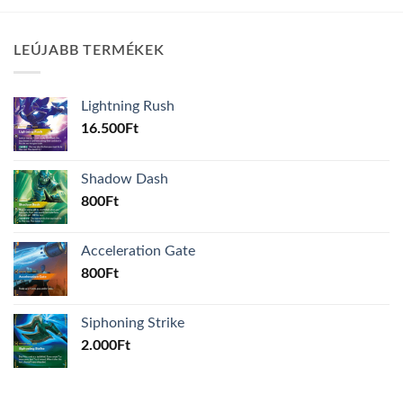
LEÚJABB TERMÉKEK
Lightning Rush
16.500
Ft
Shadow Dash
800
Ft
Acceleration Gate
800
Ft
Siphoning Strike
2.000
Ft