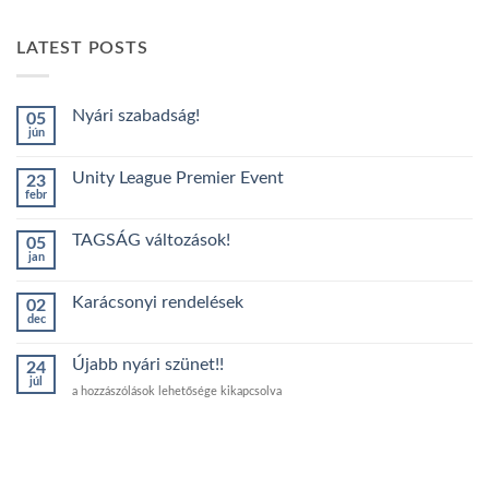
LATEST POSTS
Nyári szabadság!
05
jún
Nincs
hozzászólás
a(z)
Unity League Premier Event
23
Nyári
febr
szabadság!
Nincs
bejegyzéshez
hozzászólás
a(z)
TAGSÁG változások!
05
Unity
jan
League
Nincs
Premier
hozzászólás
Event
a(z)
bejegyzéshez
Karácsonyi rendelések
02
TAGSÁG
dec
változások!
Nincs
bejegyzéshez
hozzászólás
a(z)
Újabb nyári szünet!!
24
Karácsonyi
júl
rendelések
Újabb
a hozzászólások lehetősége kikapcsolva
bejegyzéshez
nyári
szünet!!
bejegyzéshez