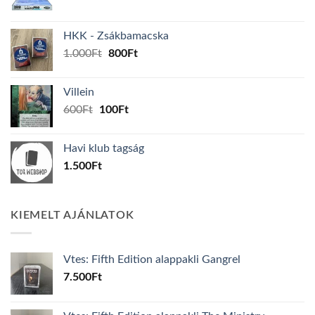
price
price
was:
is:
HKK - Zsákbamacska
160Ft.
150Ft.
Original
Current
1.000
Ft
800
Ft
price
price
was:
is:
Villein
1.000Ft.
800Ft.
Original
Current
600
Ft
100
Ft
price
price
was:
is:
Havi klub tagság
600Ft.
100Ft.
1.500
Ft
KIEMELT AJÁNLATOK
Vtes: Fifth Edition alappakli Gangrel
7.500
Ft