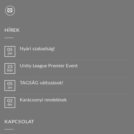
HÍREK
Nyári szabadság!
05
jún
Nincs
hozzászólás
a(z)
Unity League Premier Event
23
Nyári
febr
szabadság!
Nincs
bejegyzéshez
hozzászólás
a(z)
TAGSÁG változások!
05
Unity
jan
League
Nincs
Premier
hozzászólás
Event
a(z)
bejegyzéshez
Karácsonyi rendelések
02
TAGSÁG
dec
változások!
Nincs
bejegyzéshez
hozzászólás
a(z)
Karácsonyi
KAPCSOLAT
rendelések
bejegyzéshez