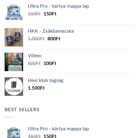
Ultra Pro - kártya mappa lap
Original
Current
160
Ft
150
Ft
price
price
was:
is:
HKK - Zsákbamacska
160Ft.
150Ft.
Original
Current
1.000
Ft
800
Ft
price
price
was:
is:
Villein
1.000Ft.
800Ft.
Original
Current
600
Ft
100
Ft
price
price
was:
is:
Havi klub tagság
600Ft.
100Ft.
1.500
Ft
BEST SELLERS
Ultra Pro - kártya mappa lap
Original
Current
160
Ft
150
Ft