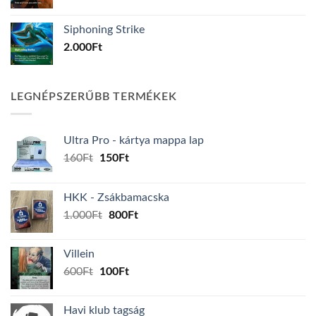
Siphoning Strike
2.000
Ft
LEGNÉPSZERŰBB TERMÉKEK
Ultra Pro - kártya mappa lap
Original
Current
160
Ft
150
Ft
price
price
was:
is:
HKK - Zsákbamacska
160Ft.
150Ft.
Original
Current
1.000
Ft
800
Ft
price
price
was:
is:
Villein
1.000Ft.
800Ft.
Original
Current
600
Ft
100
Ft
price
price
was:
is:
Havi klub tagság
600Ft.
100Ft.