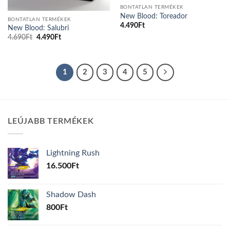
BONTATLAN TERMÉKEK
New Blood: Toreador
BONTATLAN TERMÉKEK
4.490
Ft
New Blood: Salubri
Original
Current
4.690
Ft
4.490
Ft
price
price
was:
is:
4.690Ft.
4.490Ft.
1
2
3
4
5
LEÚJABB TERMÉKEK
Lightning Rush
16.500
Ft
Shadow Dash
800
Ft