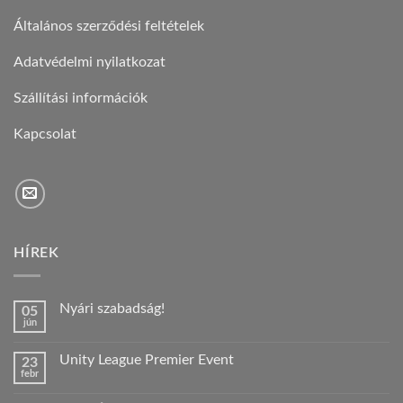
Általános szerződési feltételek
Adatvédelmi nyilatkozat
Szállítási információk
Kapcsolat
HÍREK
Nyári szabadság!
05
jún
Nincs
hozzászólás
a(z)
Unity League Premier Event
23
Nyári
febr
szabadság!
Nincs
bejegyzéshez
hozzászólás
a(z)