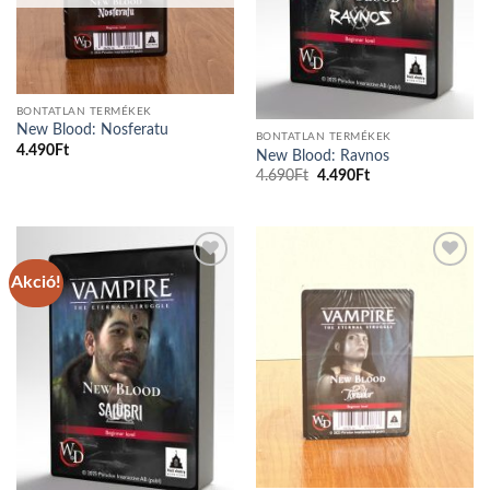
BONTATLAN TERMÉKEK
New Blood: Nosferatu
BONTATLAN TERMÉKEK
4.490
Ft
New Blood: Ravnos
Original
Current
4.690
Ft
4.490
Ft
price
price
was:
is:
4.690Ft.
4.490Ft.
Akció!
Add to
Add to
wishlist
wishlist