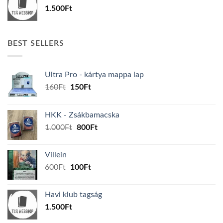
1.500
Ft
BEST SELLERS
Ultra Pro - kártya mappa lap
Original
Current
160
Ft
150
Ft
price
price
was:
is:
HKK - Zsákbamacska
160Ft.
150Ft.
Original
Current
1.000
Ft
800
Ft
price
price
was:
is:
Villein
1.000Ft.
800Ft.
Original
Current
600
Ft
100
Ft
price
price
was:
is:
Havi klub tagság
600Ft.
100Ft.
1.500
Ft