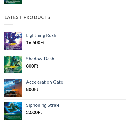
LATEST PRODUCTS
Lightning Rush
16.500
Ft
Shadow Dash
800
Ft
Acceleration Gate
800
Ft
Siphoning Strike
2.000
Ft