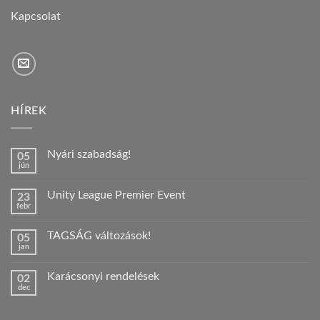
Kapcsolat
HÍREK
Nyári szabadság!
05
jún
Nincs
hozzászólás
a(z)
Unity League Premier Event
23
Nyári
febr
szabadság!
Nincs
bejegyzéshez
hozzászólás
a(z)
TAGSÁG változások!
05
Unity
jan
League
Nincs
Premier
hozzászólás
Event
a(z)
bejegyzéshez
Karácsonyi rendelések
02
TAGSÁG
dec
változások!
Nincs
bejegyzéshez
hozzászólás
a(z)
Karácsonyi