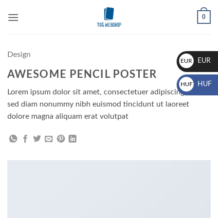
Skip
0
to
content
Design
EUR
EUR
AWESOME PENCIL POSTER
€
HUF
HUF
Lorem ipsum dolor sit amet, consectetuer adipiscing elit,
Ft
sed diam nonummy nibh euismod tincidunt ut laoreet
dolore magna aliquam erat volutpat