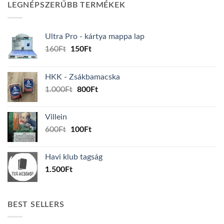
LEGNÉPSZERŰBB TERMÉKEK
Ultra Pro - kártya mappa lap
Original
Current
160
Ft
150
Ft
price
price
was:
is:
HKK - Zsákbamacska
160Ft.
150Ft.
Original
Current
1.000
Ft
800
Ft
price
price
was:
is:
Villein
1.000Ft.
800Ft.
Original
Current
600
Ft
100
Ft
price
price
was:
is:
Havi klub tagság
600Ft.
100Ft.
1.500
Ft
BEST SELLERS