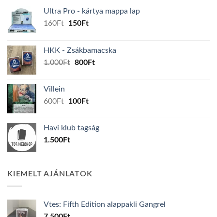
Ultra Pro - kártya mappa lap
Original
Current
160
Ft
150
Ft
price
price
was:
is:
HKK - Zsákbamacska
160Ft.
150Ft.
Original
Current
1.000
Ft
800
Ft
price
price
was:
is:
Villein
1.000Ft.
800Ft.
Original
Current
600
Ft
100
Ft
price
price
was:
is:
Havi klub tagság
600Ft.
100Ft.
1.500
Ft
KIEMELT AJÁNLATOK
Vtes: Fifth Edition alappakli Gangrel
7.500
Ft