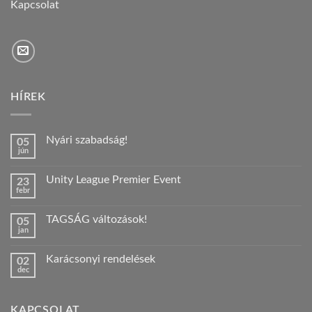
Kapcsolat
HÍREK
Nyári szabadság!
05
jún
Nincs
hozzászólás
a(z)
Unity League Premier Event
23
Nyári
febr
szabadság!
Nincs
bejegyzéshez
hozzászólás
a(z)
TAGSÁG változások!
05
Unity
jan
League
Nincs
Premier
hozzászólás
Event
a(z)
bejegyzéshez
Karácsonyi rendelések
02
TAGSÁG
dec
változások!
Nincs
bejegyzéshez
hozzászólás
a(z)
Karácsonyi
KAPCSOLAT
rendelések