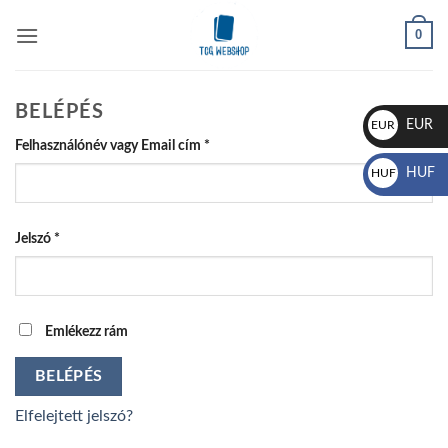
Skip
0
to
content
BELÉPÉS
EUR
EUR
Kötelező
Felhasználónév vagy Email cím
*
€
HUF
HUF
Ft
Kötelező
Jelszó
*
Emlékezz rám
BELÉPÉS
Elfelejtett jelszó?