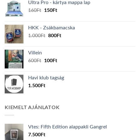
Ultra Pro - kártya mappa lap
Original
Current
160
Ft
150
Ft
price
price
was:
is:
HKK - Zsákbamacska
160Ft.
150Ft.
Original
Current
1.000
Ft
800
Ft
price
price
was:
is:
Villein
1.000Ft.
800Ft.
Original
Current
600
Ft
100
Ft
price
price
was:
is:
Havi klub tagság
600Ft.
100Ft.
1.500
Ft
KIEMELT AJÁNLATOK
Vtes: Fifth Edition alappakli Gangrel
7.500
Ft