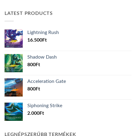
LATEST PRODUCTS
Lightning Rush
16.500
Ft
Shadow Dash
800
Ft
Acceleration Gate
800
Ft
Siphoning Strike
2.000
Ft
LEGNÉPSZERŰBB TERMÉKEK