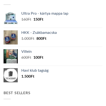
Ultra Pro - kártya mappa lap
Original
Current
160
Ft
150
Ft
price
price
was:
is:
HKK - Zsákbamacska
160Ft.
150Ft.
Original
Current
1.000
Ft
800
Ft
price
price
was:
is:
Villein
1.000Ft.
800Ft.
Original
Current
600
Ft
100
Ft
price
price
was:
is:
Havi klub tagság
600Ft.
100Ft.
1.500
Ft
BEST SELLERS