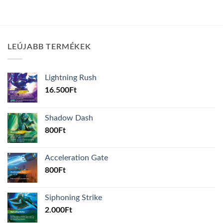
LEÚJABB TERMÉKEK
Lightning Rush
16.500
Ft
Shadow Dash
800
Ft
Acceleration Gate
800
Ft
Siphoning Strike
2.000
Ft