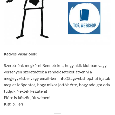
Kedves Vásárlóink!
Szeretnénk megkérni Benneteket, hogy akik klubban vagy
versenyen szeretnétek a rendeléseteket átvenni a
megjegyzésbe (vagy email-ben info@tcgwebshop.hu) írjaták
meg az időpontot, hogy mikor jöttök érte, hogy addigra oda
tudjuk Nektek készíteni!
Előre is köszönjük szépen!
Kitti & Feri