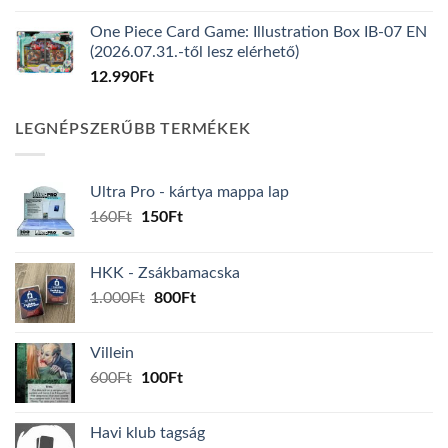
One Piece Card Game: Illustration Box IB-07 EN
(2026.07.31.-től lesz elérhető)
12.990
Ft
LEGNÉPSZERŰBB TERMÉKEK
Ultra Pro - kártya mappa lap
Original
Current
160
Ft
150
Ft
price
price
was:
is:
HKK - Zsákbamacska
160Ft.
150Ft.
Original
Current
1.000
Ft
800
Ft
price
price
was:
is:
Villein
1.000Ft.
800Ft.
Original
Current
600
Ft
100
Ft
price
price
was:
is:
Havi klub tagság
600Ft.
100Ft.