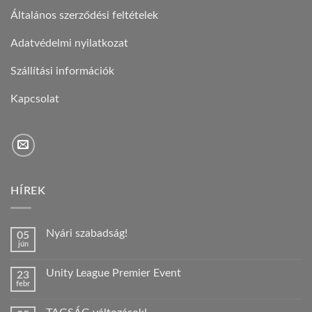
Általános szerződési feltételek
Adatvédelmi nyilatkozat
Szállítási információk
Kapcsolat
HÍREK
Nyári szabadság!
05
jún
Nincs
hozzászólás
a(z)
Unity League Premier Event
23
Nyári
febr
szabadság!
Nincs
bejegyzéshez
hozzászólás
a(z)