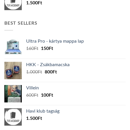
1.500
Ft
BEST SELLERS
Ultra Pro - kártya mappa lap
Original
Current
160
Ft
150
Ft
price
price
was:
is:
HKK - Zsákbamacska
160Ft.
150Ft.
Original
Current
1.000
Ft
800
Ft
price
price
was:
is:
Villein
1.000Ft.
800Ft.
Original
Current
600
Ft
100
Ft
price
price
was:
is:
Havi klub tagság
600Ft.
100Ft.
1.500
Ft