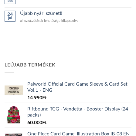
dec
változások!
Nincs
bejegyzéshez
hozzászólás
a(z)
Újabb nyári szünet!!
24
Karácsonyi
júl
rendelések
Újabb
a hozzászólások lehetősége kikapcsolva
bejegyzéshez
nyári
szünet!!
bejegyzéshez
LEÚJABB TERMÉKEK
Palworld Official Card Game Sleeve & Card Set
Vol.1 - ENG
14.990
Ft
Riftbound TCG - Vendetta - Booster Display (24
packs)
60.000
Ft
One Piece Card Game: Illustration Box IB-08 EN