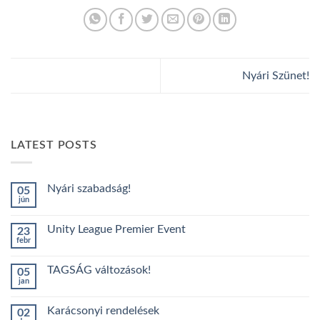
Nyári Szünet!
LATEST POSTS
Nyári szabadság!
05
jún
Nincs
hozzászólás
a(z)
Unity League Premier Event
23
Nyári
febr
szabadság!
Nincs
bejegyzéshez
hozzászólás
a(z)
TAGSÁG változások!
05
Unity
jan
League
Nincs
Premier
hozzászólás
Event
a(z)
bejegyzéshez
Karácsonyi rendelések
02
TAGSÁG