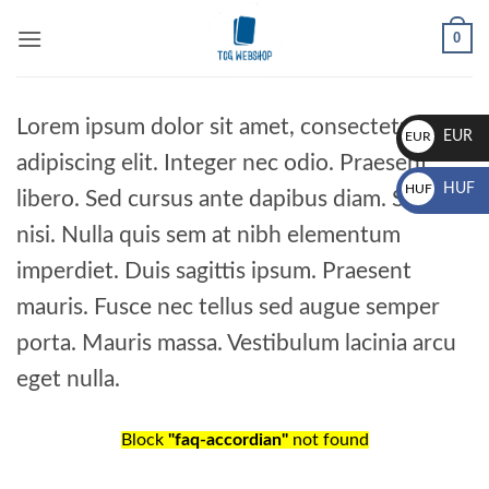
Skip
0
to
content
Lorem ipsum dolor sit amet, consectetur
EUR
EUR
adipiscing elit. Integer nec odio. Praesent
€
HUF
HUF
libero. Sed cursus ante dapibus diam. Sed
Ft
nisi. Nulla quis sem at nibh elementum
imperdiet. Duis sagittis ipsum. Praesent
mauris. Fusce nec tellus sed augue semper
porta. Mauris massa. Vestibulum lacinia arcu
eget nulla.
Block
"faq-accordian"
not found