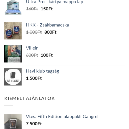
Ultra Pro - kártya mappa lap
Original
Current
160
Ft
150
Ft
price
price
was:
is:
HKK - Zsákbamacska
160Ft.
150Ft.
Original
Current
1.000
Ft
800
Ft
price
price
was:
is:
Villein
1.000Ft.
800Ft.
Original
Current
600
Ft
100
Ft
price
price
was:
is:
Havi klub tagság
600Ft.
100Ft.
1.500
Ft
KIEMELT AJÁNLATOK
Vtes: Fifth Edition alappakli Gangrel
7.500
Ft