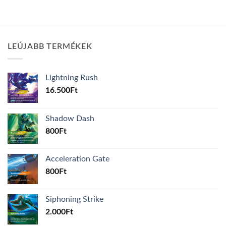
LEÚJABB TERMÉKEK
Lightning Rush
16.500
Ft
Shadow Dash
800
Ft
Acceleration Gate
800
Ft
Siphoning Strike
2.000
Ft