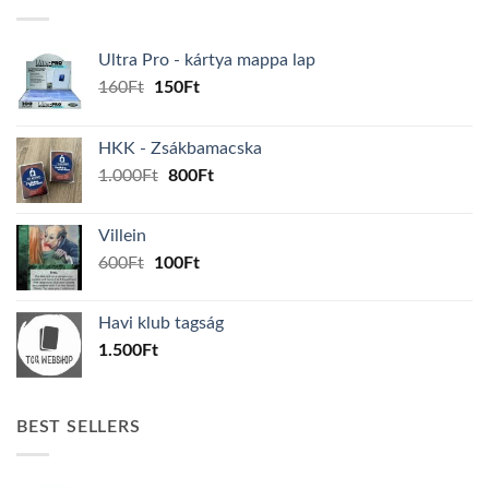
Ultra Pro - kártya mappa lap
Original
Current
160
Ft
150
Ft
price
price
was:
is:
HKK - Zsákbamacska
160Ft.
150Ft.
Original
Current
1.000
Ft
800
Ft
price
price
was:
is:
Villein
1.000Ft.
800Ft.
Original
Current
600
Ft
100
Ft
price
price
was:
is:
Havi klub tagság
600Ft.
100Ft.
1.500
Ft
BEST SELLERS