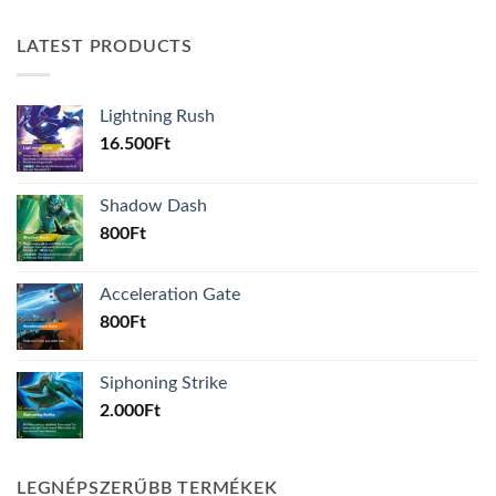
LATEST PRODUCTS
Lightning Rush
16.500
Ft
Shadow Dash
800
Ft
Acceleration Gate
800
Ft
Siphoning Strike
2.000
Ft
LEGNÉPSZERŰBB TERMÉKEK