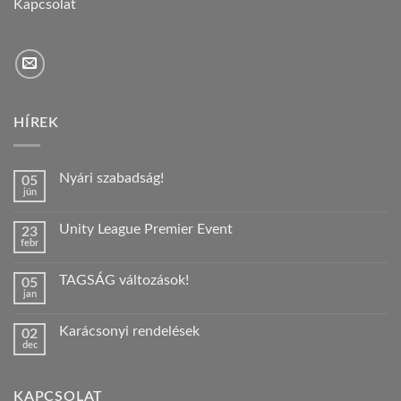
Kapcsolat
HÍREK
Nyári szabadság!
05
jún
Nincs
hozzászólás
a(z)
Unity League Premier Event
23
Nyári
febr
szabadság!
Nincs
bejegyzéshez
hozzászólás
a(z)
TAGSÁG változások!
05
Unity
jan
League
Nincs
Premier
hozzászólás
Event
a(z)
bejegyzéshez
Karácsonyi rendelések
02
TAGSÁG
dec
változások!
Nincs
bejegyzéshez
hozzászólás
a(z)
Karácsonyi
KAPCSOLAT
rendelések