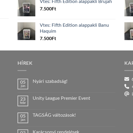
Vtes: Fifth Edition alappakli Brujah
7.500
Ft
Vtes: Fifth Edition alappakli Banu
Haquim
7.500
Ft
HÍREK
KA
6
Nyári szabadság!
05
jún
+
Nincs
hozzászólás
i
a(z)
Unity League Premier Event
23
Nyári
febr
szabadság!
Nincs
bejegyzéshez
hozzászólás
a(z)
TAGSÁG változások!
05
Unity
jan
League
Nincs
Premier
hozzászólás
Event
a(z)
bejegyzéshez
Karácsonyi rendelések
TAGSÁG