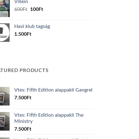
Villein
1.000Ft.
800Ft.
Original
Current
600
Ft
100
Ft
price
price
was:
is:
Havi klub tagság
600Ft.
100Ft.
1.500
Ft
ATURED PRODUCTS
Vtes: Fifth Edition alappakli Gangrel
7.500
Ft
Vtes: Fifth Edition alappakli The
Ministry
7.500
Ft