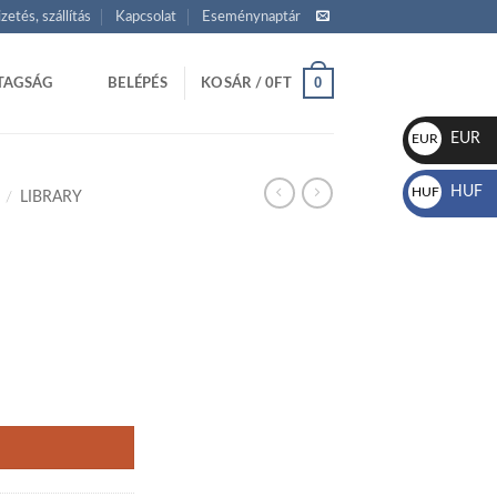
izetés, szállítás
Kapcsolat
Eseménynaptár
0
TAGSÁG
BELÉPÉS
KOSÁR /
0
FT
EUR
EUR
€
HUF
HUF
/
LIBRARY
Ft