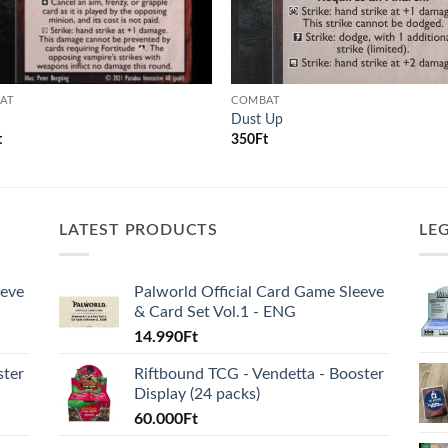
AT
COMBAT
Dust Up
t
350
Ft
LATEST PRODUCTS
LE
eeve
Palworld Official Card Game Sleeve
& Card Set Vol.1 - ENG
14.990
Ft
ster
Riftbound TCG - Vendetta - Booster
Display (24 packs)
60.000
Ft