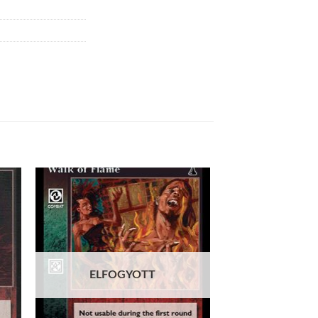
 to
Add to
list
wishlist
ELFOGYOTT