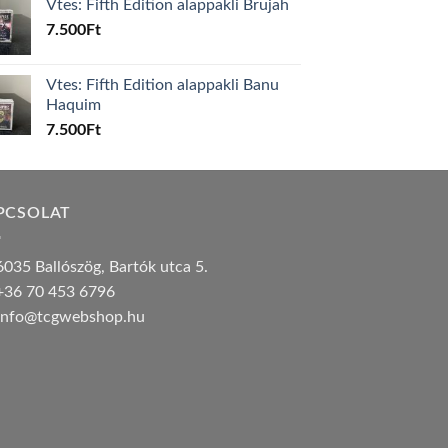
Vtes: Fifth Edition alappakli Brujah
7.500
Ft
Vtes: Fifth Edition alappakli Banu
Haquim
7.500
Ft
PCSOLAT
035 Ballószög, Bartók utca 5.
36 70 453 6796
nfo@tcgwebshop.hu