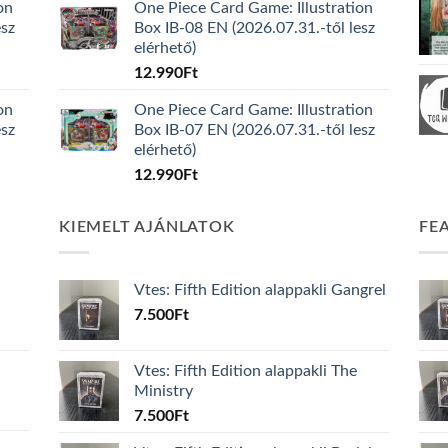
on
One Piece Card Game: Illustration
esz
Box IB-08 EN (2026.07.31.-től lesz
elérhető)
12.990
Ft
on
One Piece Card Game: Illustration
esz
Box IB-07 EN (2026.07.31.-től lesz
elérhető)
12.990
Ft
KIEMELT AJÁNLATOK
FE
Vtes: Fifth Edition alappakli Gangrel
7.500
Ft
Vtes: Fifth Edition alappakli The
Ministry
7.500
Ft