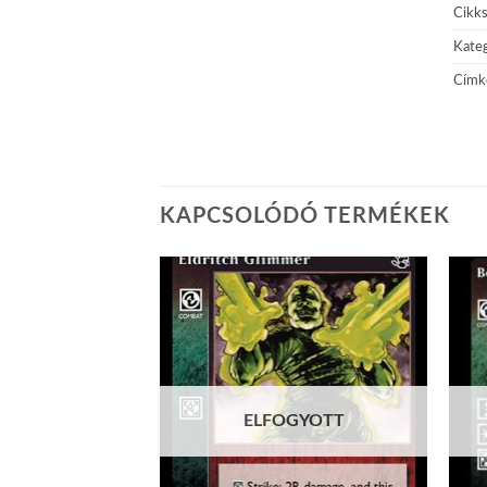
Cikk
Kateg
Címk
KAPCSOLÓDÓ TERMÉKEK
Add to
Add to
wishlist
wishlist
GYOTT
ELFOGYOTT