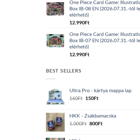
One Piece Card Game: Illustrati
Box IB-08 EN (2026.07.31.-től l
elérhető)
12.990
Ft
One Piece Card Game: Illustrati
Box IB-07 EN (2026.07.31.-től l
elérhető)
12.990
Ft
BEST SELLERS
Ultra Pro - kártya mappa lap
Original
Current
160
Ft
150
Ft
price
price
was:
is:
HKK - Zsákbamacska
160Ft.
150Ft.
Original
Current
1.000
Ft
800
Ft
price
price
was:
is: