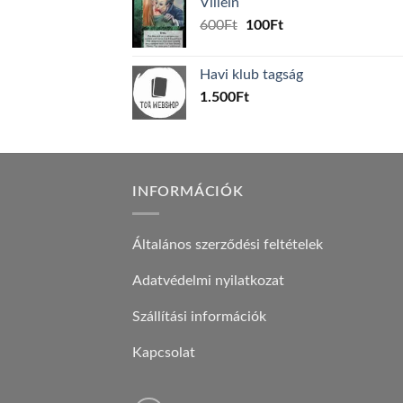
Villein
1.000Ft.
800Ft.
Original
Current
600
Ft
100
Ft
price
price
was:
is:
Havi klub tagság
600Ft.
100Ft.
1.500
Ft
INFORMÁCIÓK
Általános szerződési feltételek
Adatvédelmi nyilatkozat
Szállítási információk
Kapcsolat