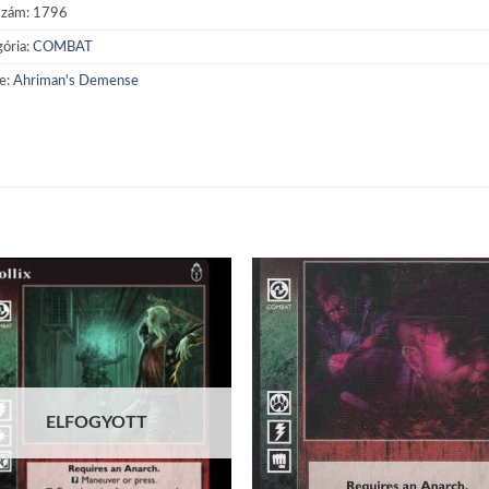
szám:
1796
ória:
COMBAT
e:
Ahriman's Demense
Add to
Add
wishlist
wish
ELFOGYOTT