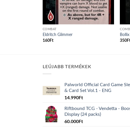
COMBAT
COMB
Eldritch Glimmer
Bollix
160
Ft
350
F
LEÚJABB TERMÉKEK
Palworld Official Card Game Sl
& Card Set Vol.1 - ENG
14.990
Ft
Riftbound TCG - Vendetta - Boo
Display (24 packs)
60.000
Ft