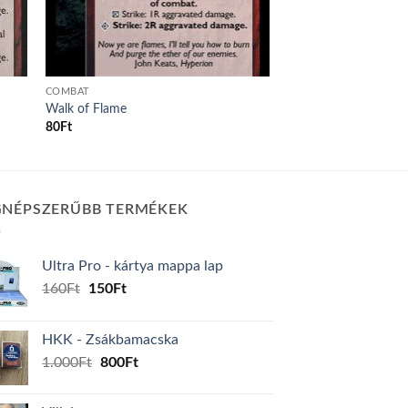
COMBAT
Walk of Flame
80
Ft
GNÉPSZERŰBB TERMÉKEK
Ultra Pro - kártya mappa lap
Original
Current
160
Ft
150
Ft
price
price
was:
is:
HKK - Zsákbamacska
160Ft.
150Ft.
Original
Current
1.000
Ft
800
Ft
price
price
was:
is: