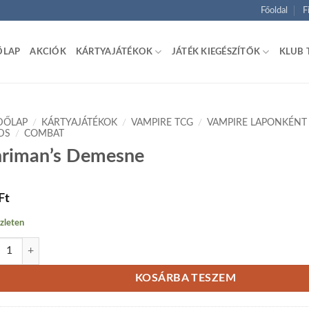
Főoldal
F
ŐLAP
AKCIÓK
KÁRTYAJÁTÉKOK
JÁTÉK KIEGÉSZÍTŐK
KLUB 
DŐLAP
/
KÁRTYAJÁTÉKOK
/
VAMPIRE TCG
/
VAMPIRE LAPONKÉNT
DS
/
COMBAT
riman’s Demesne
Ft
zleten
man's Demesne mennyiség
KOSÁRBA TESZEM