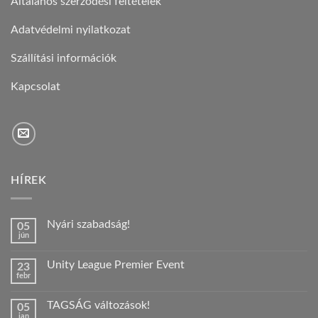
Általános szerződési feltételek
Adatvédelmi nyilatkozat
Szállítási információk
Kapcsolat
HÍREK
Nyári szabadság!
05
jún
Nincs
hozzászólás
a(z)
Unity League Premier Event
23
Nyári
febr
szabadság!
Nincs
bejegyzéshez
hozzászólás
a(z)
TAGSÁG változások!
05
Unity
jan
League