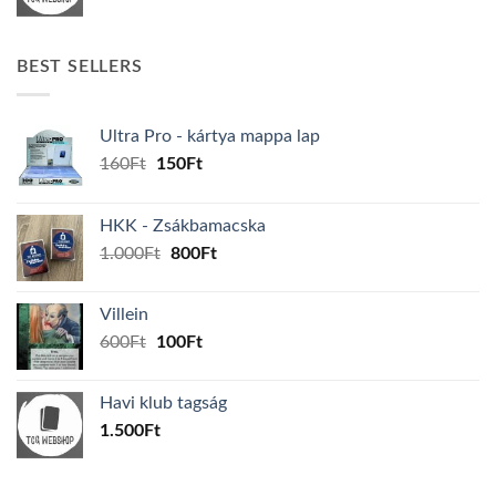
BEST SELLERS
Ultra Pro - kártya mappa lap
Original
Current
160
Ft
150
Ft
price
price
was:
is:
HKK - Zsákbamacska
160Ft.
150Ft.
Original
Current
1.000
Ft
800
Ft
price
price
was:
is:
Villein
1.000Ft.
800Ft.
Original
Current
600
Ft
100
Ft
price
price
was:
is:
Havi klub tagság
600Ft.
100Ft.
1.500
Ft