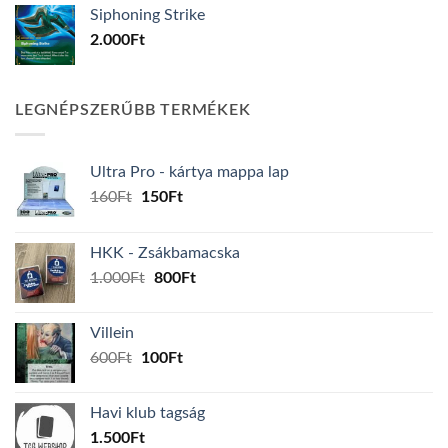
Siphoning Strike
2.000
Ft
LEGNÉPSZERŰBB TERMÉKEK
Ultra Pro - kártya mappa lap
Original
Current
160
Ft
150
Ft
price
price
was:
is:
HKK - Zsákbamacska
160Ft.
150Ft.
Original
Current
1.000
Ft
800
Ft
price
price
was:
is:
Villein
1.000Ft.
800Ft.
Original
Current
600
Ft
100
Ft
price
price
was:
is:
Havi klub tagság
600Ft.
100Ft.
1.500
Ft