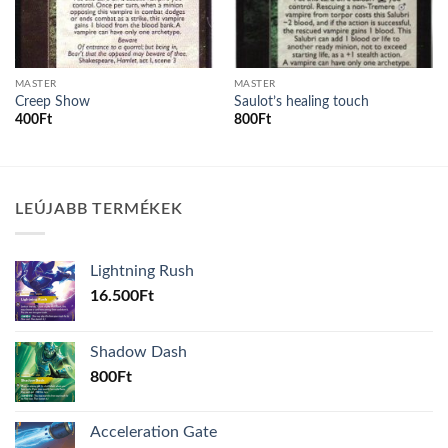
MASTER
MASTER
Creep Show
Saulot’s healing touch
400
Ft
800
Ft
LEÚJABB TERMÉKEK
Lightning Rush
16.500
Ft
Shadow Dash
800
Ft
Acceleration Gate