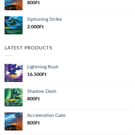
800
Ft
Siphoning Strike
2.000
Ft
LATEST PRODUCTS
Lightning Rush
16.500
Ft
Shadow Dash
800
Ft
Acceleration Gate
800
Ft