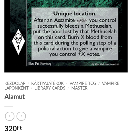
KEZDŐLAP
/
KÁRTYAJÁTÉKOK
/
VAMPIRE TCG
/
VAMPIRE
LAPONKÉNT
/
LIBRARY CARDS
/
MASTER
Alamut
320
Ft