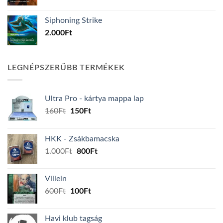
Siphoning Strike
2.000
Ft
LEGNÉPSZERŰBB TERMÉKEK
Ultra Pro - kártya mappa lap
Original
Current
160
Ft
150
Ft
price
price
was:
is:
HKK - Zsákbamacska
160Ft.
150Ft.
Original
Current
1.000
Ft
800
Ft
price
price
was:
is:
Villein
1.000Ft.
800Ft.
Original
Current
600
Ft
100
Ft
price
price
was:
is:
Havi klub tagság
600Ft.
100Ft.