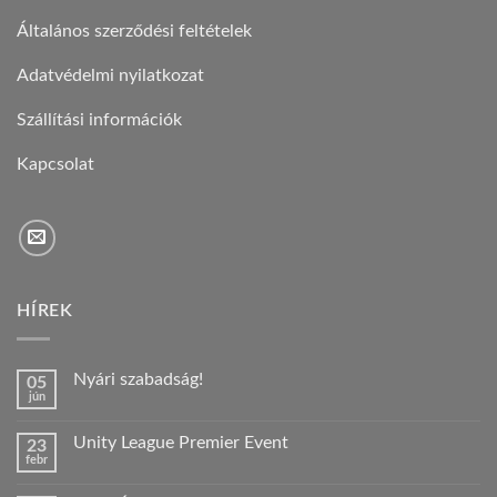
Általános szerződési feltételek
Adatvédelmi nyilatkozat
Szállítási információk
Kapcsolat
HÍREK
Nyári szabadság!
05
jún
Nincs
hozzászólás
a(z)
Unity League Premier Event
23
Nyári
febr
szabadság!
Nincs
bejegyzéshez
hozzászólás
a(z)