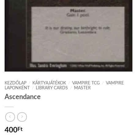
KEZDŐLAP
/
KÁRTYAJÁTÉKOK
/
VAMPIRE TCG
/
VAMPIRE
LAPONKÉNT
/
LIBRARY CARDS
/
MASTER
Ascendance
400
Ft