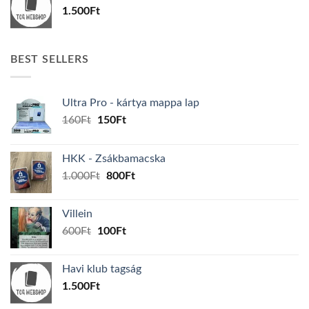
1.500
Ft
BEST SELLERS
Ultra Pro - kártya mappa lap
Original
Current
160
Ft
150
Ft
price
price
was:
is:
HKK - Zsákbamacska
160Ft.
150Ft.
Original
Current
1.000
Ft
800
Ft
price
price
was:
is:
Villein
1.000Ft.
800Ft.
Original
Current
600
Ft
100
Ft
price
price
was:
is:
Havi klub tagság
600Ft.
100Ft.
1.500
Ft