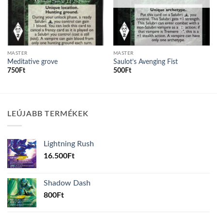
MASTER
MASTER
Meditative grove
Saulot’s Avenging Fist
750
Ft
500
Ft
LEÚJABB TERMÉKEK
Lightning Rush
16.500
Ft
Shadow Dash
800
Ft