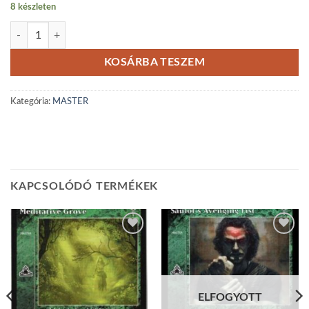
8 készleten
Ascendance mennyiség
KOSÁRBA TESZEM
Kategória:
MASTER
KAPCSOLÓDÓ TERMÉKEK
Add to
Add to
wishlist
wishlist
ELFOGYOTT