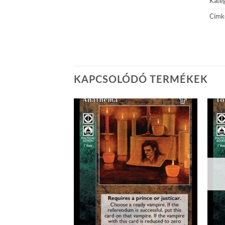
Kateg
Címk
KAPCSOLÓDÓ TERMÉKEK
Add to
Add to
wishlist
wishlist