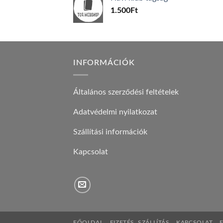
600Ft.
100Ft.
1.500
Ft
INFORMÁCIÓK
Általános szerződési feltételek
Adatvédelmi nyilatkozat
Szállítási információk
Kapcsolat
FŐOLDAL
FIZETÉS, SZÁLLÍTÁS
KAPCSOLAT