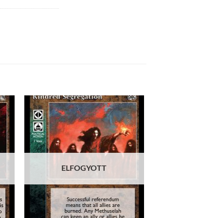
 to
Add to
list
wishlist
ELFOGYOTT