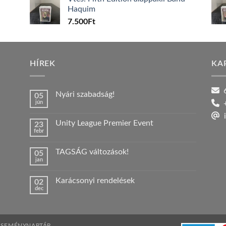
Haquim
7.500
Ft
HÍREK
KA
6
Nyári szabadság!
05
jún
+
Nincs
hozzászólás
i
a(z)
Unity League Premier Event
23
Nyári
febr
szabadság!
Nincs
bejegyzéshez
hozzászólás
a(z)
TAGSÁG változások!
05
Unity
jan
League
Nincs
Premier
hozzászólás
Event
a(z)
bejegyzéshez
Karácsonyi rendelések
02
TAGSÁG
dec
változások!
Nincs
bejegyzéshez
hozzászólás
a(z)
Karácsonyi
rendelések
bejegyzéshez
ESEMÉNYNAPTÁR