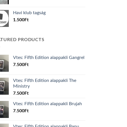
price
price
was:
is:
Havi klub tagság
600Ft.
100Ft.
1.500
Ft
ATURED PRODUCTS
Vtes: Fifth Edition alappakli Gangrel
7.500
Ft
Vtes: Fifth Edition alappakli The
Ministry
7.500
Ft
Vtes: Fifth Edition alappakli Brujah
7.500
Ft
Vtes: Fifth Edition alappakli Banu