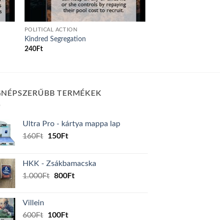
POLITICAL ACTION
Kindred Segregation
240
Ft
GNÉPSZERŰBB TERMÉKEK
Ultra Pro - kártya mappa lap
Original
Current
160
Ft
150
Ft
price
price
was:
is:
HKK - Zsákbamacska
160Ft.
150Ft.
Original
Current
1.000
Ft
800
Ft
price
price
was:
is:
Villein
1.000Ft.
800Ft.
Original
Current
600
Ft
100
Ft