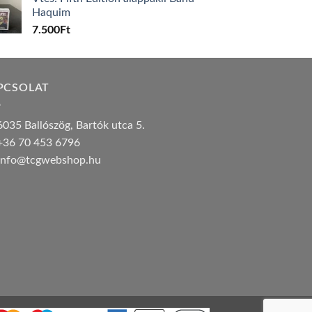
Haquim
7.500
Ft
PCSOLAT
035 Ballószög, Bartók utca 5.
36 70 453 6796
nfo@tcgwebshop.hu