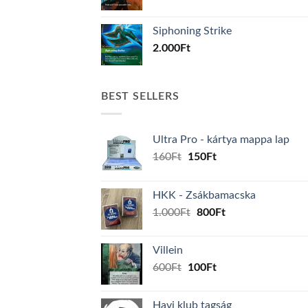
Siphoning Strike
2.000
Ft
BEST SELLERS
Ultra Pro - kártya mappa lap
Original
Current
160
Ft
150
Ft
price
price
was:
is:
HKK - Zsákbamacska
160Ft.
150Ft.
Original
Current
1.000
Ft
800
Ft
price
price
was:
is:
Villein
1.000Ft.
800Ft.
Original
Current
600
Ft
100
Ft
price
price
was:
is:
Havi klub tagság