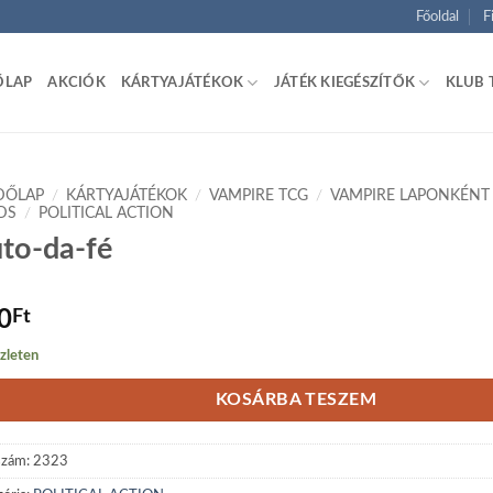
Főoldal
F
ŐLAP
AKCIÓK
KÁRTYAJÁTÉKOK
JÁTÉK KIEGÉSZÍTŐK
KLUB 
DŐLAP
/
KÁRTYAJÁTÉKOK
/
VAMPIRE TCG
/
VAMPIRE LAPONKÉNT
DS
/
POLITICAL ACTION
to-da-fé
0
Ft
zleten
KOSÁRBA TESZEM
szám:
2323