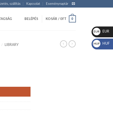
izetés, szállítás
Kapcsolat
Eseménynaptár
0
TAGSÁG
BELÉPÉS
KOSÁR /
0
FT
EUR
EUR
€
HUF
HUF
/
LIBRARY
Ft