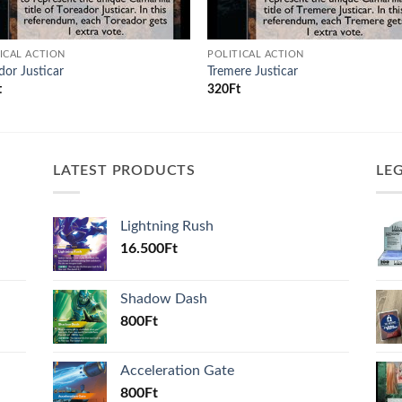
ICAL ACTION
POLITICAL ACTION
dor Justicar
Tremere Justicar
t
320
Ft
LATEST PRODUCTS
LE
Lightning Rush
16.500
Ft
Shadow Dash
800
Ft
Acceleration Gate
800
Ft