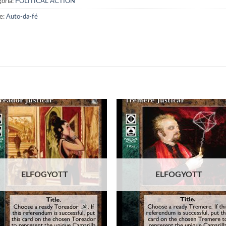
ória:
POLITICAL ACTION
e:
Auto-da-fé
Add to
Add
wishlist
wish
ELFOGYOTT
ELFOGYOTT