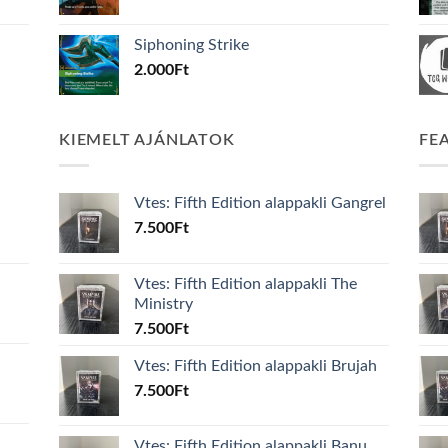
Siphoning Strike
2.000
Ft
KIEMELT AJÁNLATOK
FE
Vtes: Fifth Edition alappakli Gangrel
7.500
Ft
Vtes: Fifth Edition alappakli The
Ministry
7.500
Ft
Vtes: Fifth Edition alappakli Brujah
7.500
Ft
Vtes: Fifth Edition alappakli Banu