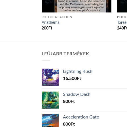
POLITICAL ACTION
POLIT
Anathema
Torea
200
Ft
240
F
LEÚJABB TERMÉKEK
Lightning Rush
16.500
Ft
Shadow Dash
800
Ft
Acceleration Gate
800
Ft