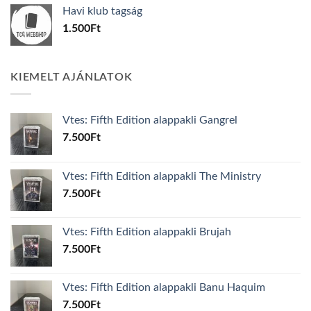
was:
is:
Havi klub tagság
600Ft.
100Ft.
1.500
Ft
KIEMELT AJÁNLATOK
Vtes: Fifth Edition alappakli Gangrel
7.500
Ft
Vtes: Fifth Edition alappakli The Ministry
7.500
Ft
Vtes: Fifth Edition alappakli Brujah
7.500
Ft
Vtes: Fifth Edition alappakli Banu Haquim
7.500
Ft