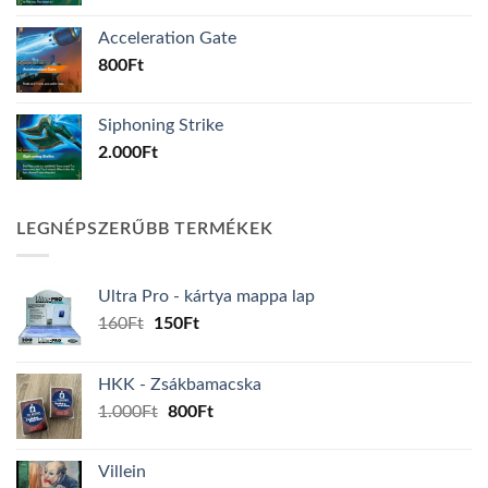
Acceleration Gate
800
Ft
Siphoning Strike
2.000
Ft
LEGNÉPSZERŰBB TERMÉKEK
Ultra Pro - kártya mappa lap
Original
Current
160
Ft
150
Ft
price
price
was:
is:
HKK - Zsákbamacska
160Ft.
150Ft.
Original
Current
1.000
Ft
800
Ft
price
price
was:
is:
Villein
1.000Ft.
800Ft.