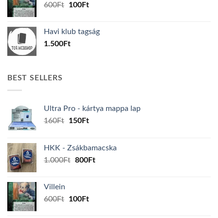
Original
Current
600
Ft
100
Ft
price
price
was:
is:
Havi klub tagság
600Ft.
100Ft.
1.500
Ft
BEST SELLERS
Ultra Pro - kártya mappa lap
Original
Current
160
Ft
150
Ft
price
price
was:
is:
HKK - Zsákbamacska
160Ft.
150Ft.
Original
Current
1.000
Ft
800
Ft
price
price
was:
is:
Villein
1.000Ft.
800Ft.
Original
Current
600
Ft
100
Ft
price
price