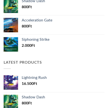
Shadow Dash
800
Ft
Acceleration Gate
800
Ft
Siphoning Strike
2.000
Ft
LATEST PRODUCTS
Lightning Rush
16.500
Ft
Shadow Dash
800
Ft