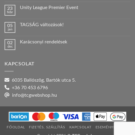
hozzászólás
a(z)
Unity League Premier Event
23
Nyári
febr
szabadság!
Nincs
bejegyzéshez
hozzászólás
a(z)
TAGSÁG változások!
05
Unity
jan
League
Nincs
Premier
hozzászólás
Event
a(z)
bejegyzéshez
Karácsonyi rendelések
02
TAGSÁG
dec
változások!
Nincs
bejegyzéshez
hozzászólás
a(z)
Karácsonyi
KAPCSOLAT
rendelések
bejegyzéshez
6035 Ballószög, Bartók utca 5.
+36 70 453 6796
info@tcgwebshop.hu
FŐOLDAL
FIZETÉS, SZÁLLÍTÁS
KAPCSOLAT
ESEMÉNYNAPTÁR