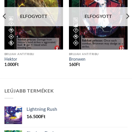
ELFOGYOTT
ELFOGYOTT
BRUJAH ANTITRIBU
BRUJAH ANTITRIBU
Hektor
Bronwen
1.000
Ft
160
Ft
LEÚJABB TERMÉKEK
Lightning Rush
16.500
Ft