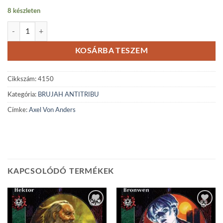
8 készleten
Axel Von Anders mennyiség
KOSÁRBA TESZEM
Cikkszám:
4150
Kategória:
BRUJAH ANTITRIBU
Címke:
Axel Von Anders
KAPCSOLÓDÓ TERMÉKEK
Add to
Add to
wishlist
wishlist