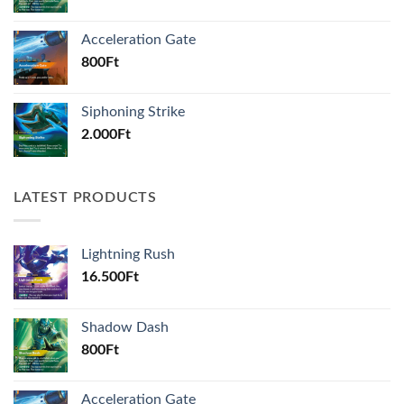
Acceleration Gate
800
Ft
Siphoning Strike
2.000
Ft
LATEST PRODUCTS
Lightning Rush
16.500
Ft
Shadow Dash
800
Ft
Acceleration Gate