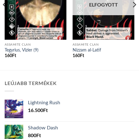
ELFOGYOTT
ASSAMITE CLAN
ASSAMITE CLAN
Tegyrius, Vizier (9)
Nizzam al-Latif
160
Ft
160
Ft
LEÚJABB TERMÉKEK
Lightning Rush
16.500
Ft
Shadow Dash
800
Ft