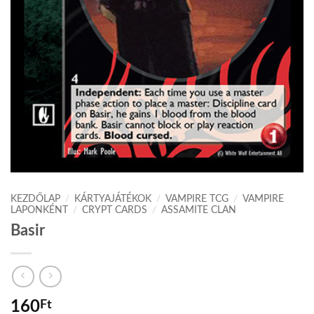
KEZDŐLAP
/
KÁRTYAJÁTÉKOK
/
VAMPIRE TCG
/
VAMPIRE
LAPONKÉNT
/
CRYPT CARDS
/
ASSAMITE CLAN
Basir
160
Ft