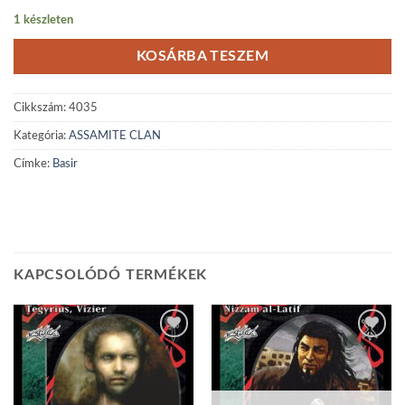
1 készleten
KOSÁRBA TESZEM
Cikkszám:
4035
Kategória:
ASSAMITE CLAN
Címke:
Basir
KAPCSOLÓDÓ TERMÉKEK
Add to
Add to
wishlist
wishlist