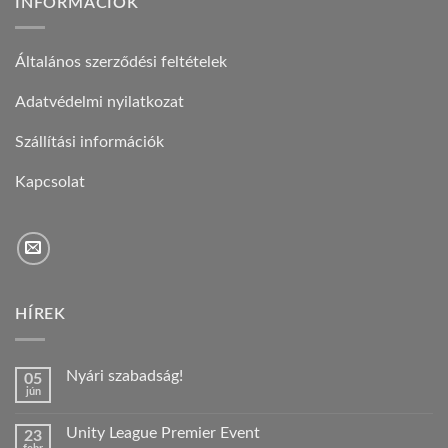
INFORMÁCIÓK
Általános szerződési feltételek
Adatvédelmi nyilatkozat
Szállítási információk
Kapcsolat
HÍREK
Nyári szabadság!
05
jún
Nincs
hozzászólás
a(z)
Unity League Premier Event
23
Nyári