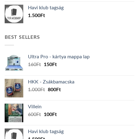
was:
is:
Havi klub tagság
600Ft.
100Ft.
1.500
Ft
BEST SELLERS
Ultra Pro - kártya mappa lap
Original
Current
160
Ft
150
Ft
price
price
was:
is:
HKK - Zsákbamacska
160Ft.
150Ft.
Original
Current
1.000
Ft
800
Ft
price
price
was:
is:
Villein
1.000Ft.
800Ft.
Original
Current
600
Ft
100
Ft
price
price
was:
is:
Havi klub tagság
600Ft.
100Ft.