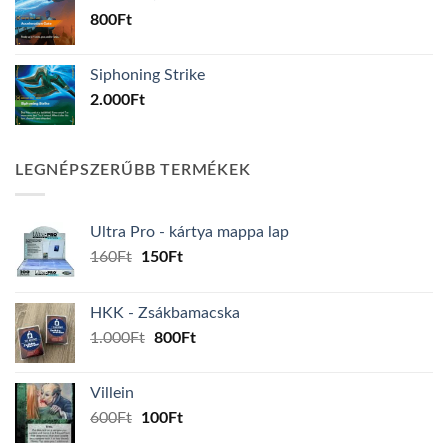
800
Ft
Siphoning Strike
2.000
Ft
LEGNÉPSZERŰBB TERMÉKEK
Ultra Pro - kártya mappa lap
Original
Current
160
Ft
150
Ft
price
price
was:
is:
HKK - Zsákbamacska
160Ft.
150Ft.
Original
Current
1.000
Ft
800
Ft
price
price
was:
is:
Villein
1.000Ft.
800Ft.
Original
Current
600
Ft
100
Ft
price
price