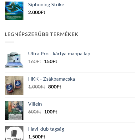
Siphoning Strike
2.000
Ft
LEGNÉPSZERŰBB TERMÉKEK
Ultra Pro - kártya mappa lap
Original
Current
160
Ft
150
Ft
price
price
was:
is:
HKK - Zsákbamacska
160Ft.
150Ft.
Original
Current
1.000
Ft
800
Ft
price
price
was:
is:
Villein
1.000Ft.
800Ft.
Original
Current
600
Ft
100
Ft
price
price
was:
is:
Havi klub tagság
600Ft.
100Ft.
1.500
Ft