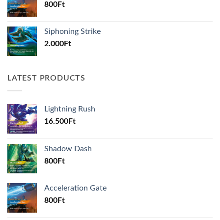
800
Ft
Siphoning Strike
2.000
Ft
LATEST PRODUCTS
Lightning Rush
16.500
Ft
Shadow Dash
800
Ft
Acceleration Gate
800
Ft