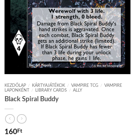
KEZDŐLAP
/
KÁRTYAJÁTÉKOK
/
VAMPIRE TCG
/
VAMPIRE
LAPONKÉNT
/
LIBRARY CARDS
/
ALLY
Black Spiral Buddy
160
Ft