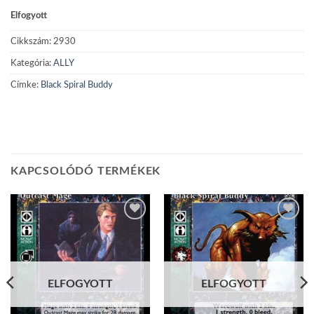
Elfogyott
Cikkszám:
2930
Kategória:
ALLY
Címke:
Black Spiral Buddy
KAPCSOLÓDÓ TERMÉKEK
Add to
Add to
wishlist
wishlist
ELFOGYOTT
ELFOGYOTT