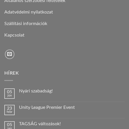
Általános szerződési feltételek
Adatvédelmi nyilatkozat
Szállítási információk
Kapcsolat
HÍREK
Nyári szabadság!
05
jún
Nincs
hozzászólás
a(z)
Unity League Premier Event
23
Nyári
febr
szabadság!
Nincs
bejegyzéshez
hozzászólás
a(z)
TAGSÁG változások!
05
Unity
jan
League