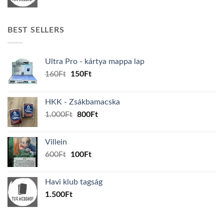
BEST SELLERS
Ultra Pro - kártya mappa lap
Original
Current
160
Ft
150
Ft
price
price
was:
is:
HKK - Zsákbamacska
160Ft.
150Ft.
Original
Current
1.000
Ft
800
Ft
price
price
was:
is:
Villein
1.000Ft.
800Ft.
Original
Current
600
Ft
100
Ft
price
price
was:
is:
Havi klub tagság
600Ft.
100Ft.
1.500
Ft