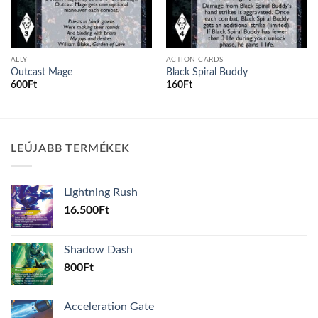
ALLY
ACTION CARDS
Outcast Mage
Black Spiral Buddy
600
Ft
160
Ft
LEÚJABB TERMÉKEK
Lightning Rush
16.500
Ft
Shadow Dash
800
Ft
Acceleration Gate