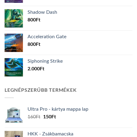
Shadow Dash
800
Ft
Acceleration Gate
800
Ft
Siphoning Strike
2.000
Ft
LEGNÉPSZERŰBB TERMÉKEK
Ultra Pro - kártya mappa lap
Original
Current
160
Ft
150
Ft
price
price
was:
is:
HKK - Zsákbamacska
160Ft.
150Ft.