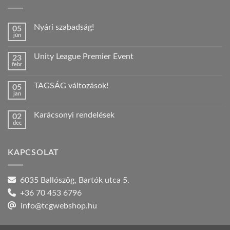
Nyári szabadság!
05
jún
Nincs
hozzászólás
a(z)
Unity League Premier Event
23
Nyári
febr
szabadság!
Nincs
bejegyzéshez
hozzászólás
a(z)
TAGSÁG változások!
05
Unity
jan
League
Nincs
Premier
hozzászólás
Event
a(z)
bejegyzéshez
Karácsonyi rendelések
02
TAGSÁG
dec
változások!
Nincs
bejegyzéshez
hozzászólás
a(z)
Karácsonyi
KAPCSOLAT
rendelések
bejegyzéshez
6035 Ballószög, Bartók utca 5.
+36 70 453 6796
info@tcgwebshop.hu