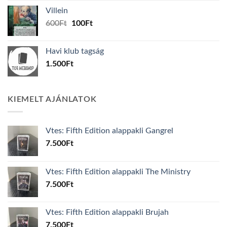
was:
is:
Villein
1.000Ft.
800Ft.
Original
Current
600
Ft
100
Ft
price
price
was:
is:
Havi klub tagság
600Ft.
100Ft.
1.500
Ft
KIEMELT AJÁNLATOK
Vtes: Fifth Edition alappakli Gangrel
7.500
Ft
Vtes: Fifth Edition alappakli The Ministry
7.500
Ft
Vtes: Fifth Edition alappakli Brujah
7.500
Ft