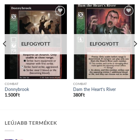
Add to
Add to
wishlist
wishlist
ELFOGYOTT
ELFOGYOTT
COMBAT
COMBAT
Donnybrook
Dam the Heart’s River
1.500
Ft
380
Ft
LEÚJABB TERMÉKEK