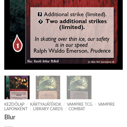
KEZDŐLAP
/
KÁRTYAJÁTÉKOK
/
VAMPIRE TCG
/
VAMPIRE
LAPONKÉNT
/
LIBRARY CARDS
/
COMBAT
Blur