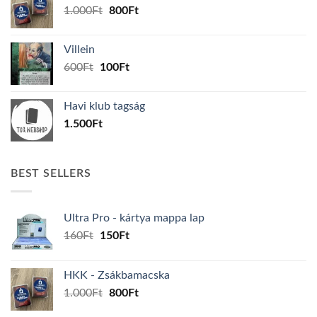
Original
Current
1.000
Ft
800
Ft
price
price
was:
is:
Villein
1.000Ft.
800Ft.
Original
Current
600
Ft
100
Ft
price
price
was:
is:
Havi klub tagság
600Ft.
100Ft.
1.500
Ft
BEST SELLERS
Ultra Pro - kártya mappa lap
Original
Current
160
Ft
150
Ft
price
price
was:
is:
HKK - Zsákbamacska
160Ft.
150Ft.
Original
Current
1.000
Ft
800
Ft
price
price