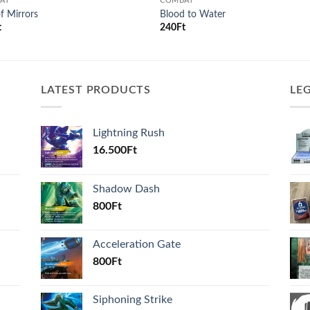
AT
COMBAT
of Mirrors
Blood to Water
t
240
Ft
LATEST PRODUCTS
LE
Lightning Rush
16.500
Ft
Shadow Dash
800
Ft
Acceleration Gate
800
Ft
Siphoning Strike