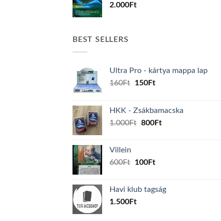
2.000
Ft
BEST SELLERS
Ultra Pro - kártya mappa lap
Original
Current
160
Ft
150
Ft
price
price
was:
is:
HKK - Zsákbamacska
160Ft.
150Ft.
Original
Current
1.000
Ft
800
Ft
price
price
was:
is:
Villein
1.000Ft.
800Ft.
Original
Current
600
Ft
100
Ft
price
price
was:
is:
Havi klub tagság
600Ft.
100Ft.
1.500
Ft