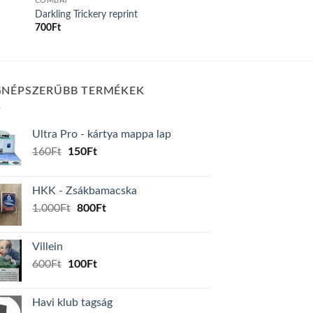
COMBAT
Darkling Trickery reprint
700
Ft
GNÉPSZERŰBB TERMÉKEK
Ultra Pro - kártya mappa lap
Original
Current
160
Ft
150
Ft
price
price
was:
is:
HKK - Zsákbamacska
160Ft.
150Ft.
Original
Current
1.000
Ft
800
Ft
price
price
was:
is:
Villein
1.000Ft.
800Ft.
Original
Current
600
Ft
100
Ft
price
price
was:
is:
Havi klub tagság
600Ft.
100Ft.