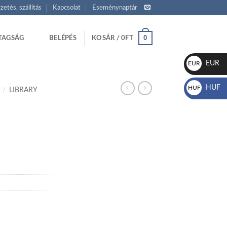
izetés, szállítás
Kapcsolat
Eseménynaptár
0
TAGSÁG
BELÉPÉS
KOSÁR /
0
FT
EUR
EUR
€
HUF
HUF
/
LIBRARY
Ft