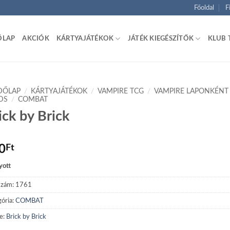
Főoldal
F
ŐLAP
AKCIÓK
KÁRTYAJÁTÉKOK
JÁTÉK KIEGÉSZÍTŐK
KLUB 
DŐLAP
/
KÁRTYAJÁTÉKOK
/
VAMPIRE TCG
/
VAMPIRE LAPONKÉNT
DS
/
COMBAT
ick by Brick
0
Ft
yott
szám:
1761
ória:
COMBAT
e:
Brick by Brick