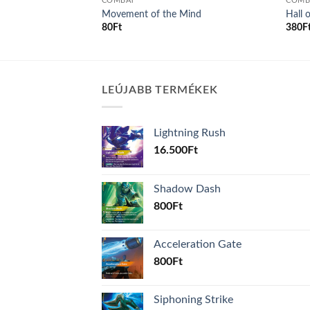
COMBAT
COMB
Movement of the Mind
Hall 
80
Ft
380
F
LEÚJABB TERMÉKEK
Lightning Rush
16.500
Ft
Shadow Dash
800
Ft
Acceleration Gate
800
Ft
Siphoning Strike