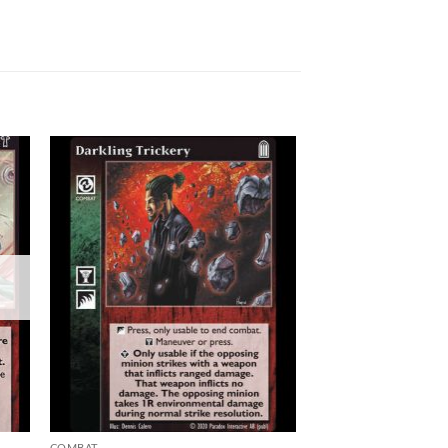
 to
Add to
list
wishlist