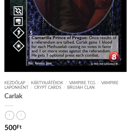
KEZDŐLAP
/
KÁRTYAJÁTÉKOK
/
VAMPIRE TCG
/
VAMPIRE
LAPONKÉNT
/
CRYPT CARDS
/
BRUJAH CLAN
Carlak
500
Ft