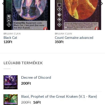
BRUJAH CLAN
BRUJAH CLAN
Black Cat
Count Germaine advanced
120
Ft
350
Ft
LEÚJABB TERMÉKEK
Decree of Discord
200
Ft
Illaoi, Prophet of the Great Kraken (V.1 - Rare)
Original
Current
200
Ft
16
Ft