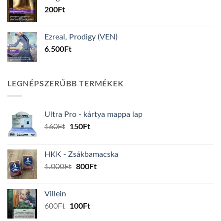
200Ft.
16Ft.
200
Ft
Ezreal, Prodigy (VEN)
6.500
Ft
LEGNÉPSZERŰBB TERMÉKEK
Ultra Pro - kártya mappa lap
Original
Current
160
Ft
150
Ft
price
price
was:
is:
HKK - Zsákbamacska
160Ft.
150Ft.
Original
Current
1.000
Ft
800
Ft
price
price
was:
is:
Villein
1.000Ft.
800Ft.
Original
Current
600
Ft
100
Ft
price
price