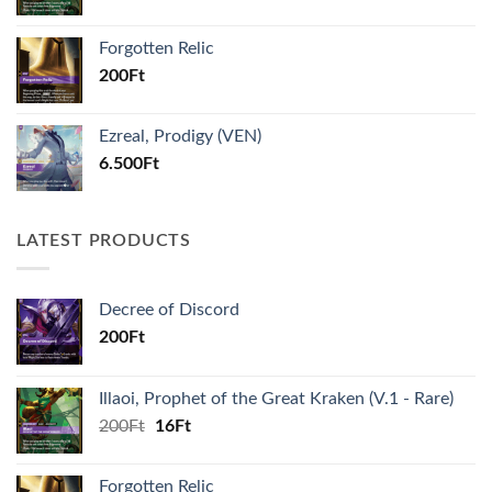
price
price
was:
is:
Forgotten Relic
200Ft.
16Ft.
200
Ft
Ezreal, Prodigy (VEN)
6.500
Ft
LATEST PRODUCTS
Decree of Discord
200
Ft
Illaoi, Prophet of the Great Kraken (V.1 - Rare)
Original
Current
200
Ft
16
Ft
price
price
was:
is:
Forgotten Relic