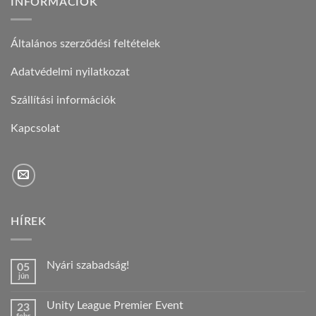
INFORMÁCIÓK
Általános szerződési feltételek
Adatvédelmi nyilatkozat
Szállítási információk
Kapcsolat
HÍREK
Nyári szabadság!
05
jún
Nincs
hozzászólás
a(z)
Unity League Premier Event
23
Nyári