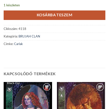
1 készleten
KOSÁRBA TESZEM
Cikkszám:
4118
Kategória:
BRUJAH CLAN
Címke:
Carlak
KAPCSOLÓDÓ TERMÉKEK
Add to
Add to
wishlist
wishlist