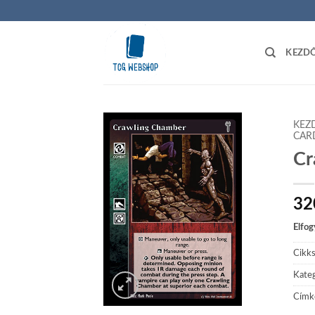
Skip
to
content
KEZD
KEZ
CAR
Cr
Add to
wishlist
32
Elfog
Cikk
Kateg
Címk