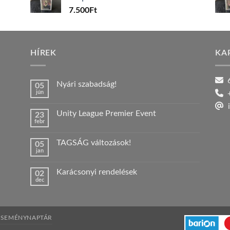
7.500
Ft
HÍREK
KA
6
Nyári szabadság!
05
jún
+
Nincs
hozzászólás
i
a(z)
Unity League Premier Event
23
Nyári
febr
szabadság!
Nincs
bejegyzéshez
hozzászólás
a(z)
TAGSÁG változások!
05
Unity
jan
League
Nincs
Premier
hozzászólás
Event
a(z)
bejegyzéshez
Karácsonyi rendelések
02
TAGSÁG
dec
változások!
Nincs
bejegyzéshez
hozzászólás
a(z)
Karácsonyi
rendelések
bejegyzéshez
ESEMÉNYNAPTÁR