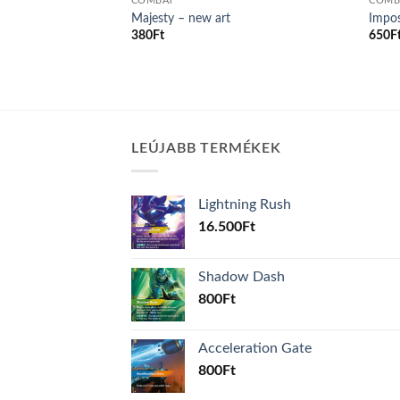
COMBAT
COMB
Majesty – new art
Impo
380
Ft
650
F
LEÚJABB TERMÉKEK
Lightning Rush
16.500
Ft
Shadow Dash
800
Ft
Acceleration Gate
800
Ft