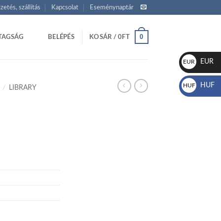
izetés, szállítás
Kapcsolat
Eseménynaptár
0
TAGSÁG
BELÉPÉS
KOSÁR /
0
FT
EUR
EUR
€
HUF
HUF
/
LIBRARY
Ft