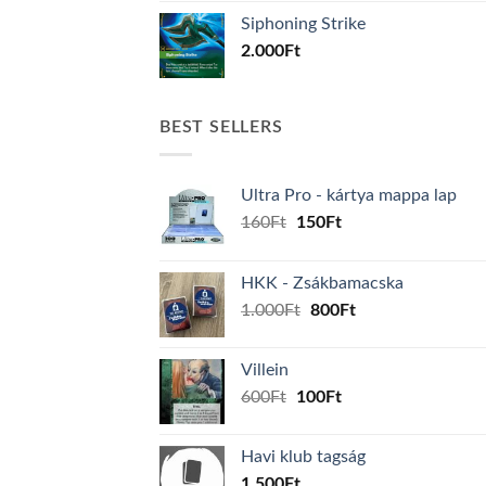
Siphoning Strike
2.000
Ft
BEST SELLERS
Ultra Pro - kártya mappa lap
Original
Current
160
Ft
150
Ft
price
price
was:
is:
HKK - Zsákbamacska
160Ft.
150Ft.
Original
Current
1.000
Ft
800
Ft
price
price
was:
is:
Villein
1.000Ft.
800Ft.
Original
Current
600
Ft
100
Ft
price
price
was:
is:
Havi klub tagság
600Ft.
100Ft.
1.500
Ft