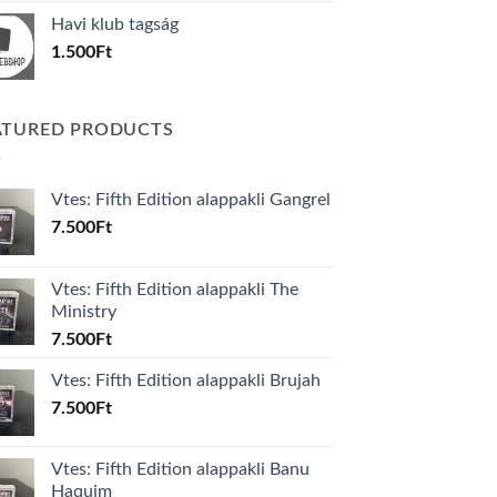
was:
is:
Havi klub tagság
600Ft.
100Ft.
1.500
Ft
ATURED PRODUCTS
Vtes: Fifth Edition alappakli Gangrel
7.500
Ft
Vtes: Fifth Edition alappakli The
Ministry
7.500
Ft
Vtes: Fifth Edition alappakli Brujah
7.500
Ft
Vtes: Fifth Edition alappakli Banu
Haquim