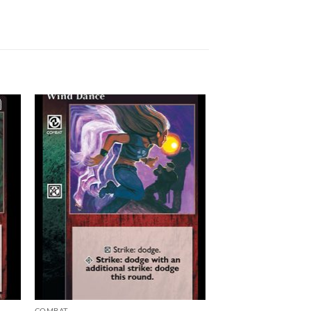
 to
Add to
list
wishlist