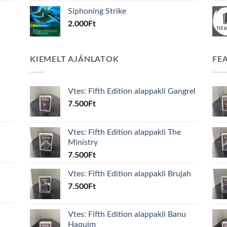
Siphoning Strike
2.000
Ft
KIEMELT AJÁNLATOK
FE
Vtes: Fifth Edition alappakli Gangrel
7.500
Ft
Vtes: Fifth Edition alappakli The
Ministry
7.500
Ft
Vtes: Fifth Edition alappakli Brujah
7.500
Ft
Vtes: Fifth Edition alappakli Banu
Haquim