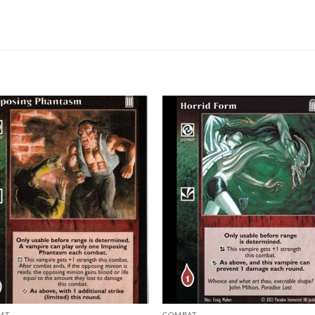
Add to
Add
wishlist
wish