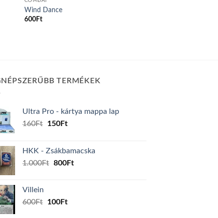
COMBAT
Wind Dance
600
Ft
GNÉPSZERŰBB TERMÉKEK
Ultra Pro - kártya mappa lap
Original
Current
160
Ft
150
Ft
price
price
was:
is:
HKK - Zsákbamacska
160Ft.
150Ft.
Original
Current
1.000
Ft
800
Ft
price
price
was:
is:
Villein
1.000Ft.
800Ft.
Original
Current
600
Ft
100
Ft
price
price