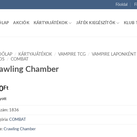
Főoldal
F
ŐLAP
AKCIÓK
KÁRTYAJÁTÉKOK
JÁTÉK KIEGÉSZÍTŐK
KLUB 
DŐLAP
/
KÁRTYAJÁTÉKOK
/
VAMPIRE TCG
/
VAMPIRE LAPONKÉNT
DS
/
COMBAT
awling Chamber
0
Ft
yott
szám:
1836
ória:
COMBAT
e:
Crawling Chamber