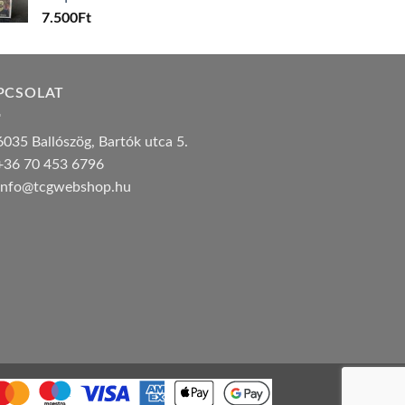
7.500
Ft
PCSOLAT
035 Ballószög, Bartók utca 5.
36 70 453 6796
nfo@tcgwebshop.hu