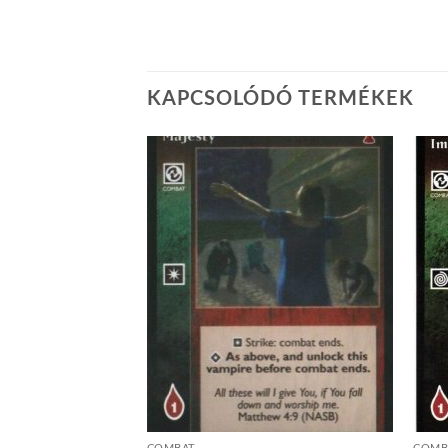
KAPCSOLÓDÓ TERMÉKEK
Add to
Add to
wishlist
wishlist
GYOTT