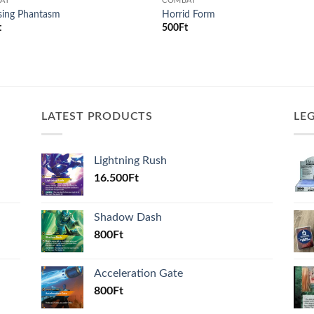
AT
COMBAT
sing Phantasm
Horrid Form
t
500
Ft
LATEST PRODUCTS
LE
Lightning Rush
16.500
Ft
Shadow Dash
800
Ft
Acceleration Gate
800
Ft