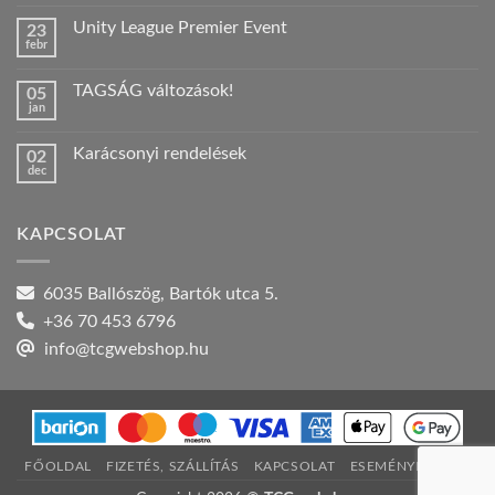
hozzászólás
a(z)
Unity League Premier Event
23
Nyári
febr
szabadság!
Nincs
bejegyzéshez
hozzászólás
a(z)
TAGSÁG változások!
05
Unity
jan
League
Nincs
Premier
hozzászólás
Event
a(z)
bejegyzéshez
Karácsonyi rendelések
02
TAGSÁG
dec
változások!
Nincs
bejegyzéshez
hozzászólás
a(z)
Karácsonyi
KAPCSOLAT
rendelések
bejegyzéshez
6035 Ballószög, Bartók utca 5.
+36 70 453 6796
info@tcgwebshop.hu
FŐOLDAL
FIZETÉS, SZÁLLÍTÁS
KAPCSOLAT
ESEMÉNYNAPTÁR