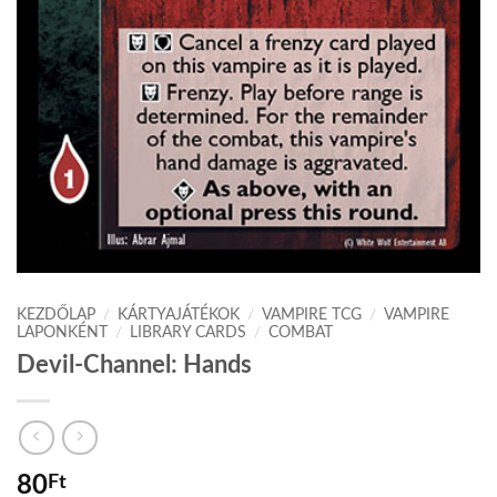
KEZDŐLAP
/
KÁRTYAJÁTÉKOK
/
VAMPIRE TCG
/
VAMPIRE
LAPONKÉNT
/
LIBRARY CARDS
/
COMBAT
Devil-Channel: Hands
80
Ft