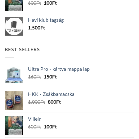
Original
Current
600
Ft
100
Ft
price
price
was:
is:
Havi klub tagság
600Ft.
100Ft.
1.500
Ft
BEST SELLERS
Ultra Pro - kártya mappa lap
Original
Current
160
Ft
150
Ft
price
price
was:
is:
HKK - Zsákbamacska
160Ft.
150Ft.
Original
Current
1.000
Ft
800
Ft
price
price
was:
is:
Villein
1.000Ft.
800Ft.
Original
Current
600
Ft
100
Ft
price
price