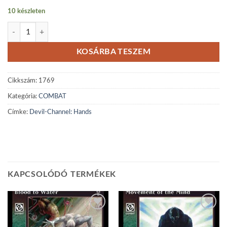
10 készleten
Devil-Channel: Hands mennyiség
KOSÁRBA TESZEM
Cikkszám:
1769
Kategória:
COMBAT
Címke:
Devil-Channel: Hands
KAPCSOLÓDÓ TERMÉKEK
Add to
Add to
wishlist
wishlist