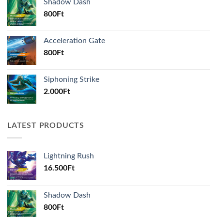
Shadow Dash
800
Ft
Acceleration Gate
800
Ft
Siphoning Strike
2.000
Ft
LATEST PRODUCTS
Lightning Rush
16.500
Ft
Shadow Dash
800
Ft