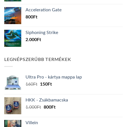
Acceleration Gate
800
Ft
Siphoning Strike
2.000
Ft
LEGNÉPSZERŰBB TERMÉKEK
Ultra Pro - kártya mappa lap
Original
Current
160
Ft
150
Ft
price
price
was:
is:
HKK - Zsákbamacska
160Ft.
150Ft.
Original
Current
1.000
Ft
800
Ft
price
price
was:
is:
Villein
1.000Ft.
800Ft.