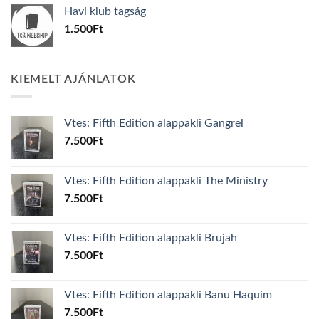
was:
is:
Havi klub tagság
600Ft.
100Ft.
1.500
Ft
KIEMELT AJÁNLATOK
Vtes: Fifth Edition alappakli Gangrel
7.500
Ft
Vtes: Fifth Edition alappakli The Ministry
7.500
Ft
Vtes: Fifth Edition alappakli Brujah
7.500
Ft
Vtes: Fifth Edition alappakli Banu Haquim
7.500
Ft