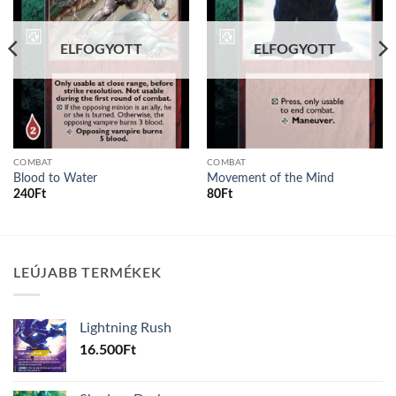
ELFOGYOTT
ELFOGYOTT
COMBAT
COMBAT
Blood to Water
Movement of the Mind
240
Ft
80
Ft
LEÚJABB TERMÉKEK
Lightning Rush
16.500
Ft