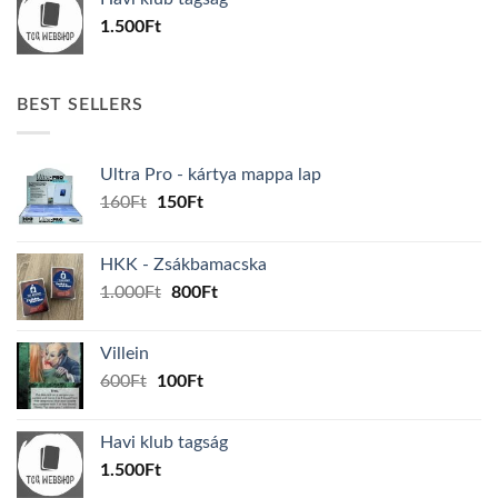
600Ft.
100Ft.
1.500
Ft
BEST SELLERS
Ultra Pro - kártya mappa lap
Original
Current
160
Ft
150
Ft
price
price
was:
is:
HKK - Zsákbamacska
160Ft.
150Ft.
Original
Current
1.000
Ft
800
Ft
price
price
was:
is:
Villein
1.000Ft.
800Ft.
Original
Current
600
Ft
100
Ft
price
price
was:
is:
Havi klub tagság
600Ft.
100Ft.
1.500
Ft