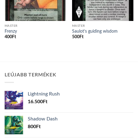
MASTER
MASTER
Frenzy
Saulot’s guiding wisdom
400
Ft
500
Ft
LEÚJABB TERMÉKEK
Lightning Rush
16.500
Ft
Shadow Dash
800
Ft