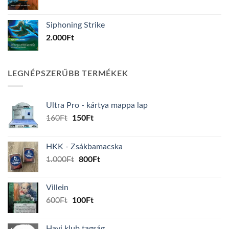
Siphoning Strike
2.000
Ft
LEGNÉPSZERŰBB TERMÉKEK
Ultra Pro - kártya mappa lap
Original
Current
160
Ft
150
Ft
price
price
was:
is:
HKK - Zsákbamacska
160Ft.
150Ft.
Original
Current
1.000
Ft
800
Ft
price
price
was:
is:
Villein
1.000Ft.
800Ft.
Original
Current
600
Ft
100
Ft
price
price
was:
is:
Havi klub tagság