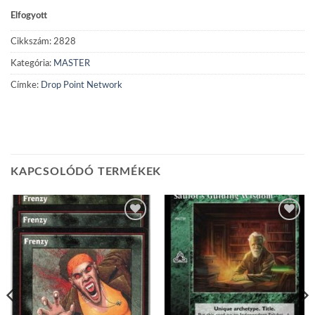
Elfogyott
Cikkszám:
2828
Kategória:
MASTER
Címke:
Drop Point Network
KAPCSOLÓDÓ TERMÉKEK
Add to
Add to
wishlist
wishlist