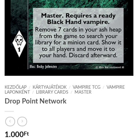
KEZDŐLAP
/
KÁRTYAJÁTÉKOK
/
VAMPIRE TCG
/
VAMPIRE
LAPONKÉNT
/
LIBRARY CARDS
/
MASTER
Drop Point Network
1.000
Ft