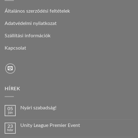
Általános szerződési feltételek
Adatvédelmi nyilatkozat
Szállítási információk
Kapcsolat
HÍREK
Nyári szabadság!
05
jún
Nincs
hozzászólás
a(z)
Unity League Premier Event
23
Nyári
febr
szabadság!
Nincs
bejegyzéshez
hozzászólás