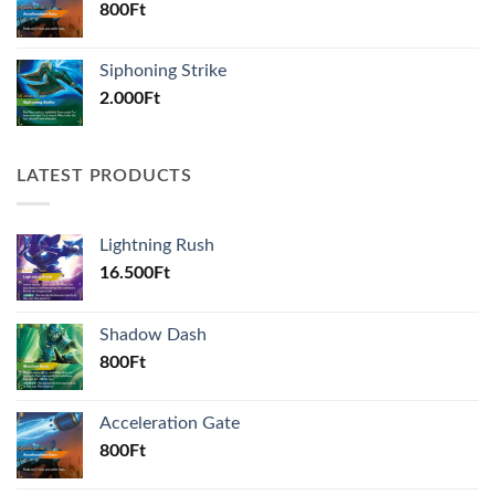
800
Ft
Siphoning Strike
2.000
Ft
LATEST PRODUCTS
Lightning Rush
16.500
Ft
Shadow Dash
800
Ft
Acceleration Gate
800
Ft