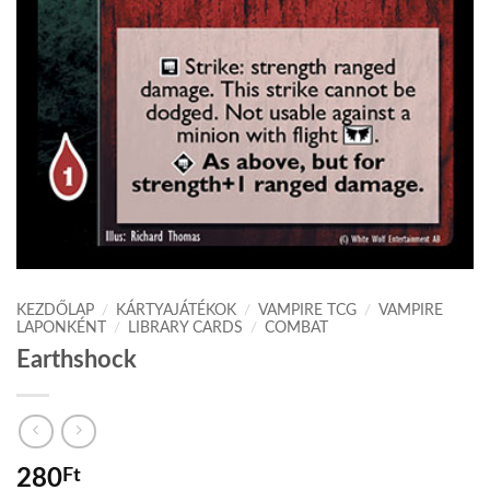
KEZDŐLAP
/
KÁRTYAJÁTÉKOK
/
VAMPIRE TCG
/
VAMPIRE
LAPONKÉNT
/
LIBRARY CARDS
/
COMBAT
Earthshock
280
Ft