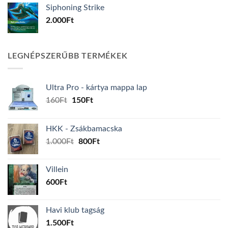
Siphoning Strike
2.000
Ft
LEGNÉPSZERŰBB TERMÉKEK
Ultra Pro - kártya mappa lap
Original
Current
160
Ft
150
Ft
price
price
was:
is:
HKK - Zsákbamacska
160Ft.
150Ft.
Original
Current
1.000
Ft
800
Ft
price
price
was:
is:
Villein
1.000Ft.
800Ft.
600
Ft
Havi klub tagság
1.500
Ft