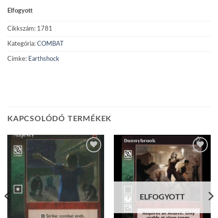
Elfogyott
Cikkszám:
1781
Kategória:
COMBAT
Címke:
Earthshock
KAPCSOLÓDÓ TERMÉKEK
Add to
Add to
wishlist
wishlist
ELFOGYOTT