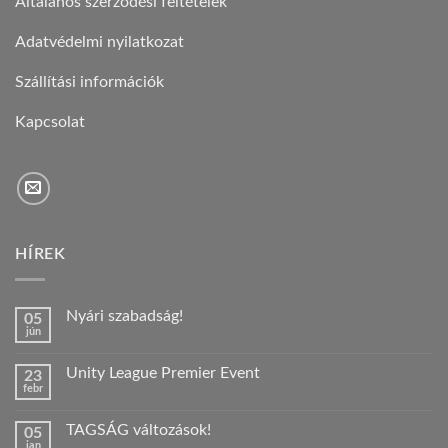
Általános szerződési feltételek
Adatvédelmi nyilatkozat
Szállítási információk
Kapcsolat
HÍREK
Nyári szabadság!
05
jún
Nincs
hozzászólás
a(z)
Unity League Premier Event
23
Nyári
febr
szabadság!
Nincs
bejegyzéshez
hozzászólás
a(z)
TAGSÁG változások!
05
Unity
jan
League