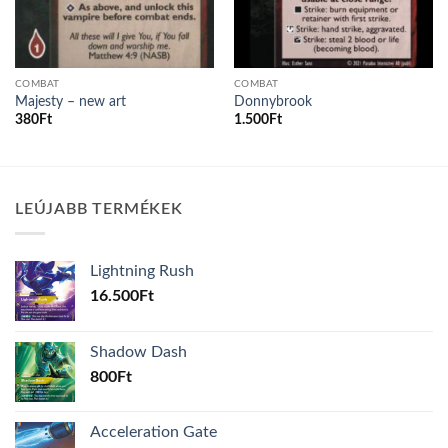
COMBAT
COMBAT
Majesty – new art
Donnybrook
380
Ft
1.500
Ft
LEÚJABB TERMÉKEK
Lightning Rush
16.500
Ft
Shadow Dash
800
Ft
Acceleration Gate