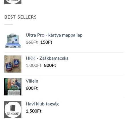
BEST SELLERS
Ultra Pro - kártya mappa lap
Original
Current
160
Ft
150
Ft
price
price
was:
is:
HKK - Zsákbamacska
160Ft.
150Ft.
Original
Current
1.000
Ft
800
Ft
price
price
was:
is:
Villein
1.000Ft.
800Ft.
600
Ft
Havi klub tagság
1.500
Ft