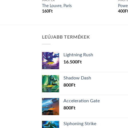
MASTER
MAST
The Louvre, Paris
Power
160
Ft
400
F
LEÚJABB TERMÉKEK
Lightning Rush
16.500
Ft
Shadow Dash
800
Ft
Acceleration Gate
800
Ft
Siphoning Strike