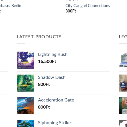
ER
MASTER
base: Berlin
City Gangrel Connections
t
300
Ft
LATEST PRODUCTS
LE
Lightning Rush
16.500
Ft
Shadow Dash
800
Ft
Acceleration Gate
800
Ft
Siphoning Strike