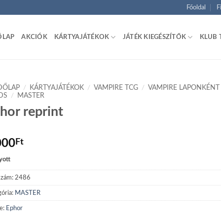
Főoldal
F
ŐLAP
AKCIÓK
KÁRTYAJÁTÉKOK
JÁTÉK KIEGÉSZÍTŐK
KLUB 
DŐLAP
/
KÁRTYAJÁTÉKOK
/
VAMPIRE TCG
/
VAMPIRE LAPONKÉNT
DS
/
MASTER
hor reprint
000
Ft
yott
szám:
2486
ória:
MASTER
e:
Ephor