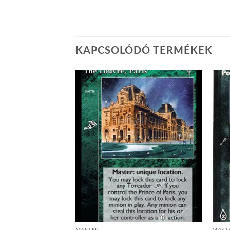
KAPCSOLÓDÓ TERMÉKEK
Add to
Add to
wishlist
wishlist
GYOTT