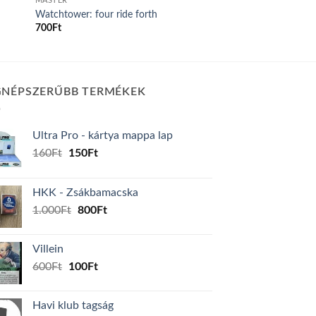
MASTER
Watchtower: four ride forth
700
Ft
GNÉPSZERŰBB TERMÉKEK
Ultra Pro - kártya mappa lap
Original
Current
160
Ft
150
Ft
price
price
was:
is:
HKK - Zsákbamacska
160Ft.
150Ft.
Original
Current
1.000
Ft
800
Ft
price
price
was:
is:
Villein
1.000Ft.
800Ft.
Original
Current
600
Ft
100
Ft
price
price
was:
is:
Havi klub tagság
600Ft.
100Ft.