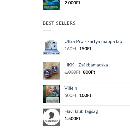
2.000
Ft
BEST SELLERS
Ultra Pro - kártya mappa lap
Original
Current
160
Ft
150
Ft
price
price
was:
is:
HKK - Zsákbamacska
160Ft.
150Ft.
Original
Current
1.000
Ft
800
Ft
price
price
was:
is:
Villein
1.000Ft.
800Ft.
Original
Current
600
Ft
100
Ft
price
price
was:
is:
Havi klub tagság
600Ft.
100Ft.
1.500
Ft