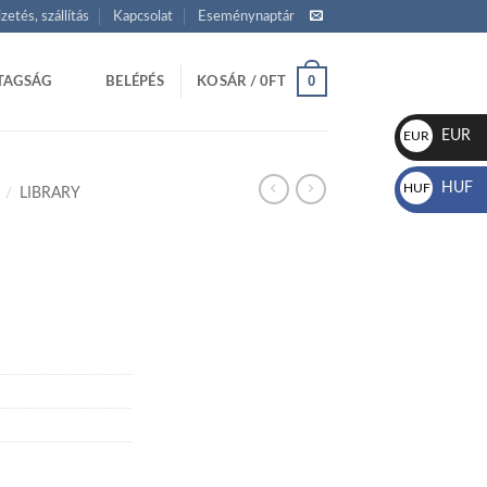
izetés, szállítás
Kapcsolat
Eseménynaptár
0
TAGSÁG
BELÉPÉS
KOSÁR /
0
FT
EUR
EUR
€
HUF
HUF
/
LIBRARY
Ft