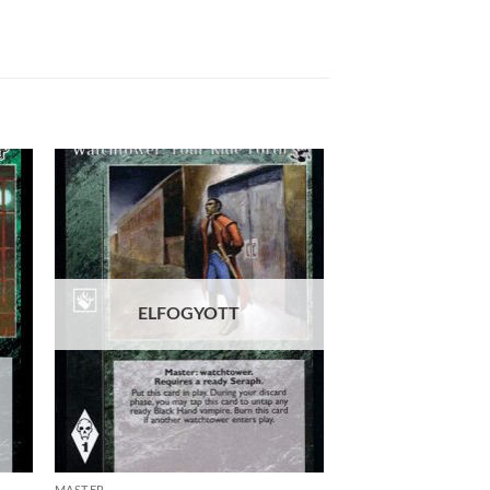
 to
Add to
list
wishlist
ELFOGYOTT