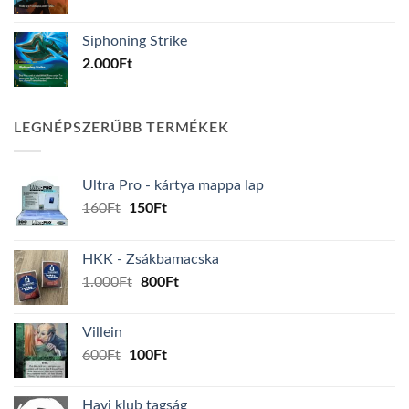
Siphoning Strike
2.000
Ft
LEGNÉPSZERŰBB TERMÉKEK
Ultra Pro - kártya mappa lap
Original
Current
160
Ft
150
Ft
price
price
was:
is:
HKK - Zsákbamacska
160Ft.
150Ft.
Original
Current
1.000
Ft
800
Ft
price
price
was:
is:
Villein
1.000Ft.
800Ft.
Original
Current
600
Ft
100
Ft
price
price
was:
is:
Havi klub tagság