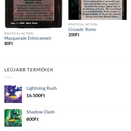
POLITICAL ACTION
Crusade: Rome
POLITICAL ACTION
200
Ft
Masquerade Enforcement
80
Ft
LEÚJABB TERMÉKEK
Lightning Rush
16.500
Ft
Shadow Dash
800
Ft