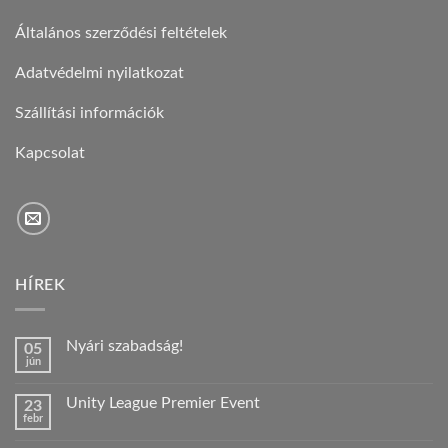
Általános szerződési feltételek
Adatvédelmi nyilatkozat
Szállítási információk
Kapcsolat
HÍREK
Nyári szabadság!
05
jún
Nincs
hozzászólás
a(z)
Unity League Premier Event
23
Nyári
febr
szabadság!
Nincs
bejegyzéshez
hozzászólás