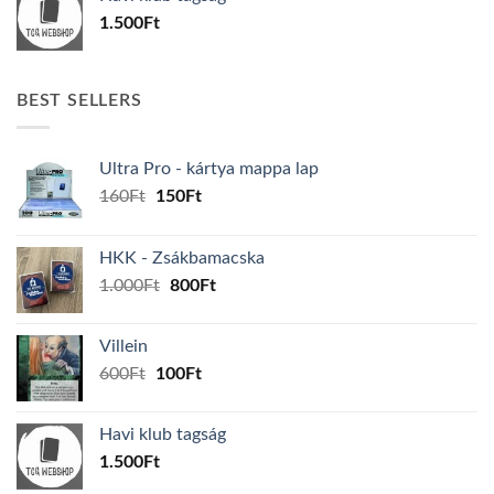
600Ft.
100Ft.
1.500
Ft
BEST SELLERS
Ultra Pro - kártya mappa lap
Original
Current
160
Ft
150
Ft
price
price
was:
is:
HKK - Zsákbamacska
160Ft.
150Ft.
Original
Current
1.000
Ft
800
Ft
price
price
was:
is:
Villein
1.000Ft.
800Ft.
Original
Current
600
Ft
100
Ft
price
price
was:
is:
Havi klub tagság
600Ft.
100Ft.
1.500
Ft