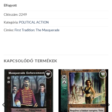
Elfogyott
Cikkszám:
2249
Kategória:
POLITICAL ACTION
Címke:
First Tradition: The Masquerade
KAPCSOLÓDÓ TERMÉKEK
Add to
Add to
wishlist
wishlist