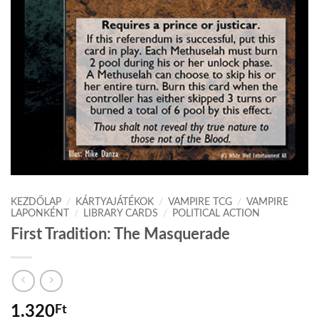
KEZDŐLAP
/
KÁRTYAJÁTÉKOK
/
VAMPIRE TCG
/
VAMPIRE
LAPONKÉNT
/
LIBRARY CARDS
/
POLITICAL ACTION
First Tradition: The Masquerade
1.320
Ft