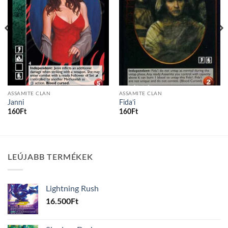
ASSAMITE CLAN
ASSAMITE CLAN
Janni
Fida’i
160
Ft
160
Ft
LEÚJABB TERMÉKEK
Lightning Rush
16.500
Ft