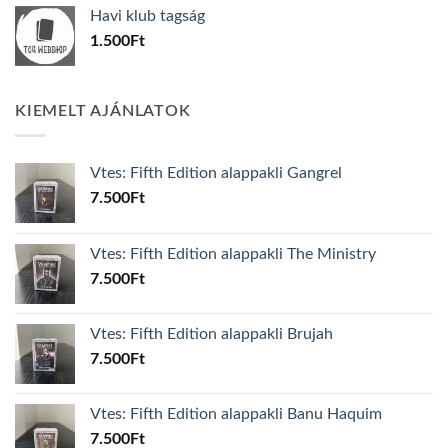
was:
is:
Havi klub tagság
600Ft.
100Ft.
1.500
Ft
KIEMELT AJÁNLATOK
Vtes: Fifth Edition alappakli Gangrel
7.500
Ft
Vtes: Fifth Edition alappakli The Ministry
7.500
Ft
Vtes: Fifth Edition alappakli Brujah
7.500
Ft
Vtes: Fifth Edition alappakli Banu Haquim
7.500
Ft