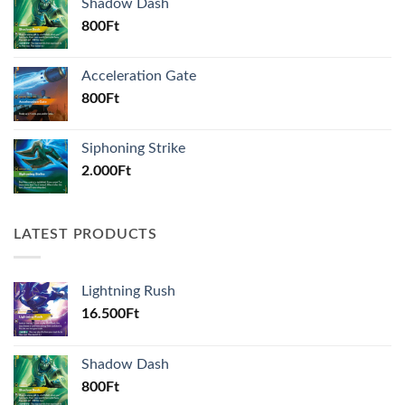
Shadow Dash
800
Ft
Acceleration Gate
800
Ft
Siphoning Strike
2.000
Ft
LATEST PRODUCTS
Lightning Rush
16.500
Ft
Shadow Dash
800
Ft