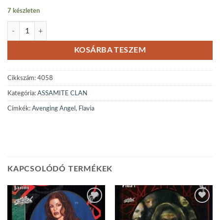
7 készleten
Flavia, Avenging Angel mennyiség
KOSÁRBA TESZEM
Cikkszám:
4058
Kategória:
ASSAMITE CLAN
Címkék:
Avenging Angel
,
Flavia
KAPCSOLÓDÓ TERMÉKEK
Add to
Add to
wishlist
wishlist