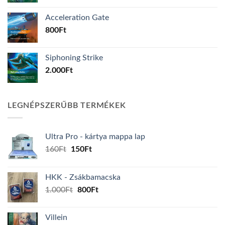
Acceleration Gate
800
Ft
Siphoning Strike
2.000
Ft
LEGNÉPSZERŰBB TERMÉKEK
Ultra Pro - kártya mappa lap
Original
Current
160
Ft
150
Ft
price
price
was:
is:
HKK - Zsákbamacska
160Ft.
150Ft.
Original
Current
1.000
Ft
800
Ft
price
price
was:
is:
Villein
1.000Ft.
800Ft.