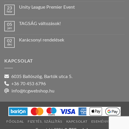
hozzászólás
a(z)
Unity League Premier Event
23
Nyári
febr
szabadság!
Nincs
bejegyzéshez
hozzászólás
a(z)
TAGSÁG változások!
05
Unity
jan
League
Nincs
Premier
hozzászólás
Event
a(z)
bejegyzéshez
Karácsonyi rendelések
02
TAGSÁG
dec
változások!
Nincs
bejegyzéshez
hozzászólás
a(z)
Karácsonyi
KAPCSOLAT
rendelések
bejegyzéshez
6035 Ballószög, Bartók utca 5.
+36 70 453 6796
info@tcgwebshop.hu
FŐOLDAL
FIZETÉS, SZÁLLÍTÁS
KAPCSOLAT
ESEMÉNYNAPTÁR