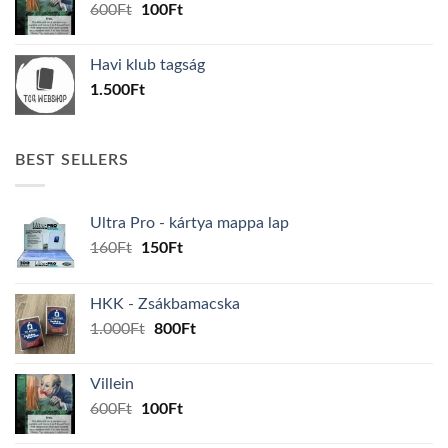
Original
Current
600
Ft
100
Ft
price
price
was:
is:
Havi klub tagság
600Ft.
100Ft.
1.500
Ft
BEST SELLERS
Ultra Pro - kártya mappa lap
Original
Current
160
Ft
150
Ft
price
price
was:
is:
HKK - Zsákbamacska
160Ft.
150Ft.
Original
Current
1.000
Ft
800
Ft
price
price
was:
is:
Villein
1.000Ft.
800Ft.
Original
Current
600
Ft
100
Ft
price
price