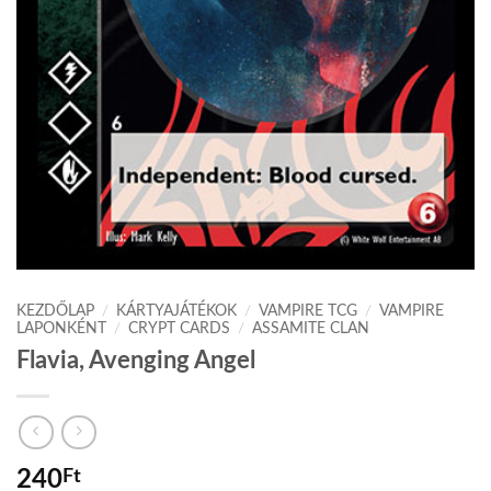
KEZDŐLAP
/
KÁRTYAJÁTÉKOK
/
VAMPIRE TCG
/
VAMPIRE
LAPONKÉNT
/
CRYPT CARDS
/
ASSAMITE CLAN
Flavia, Avenging Angel
240
Ft