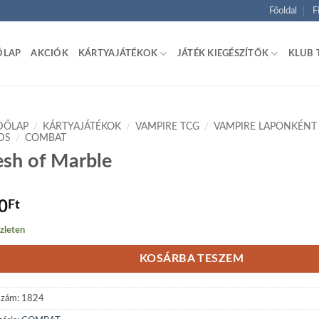
Főoldal
F
ŐLAP
AKCIÓK
KÁRTYAJÁTÉKOK
JÁTÉK KIEGÉSZÍTŐK
KLUB 
DŐLAP
/
KÁRTYAJÁTÉKOK
/
VAMPIRE TCG
/
VAMPIRE LAPONKÉNT
DS
/
COMBAT
esh of Marble
0
Ft
zleten
KOSÁRBA TESZEM
szám:
1824