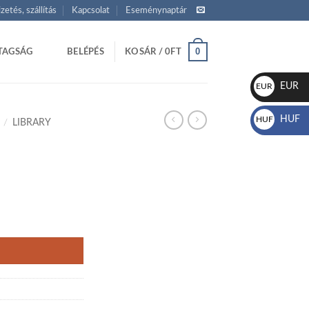
izetés, szállítás
Kapcsolat
Eseménynaptár
0
TAGSÁG
BELÉPÉS
KOSÁR /
0
FT
EUR
EUR
€
HUF
HUF
/
LIBRARY
Ft