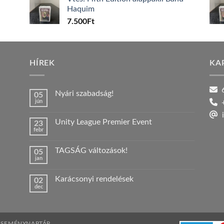
Haquim
7.500
Ft
HÍREK
KA
6
Nyári szabadság!
05
jún
+
Nincs
hozzászólás
i
a(z)
Unity League Premier Event
23
Nyári
febr
szabadság!
Nincs
bejegyzéshez
hozzászólás
a(z)
TAGSÁG változások!
05
Unity
jan
League
Nincs
Premier
hozzászólás
Event
a(z)
bejegyzéshez
Karácsonyi rendelések
02
TAGSÁG
dec
változások!
Nincs
bejegyzéshez
hozzászólás
a(z)
Karácsonyi
rendelések
bejegyzéshez
ESEMÉNYNAPTÁR