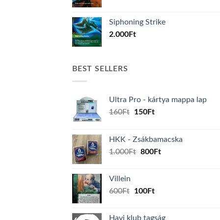
Siphoning Strike
2.000
Ft
BEST SELLERS
Ultra Pro - kártya mappa lap
Original
Current
160
Ft
150
Ft
price
price
was:
is:
HKK - Zsákbamacska
160Ft.
150Ft.
Original
Current
1.000
Ft
800
Ft
price
price
was:
is:
Villein
1.000Ft.
800Ft.
Original
Current
600
Ft
100
Ft
price
price
was:
is:
Havi klub tagság