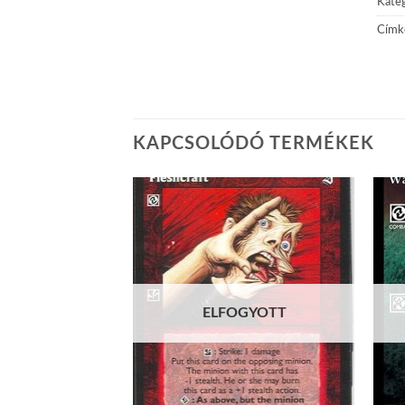
Kateg
Címk
KAPCSOLÓDÓ TERMÉKEK
Add to
Add to
wishlist
wishlist
GYOTT
ELFOGYOTT