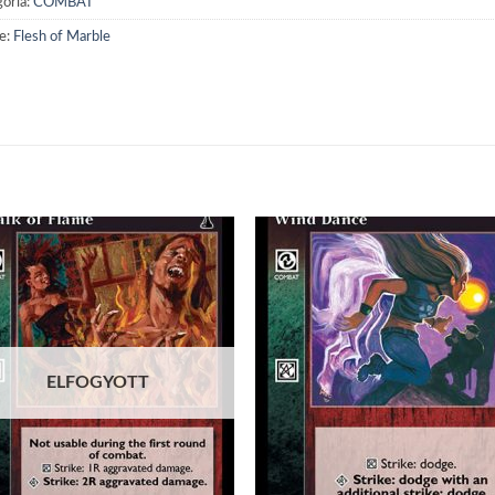
ória:
COMBAT
e:
Flesh of Marble
Add to
Add
wishlist
wish
ELFOGYOTT