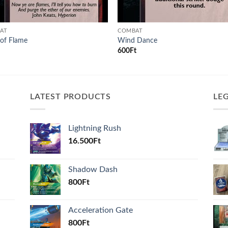
AT
COMBAT
of Flame
Wind Dance
600
Ft
LATEST PRODUCTS
LE
Lightning Rush
16.500
Ft
Shadow Dash
800
Ft
Acceleration Gate
800
Ft