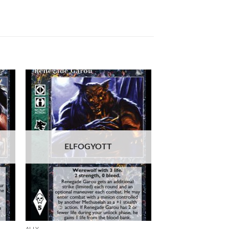
 to
Add to
list
wishlist
ELFOGYOTT