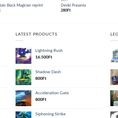
ALLY
ain Black Magician reprint
Deviki Prasanta
t
280
Ft
LATEST PRODUCTS
LE
Lightning Rush
16.500
Ft
Shadow Dash
800
Ft
Acceleration Gate
800
Ft
Siphoning Strike