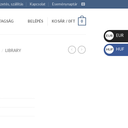
izetés, szállítás
Kapcsolat
Eseménynaptár
0
TAGSÁG
BELÉPÉS
KOSÁR /
0
FT
EUR
EUR
€
HUF
HUF
/
LIBRARY
Ft