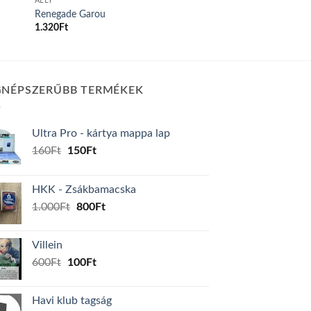
ALLY
Renegade Garou
1.320
Ft
GNÉPSZERŰBB TERMÉKEK
Ultra Pro - kártya mappa lap
Original
Current
160
Ft
150
Ft
price
price
was:
is:
HKK - Zsákbamacska
160Ft.
150Ft.
Original
Current
1.000
Ft
800
Ft
price
price
was:
is:
Villein
1.000Ft.
800Ft.
Original
Current
600
Ft
100
Ft
price
price
was:
is:
Havi klub tagság
600Ft.
100Ft.