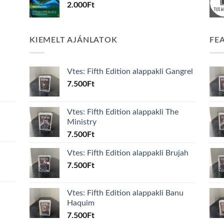
2.000
Ft
KIEMELT AJÁNLATOK
FE
Vtes: Fifth Edition alappakli Gangrel
7.500
Ft
Vtes: Fifth Edition alappakli The
Ministry
7.500
Ft
Vtes: Fifth Edition alappakli Brujah
7.500
Ft
Vtes: Fifth Edition alappakli Banu
Haquim
7.500
Ft