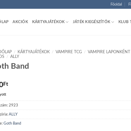
Főoldal
F
ŐLAP
AKCIÓK
KÁRTYAJÁTÉKOK
JÁTÉK KIEGÉSZÍTŐK
KLUB 
DŐLAP
/
KÁRTYAJÁTÉKOK
/
VAMPIRE TCG
/
VAMPIRE LAPONKÉNT
DS
/
ALLY
th Band
0
Ft
yott
szám:
2923
ória:
ALLY
e:
Goth Band