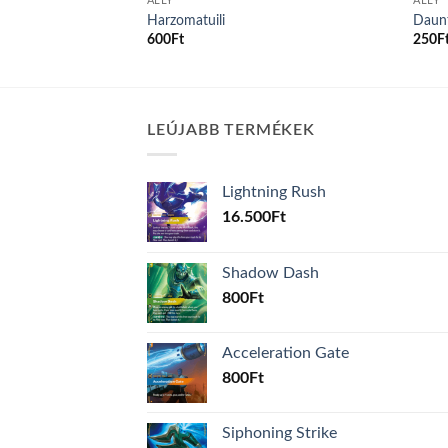
ALLY
ALLY
e
Harzomatuili
Daunt
600
Ft
250
F
LEÚJABB TERMÉKEK
Lightning Rush
16.500
Ft
Shadow Dash
800
Ft
Acceleration Gate
800
Ft
Siphoning Strike