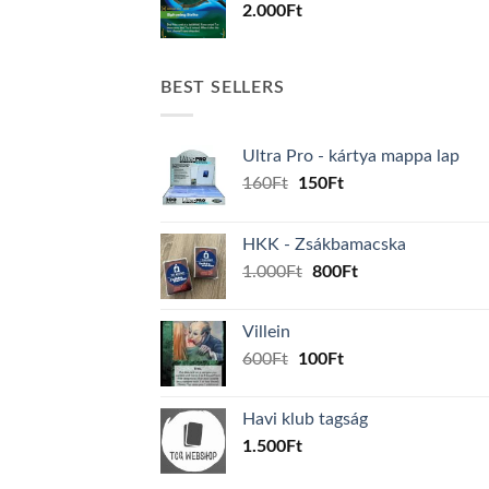
2.000
Ft
BEST SELLERS
Ultra Pro - kártya mappa lap
Original
Current
160
Ft
150
Ft
price
price
was:
is:
HKK - Zsákbamacska
160Ft.
150Ft.
Original
Current
1.000
Ft
800
Ft
price
price
was:
is:
Villein
1.000Ft.
800Ft.
Original
Current
600
Ft
100
Ft
price
price
was:
is:
Havi klub tagság
600Ft.
100Ft.
1.500
Ft