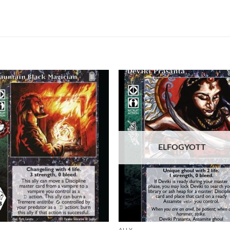
Add to
Add
wishlist
wish
ELFOGYOTT