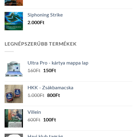
Siphoning Strike
2.000
Ft
LEGNÉPSZERŰBB TERMÉKEK
Ultra Pro - kártya mappa lap
Original
Current
160
Ft
150
Ft
price
price
was:
is:
HKK - Zsákbamacska
160Ft.
150Ft.
Original
Current
1.000
Ft
800
Ft
price
price
was:
is:
Villein
1.000Ft.
800Ft.
Original
Current
600
Ft
100
Ft
price
price
was:
is:
Havi klub tagság