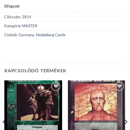
Elfogyott
Cikkszám:
2814
Kategória:
MASTER
Címkék:
Germany
,
Heidelberg Castle
KAPCSOLÓDÓ TERMÉKEK
Add to
Add to
wishlist
wishlist