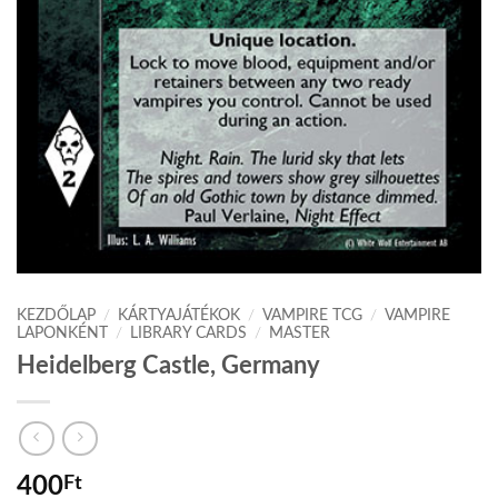
KEZDŐLAP
/
KÁRTYAJÁTÉKOK
/
VAMPIRE TCG
/
VAMPIRE
LAPONKÉNT
/
LIBRARY CARDS
/
MASTER
Heidelberg Castle, Germany
400
Ft