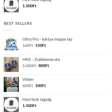
600Ft.
100Ft.
1.500
Ft
BEST SELLERS
Ultra Pro - kártya mappa lap
Original
Current
160
Ft
150
Ft
price
price
was:
is:
HKK - Zsákbamacska
160Ft.
150Ft.
Original
Current
1.000
Ft
800
Ft
price
price
was:
is:
Villein
1.000Ft.
800Ft.
Original
Current
600
Ft
100
Ft
price
price
was:
is:
Havi klub tagság
600Ft.
100Ft.
1.500
Ft