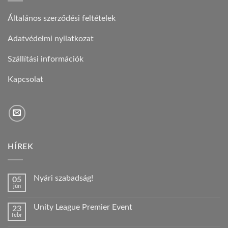
Általános szerződési feltételek
Adatvédelmi nyilatkozat
Szállítási információk
Kapcsolat
HÍREK
Nyári szabadság!
05
jún
Nincs
hozzászólás
a(z)
Unity League Premier Event
23
Nyári
febr
szabadság!
Nincs
bejegyzéshez
hozzászólás