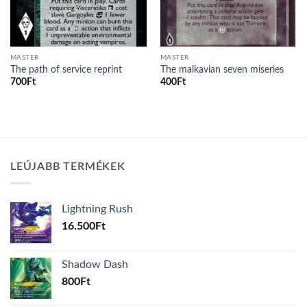
MASTER
MASTER
The path of service reprint
The malkavian seven miseries
700
Ft
400
Ft
LEÚJABB TERMÉKEK
Lightning Rush
16.500
Ft
Shadow Dash
800
Ft