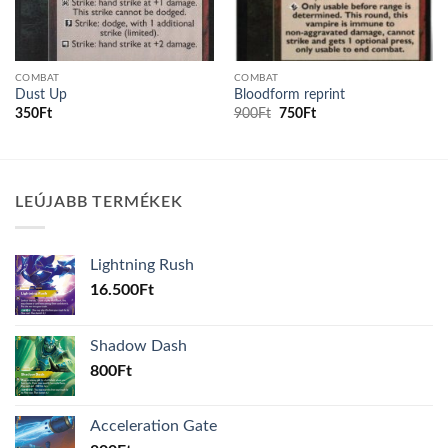
COMBAT
COMBAT
Dust Up
Bloodform reprint
Original
Current
350
Ft
900
Ft
750
Ft
price
price
was:
is:
900Ft.
750Ft.
LEÚJABB TERMÉKEK
Lightning Rush
16.500
Ft
Shadow Dash
800
Ft
Acceleration Gate