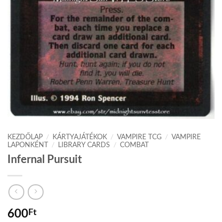
KEZDŐLAP
/
KÁRTYAJÁTÉKOK
/
VAMPIRE TCG
/
VAMPIRE
LAPONKÉNT
/
LIBRARY CARDS
/
COMBAT
Infernal Pursuit
600
Ft