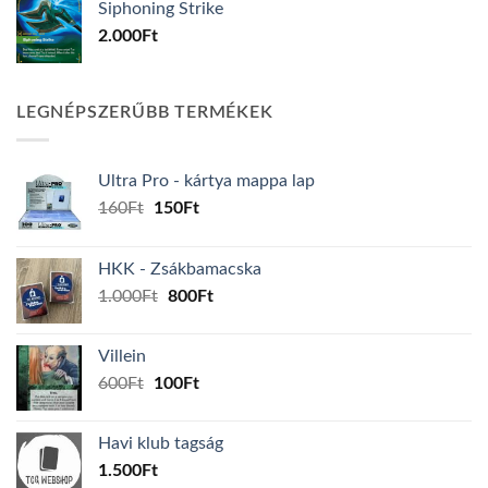
Siphoning Strike
2.000
Ft
LEGNÉPSZERŰBB TERMÉKEK
Ultra Pro - kártya mappa lap
Original
Current
160
Ft
150
Ft
price
price
was:
is:
HKK - Zsákbamacska
160Ft.
150Ft.
Original
Current
1.000
Ft
800
Ft
price
price
was:
is:
Villein
1.000Ft.
800Ft.
Original
Current
600
Ft
100
Ft
price
price
was:
is:
Havi klub tagság
600Ft.
100Ft.
1.500
Ft