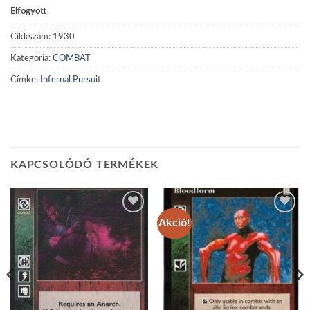
Elfogyott
Cikkszám:
1930
Kategória:
COMBAT
Címke:
Infernal Pursuit
KAPCSOLÓDÓ TERMÉKEK
Akció!
Add to
Add to
wishlist
wishlist