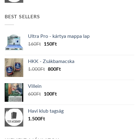
BEST SELLERS
Ultra Pro - kártya mappa lap
Original
Current
160
Ft
150
Ft
price
price
was:
is:
HKK - Zsákbamacska
160Ft.
150Ft.
Original
Current
1.000
Ft
800
Ft
price
price
was:
is:
Villein
1.000Ft.
800Ft.
Original
Current
600
Ft
100
Ft
price
price
was:
is:
Havi klub tagság
600Ft.
100Ft.
1.500
Ft