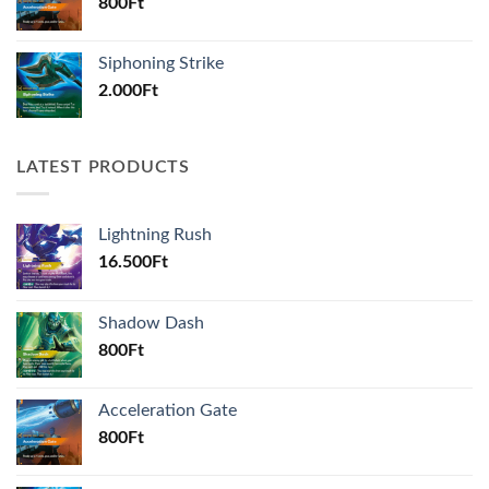
800
Ft
Siphoning Strike
2.000
Ft
LATEST PRODUCTS
Lightning Rush
16.500
Ft
Shadow Dash
800
Ft
Acceleration Gate
800
Ft