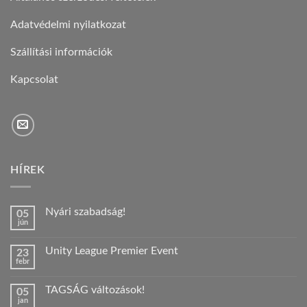
Adatvédelmi nyilatkozat
Szállítási információk
Kapcsolat
HÍREK
Nyári szabadság!
05
jún
Nincs
hozzászólás
a(z)
Unity League Premier Event
23
Nyári
febr
szabadság!
Nincs
bejegyzéshez
hozzászólás
a(z)
TAGSÁG változások!
05
Unity
jan
League
Nincs