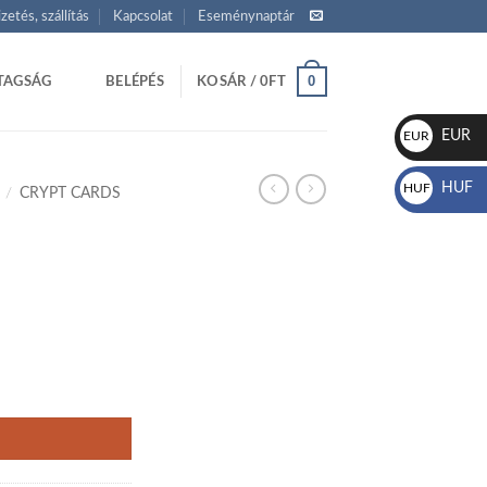
izetés, szállítás
Kapcsolat
Eseménynaptár
0
TAGSÁG
BELÉPÉS
KOSÁR /
0
FT
EUR
EUR
€
HUF
HUF
/
CRYPT CARDS
Ft