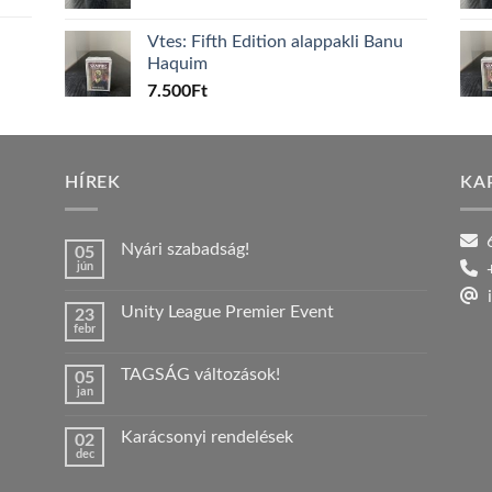
Vtes: Fifth Edition alappakli Banu
Haquim
7.500
Ft
HÍREK
KA
6
Nyári szabadság!
05
jún
+
Nincs
hozzászólás
i
a(z)
Unity League Premier Event
23
Nyári
febr
szabadság!
Nincs
bejegyzéshez
hozzászólás
a(z)
TAGSÁG változások!
05
Unity
jan
League
Nincs
Premier
hozzászólás
Event
a(z)
bejegyzéshez
Karácsonyi rendelések
02
TAGSÁG
dec
változások!
Nincs
bejegyzéshez
hozzászólás
a(z)