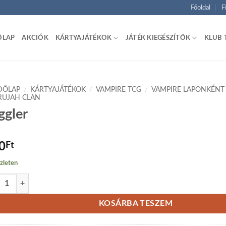
Főoldal
F
ŐLAP
AKCIÓK
KÁRTYAJÁTÉKOK
JÁTÉK KIEGÉSZÍTŐK
KLUB 
DŐLAP
/
KÁRTYAJÁTÉKOK
/
VAMPIRE TCG
/
VAMPIRE LAPONKÉNT
RUJAH CLAN
ggler
0
Ft
zleten
ler mennyiség
KOSÁRBA TESZEM