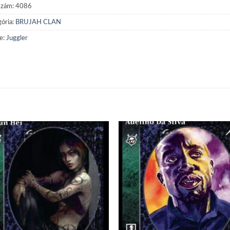
szám:
4086
ória:
BRUJAH CLAN
e:
Juggler
Add to
Add
wishlist
wish