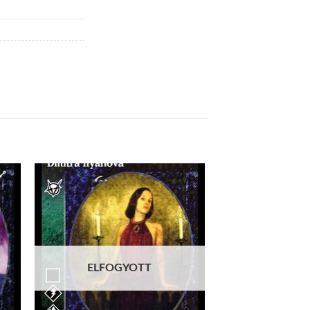
 to
Add to
list
wishlist
ELFOGYOTT