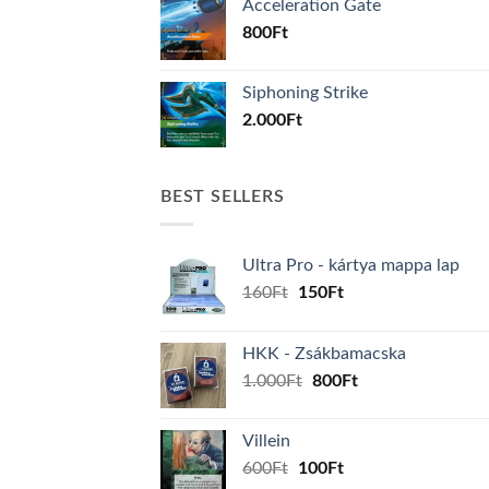
Acceleration Gate
800
Ft
Siphoning Strike
2.000
Ft
BEST SELLERS
Ultra Pro - kártya mappa lap
Original
Current
160
Ft
150
Ft
price
price
was:
is:
HKK - Zsákbamacska
160Ft.
150Ft.
Original
Current
1.000
Ft
800
Ft
price
price
was:
is:
Villein
1.000Ft.
800Ft.
Original
Current
600
Ft
100
Ft