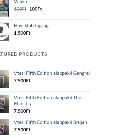
Villein
1.000Ft.
800Ft.
Original
Current
600
Ft
100
Ft
price
price
was:
is:
Havi klub tagság
600Ft.
100Ft.
1.500
Ft
ATURED PRODUCTS
Vtes: Fifth Edition alappakli Gangrel
7.500
Ft
Vtes: Fifth Edition alappakli The
Ministry
7.500
Ft
Vtes: Fifth Edition alappakli Brujah
7.500
Ft