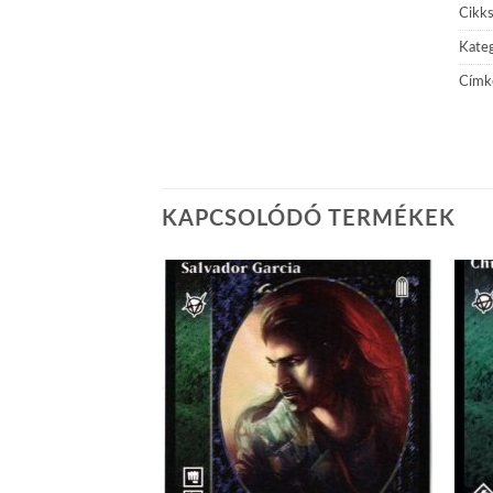
Cikk
Kateg
Címk
KAPCSOLÓDÓ TERMÉKEK
Add to
Add to
wishlist
wishlist