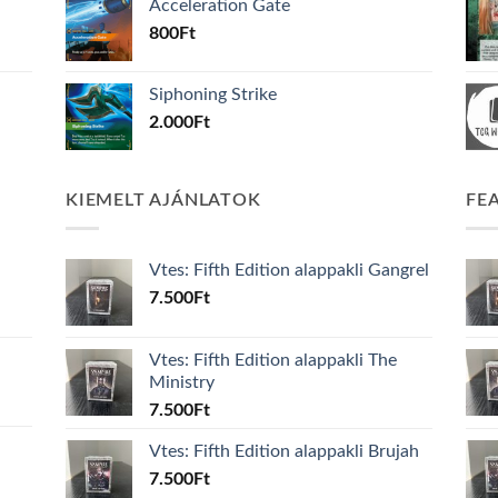
Acceleration Gate
800
Ft
Siphoning Strike
2.000
Ft
KIEMELT AJÁNLATOK
FE
Vtes: Fifth Edition alappakli Gangrel
7.500
Ft
Vtes: Fifth Edition alappakli The
Ministry
7.500
Ft
Vtes: Fifth Edition alappakli Brujah
7.500
Ft