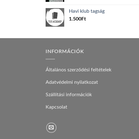
price
price
was:
is:
Havi klub tagság
600Ft.
100Ft.
1.500
Ft
INFORMÁCIÓK
Általános szerződési feltételek
Adatvédelmi nyilatkozat
Szállítási információk
Kapcsolat