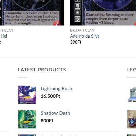
AH CLAN
BRUJAH CLAN
 Hei
Adelino da Silva
t
390
Ft
LATEST PRODUCTS
LE
Lightning Rush
16.500
Ft
Shadow Dash
800
Ft