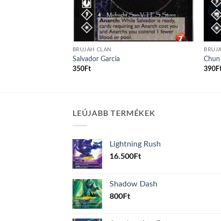
BRUJAH CLAN
BRUJ
Salvador Garcia
Chun
rrent
350
Ft
390
F
ice
000Ft.
LEÚJABB TERMÉKEK
Lightning Rush
16.500
Ft
Shadow Dash
800
Ft