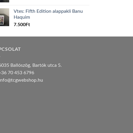
Vtes: Fifth Edition alappakli Banu
Haquim
7.500
Ft
PCSOLAT
035 Ballószög, Bartók utca 5.
36 70 453 6796
nfo@tcgwebshop.hu