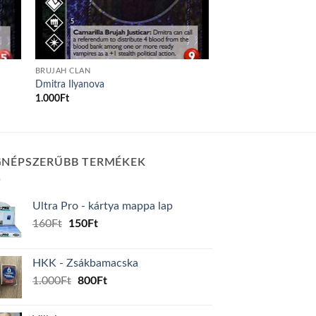
BRUJAH CLAN
Dmitra Ilyanova
1.000
Ft
GNÉPSZERŰBB TERMÉKEK
Ultra Pro - kártya mappa lap
Original
Current
160
Ft
150
Ft
price
price
was:
is:
HKK - Zsákbamacska
160Ft.
150Ft.
Original
Current
1.000
Ft
800
Ft
price
price
was:
is: