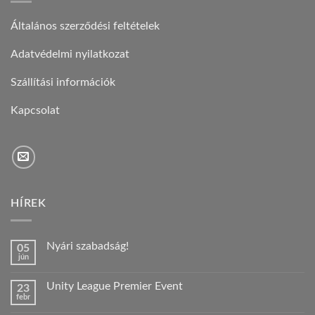
Általános szerződési feltételek
Adatvédelmi nyilatkozat
Szállítási információk
Kapcsolat
HÍREK
Nyári szabadság!
05
jún
Nincs
hozzászólás
a(z)
Unity League Premier Event
23
Nyári
febr
szabadság!
Nincs
bejegyzéshez
hozzászólás