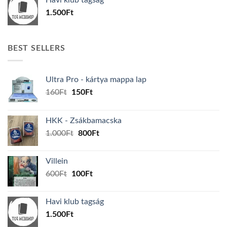
600Ft.
100Ft.
1.500
Ft
BEST SELLERS
Ultra Pro - kártya mappa lap
Original
Current
160
Ft
150
Ft
price
price
was:
is:
HKK - Zsákbamacska
160Ft.
150Ft.
Original
Current
1.000
Ft
800
Ft
price
price
was:
is:
Villein
1.000Ft.
800Ft.
Original
Current
600
Ft
100
Ft
price
price
was:
is:
Havi klub tagság
600Ft.
100Ft.
1.500
Ft