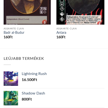
ASSAMITE CLAN
ASSAMITE CLAN
Badr al-Budur
Antara
160
Ft
160
Ft
LEÚJABB TERMÉKEK
Lightning Rush
16.500
Ft
Shadow Dash
800
Ft