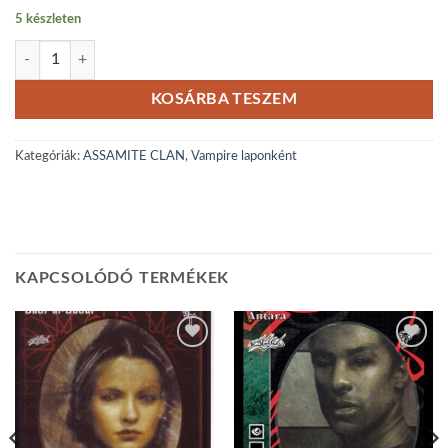
5 készleten
Kasim Bayar mennyiség
KOSÁRBA TESZEM
Kategóriák:
ASSAMITE CLAN
,
Vampire laponként
KAPCSOLÓDÓ TERMÉKEK
Add to
Add to
wishlist
wishlist