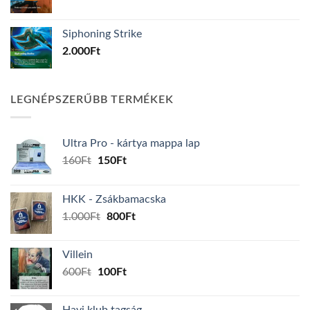
Siphoning Strike
2.000
Ft
LEGNÉPSZERŰBB TERMÉKEK
Ultra Pro - kártya mappa lap
Original
Current
160
Ft
150
Ft
price
price
was:
is:
HKK - Zsákbamacska
160Ft.
150Ft.
Original
Current
1.000
Ft
800
Ft
price
price
was:
is:
Villein
1.000Ft.
800Ft.
Original
Current
600
Ft
100
Ft
price
price
was:
is:
Havi klub tagság