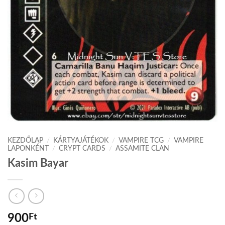
KEZDŐLAP
/
KÁRTYAJÁTÉKOK
/
VAMPIRE TCG
/
VAMPIRE
LAPONKÉNT
/
CRYPT CARDS
/
ASSAMITE CLAN
Kasim Bayar
900
Ft