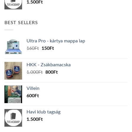
1.500
Ft
BEST SELLERS
Ultra Pro - kártya mappa lap
Original
Current
160
Ft
150
Ft
price
price
was:
is:
HKK - Zsákbamacska
160Ft.
150Ft.
Original
Current
1.000
Ft
800
Ft
price
price
was:
is:
Villein
1.000Ft.
800Ft.
600
Ft
Havi klub tagság
1.500
Ft