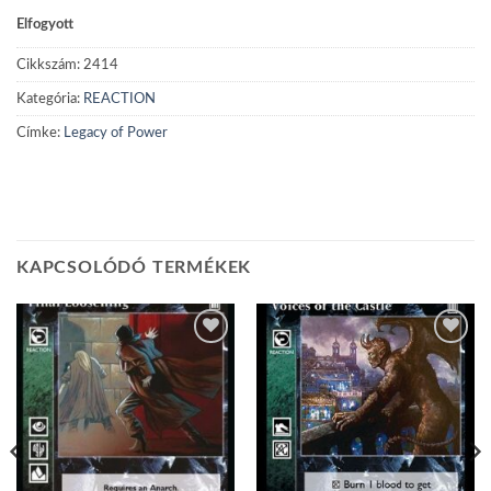
Elfogyott
Cikkszám:
2414
Kategória:
REACTION
Címke:
Legacy of Power
KAPCSOLÓDÓ TERMÉKEK
Add to
Add to
wishlist
wishlist