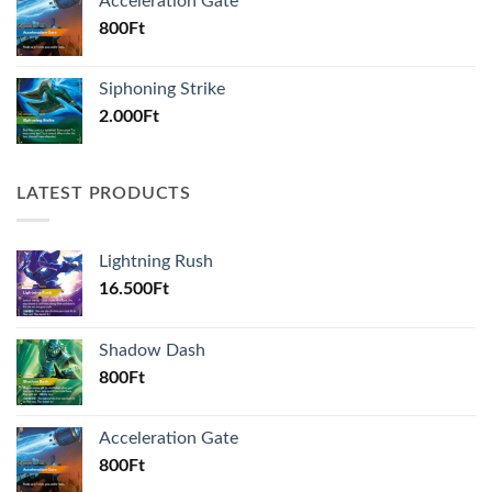
Acceleration Gate
800
Ft
Siphoning Strike
2.000
Ft
LATEST PRODUCTS
Lightning Rush
16.500
Ft
Shadow Dash
800
Ft
Acceleration Gate
800
Ft