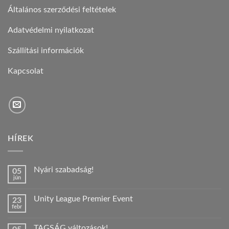
Általános szerződési feltételek
Adatvédelmi nyilatkozat
Szállítási információk
Kapcsolat
HÍREK
Nyári szabadság!
05
jún
Nincs
hozzászólás
a(z)
Unity League Premier Event
23
Nyári
febr
szabadság!
Nincs
bejegyzéshez
hozzászólás
a(z)
TAGSÁG változások!