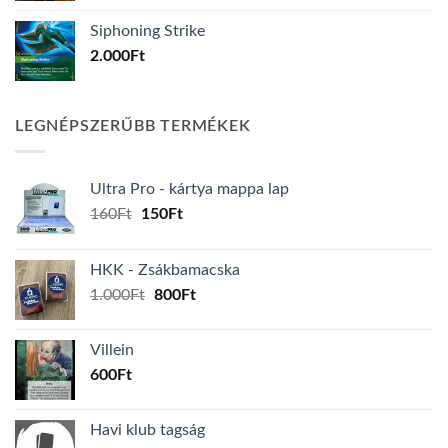
Siphoning Strike
2.000
Ft
LEGNÉPSZERŰBB TERMÉKEK
Ultra Pro - kártya mappa lap
Original
Current
160
Ft
150
Ft
price
price
was:
is:
HKK - Zsákbamacska
160Ft.
150Ft.
Original
Current
1.000
Ft
800
Ft
price
price
was:
is:
Villein
1.000Ft.
800Ft.
600
Ft
Havi klub tagság