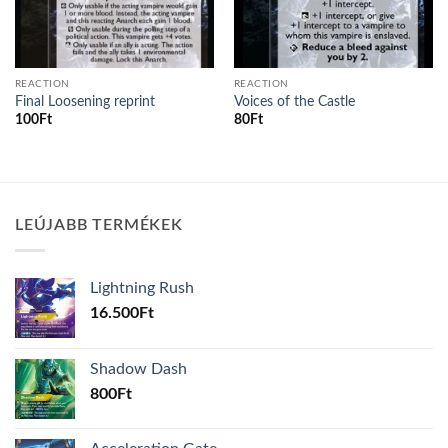
REACTION
REACTION
Final Loosening reprint
Voices of the Castle
100
Ft
80
Ft
LEÚJABB TERMÉKEK
Lightning Rush
16.500
Ft
Shadow Dash
800
Ft