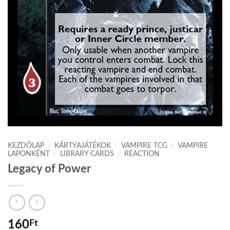
KEZDŐLAP
/
KÁRTYAJÁTÉKOK
/
VAMPIRE TCG
/
VAMPIRE
LAPONKÉNT
/
LIBRARY CARDS
/
REACTION
Legacy of Power
160
Ft