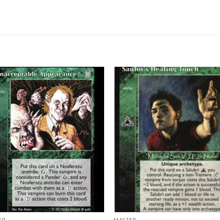
Add to
Add
wishlist
wish