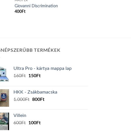
MASTER
Giovanni Discrimination
400
Ft
GNÉPSZERŰBB TERMÉKEK
Ultra Pro - kártya mappa lap
Original
Current
160
Ft
150
Ft
price
price
was:
is:
HKK - Zsákbamacska
160Ft.
150Ft.
Original
Current
1.000
Ft
800
Ft
price
price
was:
is:
Villein
1.000Ft.
800Ft.
Original
Current
600
Ft
100
Ft
price
price