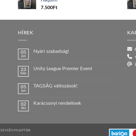
7.500
Ft
HÍREK
KA
6
Nyári szabadság!
05
jún
+
Nincs
hozzászólás
i
a(z)
Unity League Premier Event
23
Nyári
febr
szabadság!
Nincs
bejegyzéshez
hozzászólás
a(z)
TAGSÁG változások!
05
Unity
jan
League
Nincs
Premier
hozzászólás
Event
a(z)
bejegyzéshez
Karácsonyi rendelések
02
TAGSÁG
dec
változások!
Nincs
bejegyzéshez
hozzászólás
a(z)
Karácsonyi
rendelések
bejegyzéshez
ESEMÉNYNAPTÁR