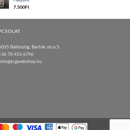
7.500
Ft
PCSOLAT
035 Ballószög, Bartók utca 5.
36 70 453 6796
nfo@tcgwebshop.hu