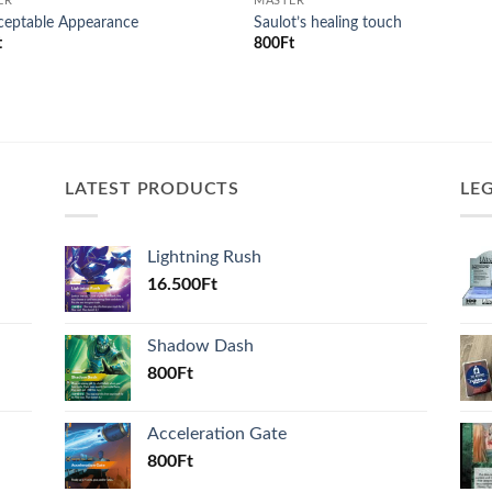
ER
MASTER
ceptable Appearance
Saulot’s healing touch
t
800
Ft
LATEST PRODUCTS
LE
Lightning Rush
16.500
Ft
Shadow Dash
800
Ft
Acceleration Gate
800
Ft