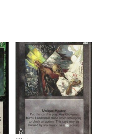
 to
Add to
list
wishlist