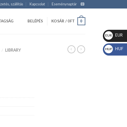
izetés, szállítás
Kapcsolat
Eseménynaptár
0
TAGSÁG
BELÉPÉS
KOSÁR /
0
FT
EUR
EUR
€
HUF
HUF
/
LIBRARY
Ft