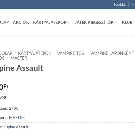
Főoldal
F
ŐLAP
AKCIÓK
KÁRTYAJÁTÉKOK
JÁTÉK KIEGÉSZÍTŐK
KLUB 
DŐLAP
/
KÁRTYAJÁTÉKOK
/
VAMPIRE TCG
/
VAMPIRE LAPONKÉNT
DS
/
MASTER
pine Assault
0
Ft
yott
szám:
2790
ória:
MASTER
e:
Lupine Assault