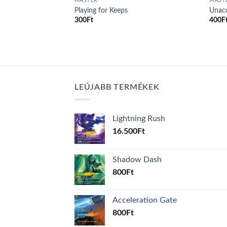
MASTER
MAST
ist
Playing for Keeps
Unac
300
Ft
400
F
LEÚJABB TERMÉKEK
Lightning Rush
16.500
Ft
Shadow Dash
800
Ft
Acceleration Gate
800
Ft