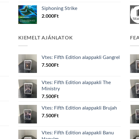
Siphoning Strike
2.000
Ft
KIEMELT AJÁNLATOK
FE
Vtes: Fifth Edition alappakli Gangrel
7.500
Ft
Vtes: Fifth Edition alappakli The
Ministry
7.500
Ft
Vtes: Fifth Edition alappakli Brujah
7.500
Ft
Vtes: Fifth Edition alappakli Banu
Haquim