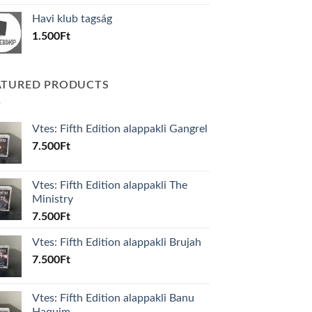
was:
is:
Havi klub tagság
600Ft.
100Ft.
1.500
Ft
ATURED PRODUCTS
Vtes: Fifth Edition alappakli Gangrel
7.500
Ft
Vtes: Fifth Edition alappakli The
Ministry
7.500
Ft
Vtes: Fifth Edition alappakli Brujah
7.500
Ft
Vtes: Fifth Edition alappakli Banu
Haquim