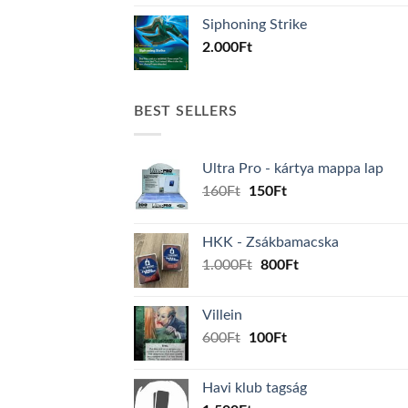
Siphoning Strike
2.000
Ft
BEST SELLERS
Ultra Pro - kártya mappa lap
Original
Current
160
Ft
150
Ft
price
price
was:
is:
HKK - Zsákbamacska
160Ft.
150Ft.
Original
Current
1.000
Ft
800
Ft
price
price
was:
is:
Villein
1.000Ft.
800Ft.
Original
Current
600
Ft
100
Ft
price
price
was:
is:
Havi klub tagság
600Ft.
100Ft.