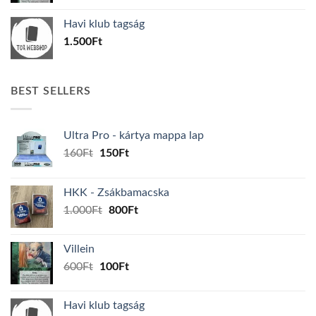
was:
is:
Havi klub tagság
600Ft.
100Ft.
1.500
Ft
BEST SELLERS
Ultra Pro - kártya mappa lap
Original
Current
160
Ft
150
Ft
price
price
was:
is:
HKK - Zsákbamacska
160Ft.
150Ft.
Original
Current
1.000
Ft
800
Ft
price
price
was:
is:
Villein
1.000Ft.
800Ft.
Original
Current
600
Ft
100
Ft
price
price
was:
is:
Havi klub tagság
600Ft.
100Ft.