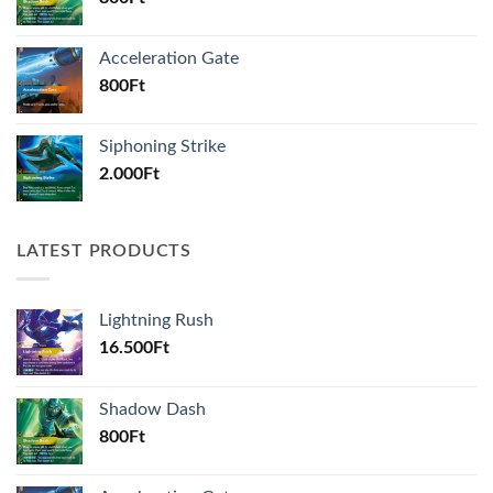
Acceleration Gate
800
Ft
Siphoning Strike
2.000
Ft
LATEST PRODUCTS
Lightning Rush
16.500
Ft
Shadow Dash
800
Ft