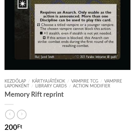
KEZDŐLAP
/
KÁRTYAJÁTÉKOK
/
VAMPIRE TCG
/
VAMPIRE
LAPONKÉNT
/
LIBRARY CARDS
/
ACTION MODIFIER
Memory Rift reprint
200
Ft