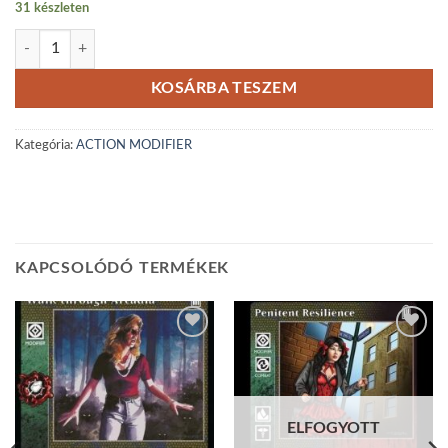
31 készleten
Memory Rift reprint mennyiség
KOSÁRBA TESZEM
Kategória:
ACTION MODIFIER
KAPCSOLÓDÓ TERMÉKEK
Add to
Add to
wishlist
wishlist
ELFOGYOTT