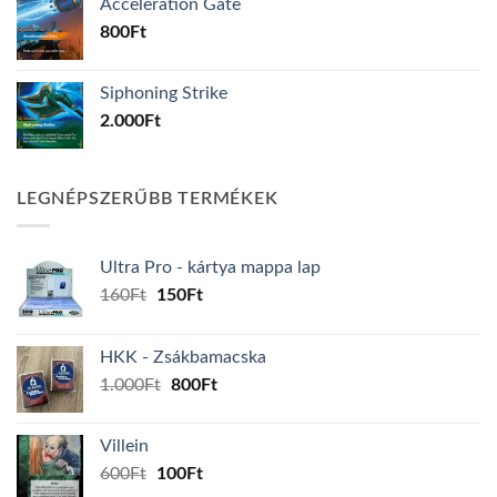
Acceleration Gate
800
Ft
Siphoning Strike
2.000
Ft
LEGNÉPSZERŰBB TERMÉKEK
Ultra Pro - kártya mappa lap
Original
Current
160
Ft
150
Ft
price
price
was:
is:
HKK - Zsákbamacska
160Ft.
150Ft.
Original
Current
1.000
Ft
800
Ft
price
price
was:
is:
Villein
1.000Ft.
800Ft.
Original
Current
600
Ft
100
Ft
price
price