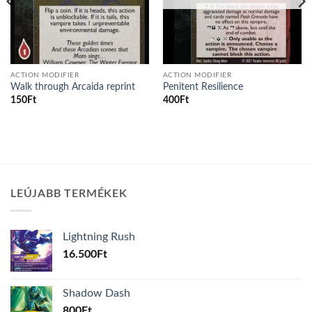
ACTION MODIFIER
ACTION MODIFIER
Walk through Arcaida reprint
Penitent Resilience
150
Ft
400
Ft
LEÚJABB TERMÉKEK
Lightning Rush
16.500
Ft
Shadow Dash
800
Ft