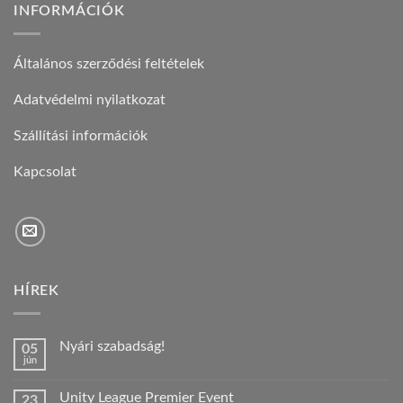
INFORMÁCIÓK
Általános szerződési feltételek
Adatvédelmi nyilatkozat
Szállítási információk
Kapcsolat
HÍREK
Nyári szabadság!
05
jún
Nincs
hozzászólás
a(z)
Unity League Premier Event
23
Nyári