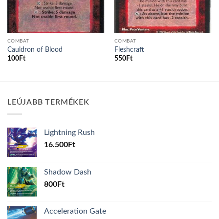
COMBAT
COMBAT
Cauldron of Blood
Fleshcraft
100
Ft
550
Ft
LEÚJABB TERMÉKEK
Lightning Rush
16.500
Ft
Shadow Dash
800
Ft
Acceleration Gate