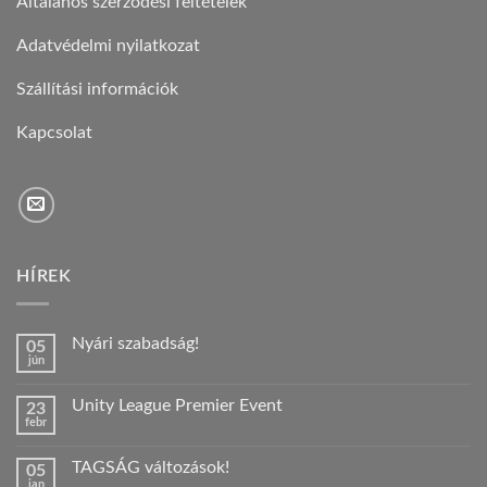
Általános szerződési feltételek
Adatvédelmi nyilatkozat
Szállítási információk
Kapcsolat
HÍREK
Nyári szabadság!
05
jún
Nincs
hozzászólás
a(z)
Unity League Premier Event
23
Nyári
febr
szabadság!
Nincs
bejegyzéshez
hozzászólás
a(z)
TAGSÁG változások!
05
Unity
jan
League