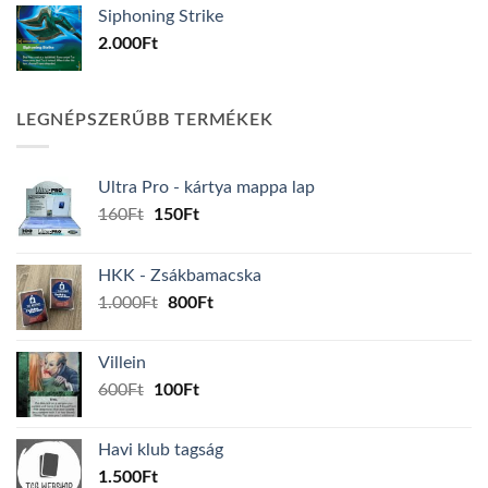
Siphoning Strike
2.000
Ft
LEGNÉPSZERŰBB TERMÉKEK
Ultra Pro - kártya mappa lap
Original
Current
160
Ft
150
Ft
price
price
was:
is:
HKK - Zsákbamacska
160Ft.
150Ft.
Original
Current
1.000
Ft
800
Ft
price
price
was:
is:
Villein
1.000Ft.
800Ft.
Original
Current
600
Ft
100
Ft
price
price
was:
is:
Havi klub tagság
600Ft.
100Ft.
1.500
Ft