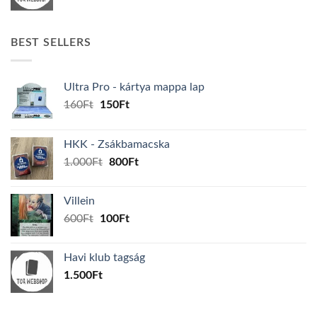
BEST SELLERS
Ultra Pro - kártya mappa lap
Original
Current
160
Ft
150
Ft
price
price
was:
is:
HKK - Zsákbamacska
160Ft.
150Ft.
Original
Current
1.000
Ft
800
Ft
price
price
was:
is:
Villein
1.000Ft.
800Ft.
Original
Current
600
Ft
100
Ft
price
price
was:
is:
Havi klub tagság
600Ft.
100Ft.
1.500
Ft