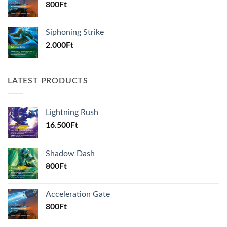
800
Ft
Siphoning Strike
2.000
Ft
LATEST PRODUCTS
Lightning Rush
16.500
Ft
Shadow Dash
800
Ft
Acceleration Gate
800
Ft