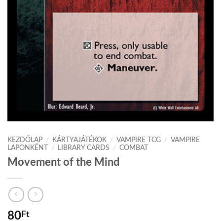
KEZDŐLAP
/
KÁRTYAJÁTÉKOK
/
VAMPIRE TCG
/
VAMPIRE
LAPONKÉNT
/
LIBRARY CARDS
/
COMBAT
Movement of the Mind
80
Ft