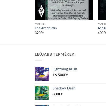
MASTER
MAST
ctions
The Art of Pain
Achill
320
Ft
400
F
LEÚJABB TERMÉKEK
Lightning Rush
16.500
Ft
Shadow Dash
800
Ft