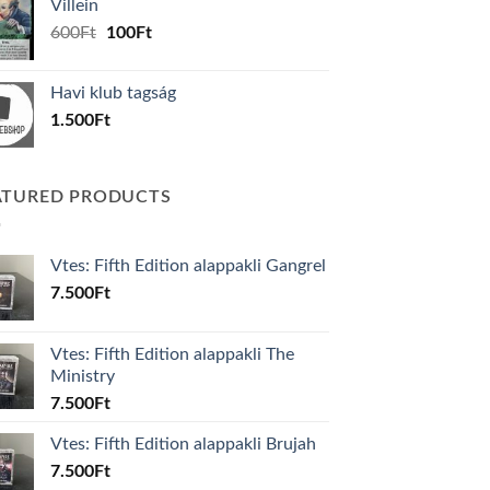
Villein
1.000Ft.
800Ft.
Original
Current
600
Ft
100
Ft
price
price
was:
is:
Havi klub tagság
600Ft.
100Ft.
1.500
Ft
ATURED PRODUCTS
Vtes: Fifth Edition alappakli Gangrel
7.500
Ft
Vtes: Fifth Edition alappakli The
Ministry
7.500
Ft
Vtes: Fifth Edition alappakli Brujah
7.500
Ft