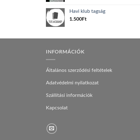
price
price
was:
is:
Havi klub tagság
600Ft.
100Ft.
1.500
Ft
INFORMÁCIÓK
Általános szerződési feltételek
Adatvédelmi nyilatkozat
Szállítási információk
Kapcsolat