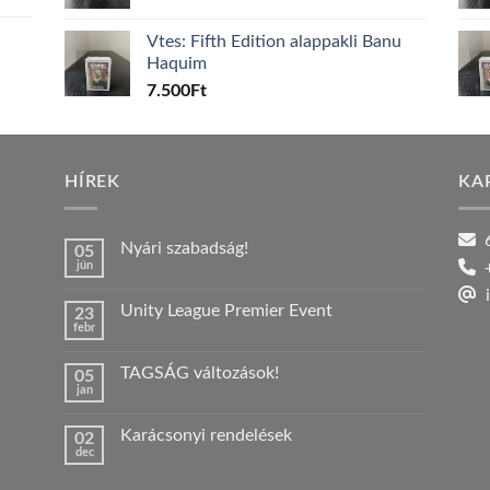
Vtes: Fifth Edition alappakli Banu
Haquim
7.500
Ft
HÍREK
KA
6
Nyári szabadság!
05
jún
+
Nincs
hozzászólás
i
a(z)
Unity League Premier Event
23
Nyári
febr
szabadság!
Nincs
bejegyzéshez
hozzászólás
a(z)
TAGSÁG változások!
05
Unity
jan
League
Nincs
Premier
hozzászólás
Event
a(z)
bejegyzéshez
Karácsonyi rendelések
02
TAGSÁG
dec
változások!
Nincs
bejegyzéshez
hozzászólás
a(z)