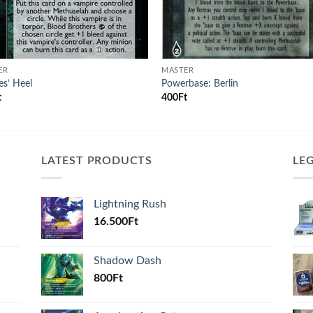
ER
MASTER
es’ Heel
Powerbase: Berlin
t
400
Ft
LATEST PRODUCTS
LE
Lightning Rush
16.500
Ft
Shadow Dash
800
Ft