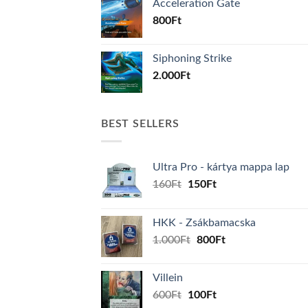
Acceleration Gate
800
Ft
Siphoning Strike
2.000
Ft
BEST SELLERS
Ultra Pro - kártya mappa lap
Original
Current
160
Ft
150
Ft
price
price
was:
is:
HKK - Zsákbamacska
160Ft.
150Ft.
Original
Current
1.000
Ft
800
Ft
price
price
was:
is:
Villein
1.000Ft.
800Ft.
Original
Current
600
Ft
100
Ft