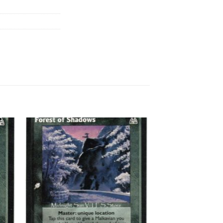
 to
Add to
list
wishlist