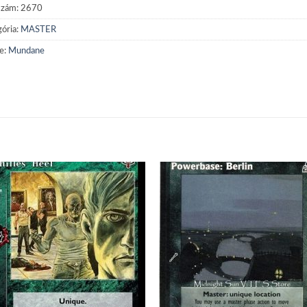
szám:
2670
ória:
MASTER
e:
Mundane
Add to
Add
wishlist
wish