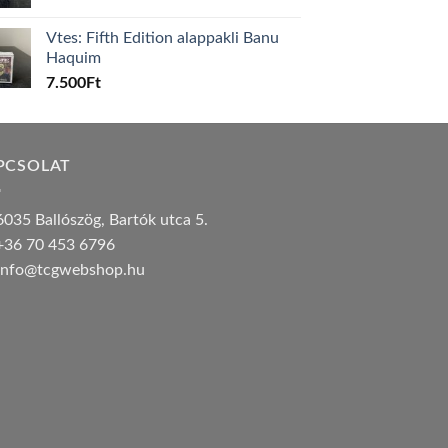
Vtes: Fifth Edition alappakli Banu
Haquim
7.500
Ft
PCSOLAT
035 Ballószög, Bartók utca 5.
36 70 453 6796
nfo@tcgwebshop.hu