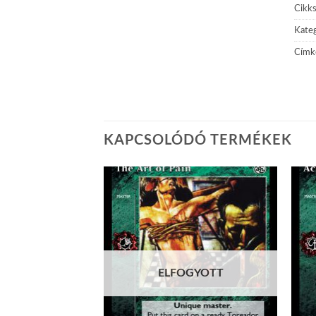
Cikk
Kateg
Címk
KAPCSOLÓDÓ TERMÉKEK
Add to
Add to
wishlist
wishlist
ELFOGYOTT