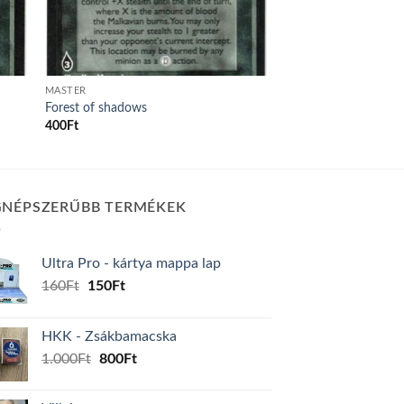
MASTER
Forest of shadows
400
Ft
GNÉPSZERŰBB TERMÉKEK
Ultra Pro - kártya mappa lap
Original
Current
160
Ft
150
Ft
price
price
was:
is:
HKK - Zsákbamacska
160Ft.
150Ft.
Original
Current
1.000
Ft
800
Ft
price
price
was:
is: