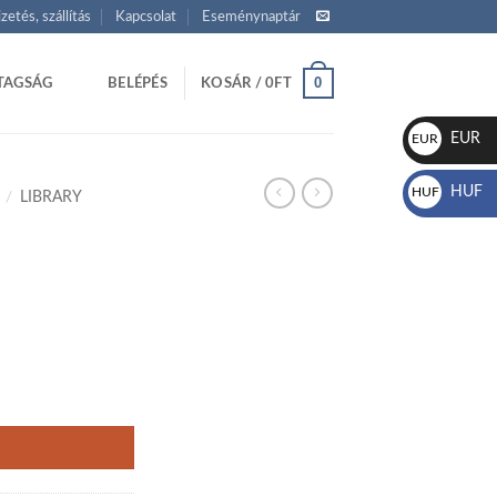
izetés, szállítás
Kapcsolat
Eseménynaptár
0
TAGSÁG
BELÉPÉS
KOSÁR /
0
FT
EUR
EUR
€
HUF
HUF
/
LIBRARY
Ft