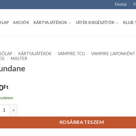
Főoldal
F
ŐLAP
AKCIÓK
KÁRTYAJÁTÉKOK
JÁTÉK KIEGÉSZÍTŐK
KLUB 
DŐLAP
/
KÁRTYAJÁTÉKOK
/
VAMPIRE TCG
/
VAMPIRE LAPONKÉNT
DS
/
MASTER
undane
0
Ft
szleten
ane mennyiség
KOSÁRBA TESZEM