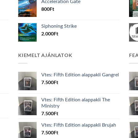
Acceleration Gate
800
Ft
Siphoning Strike
2.000
Ft
KIEMELT AJÁNLATOK
FE
Vtes: Fifth Edition alappakli Gangrel
7.500
Ft
Vtes: Fifth Edition alappakli The
Ministry
7.500
Ft
Vtes: Fifth Edition alappakli Brujah
7.500
Ft