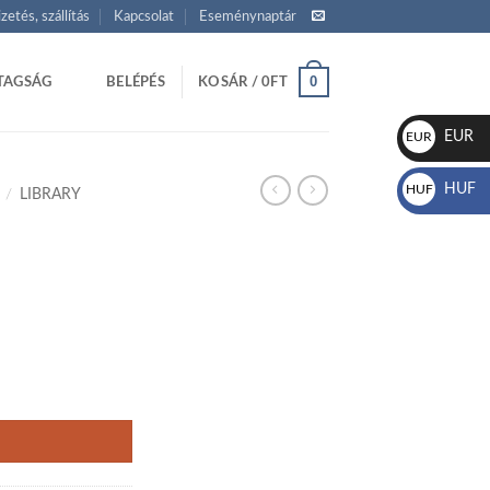
izetés, szállítás
Kapcsolat
Eseménynaptár
0
TAGSÁG
BELÉPÉS
KOSÁR /
0
FT
EUR
EUR
€
HUF
HUF
/
LIBRARY
Ft