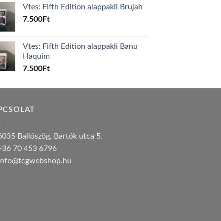
Vtes: Fifth Edition alappakli Brujah
7.500
Ft
Vtes: Fifth Edition alappakli Banu
Haquim
7.500
Ft
PCSOLAT
035 Ballószög, Bartók utca 5.
36 70 453 6796
nfo@tcgwebshop.hu