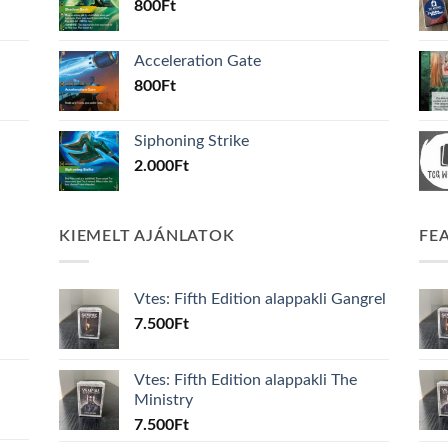
800
Ft
Acceleration Gate
800
Ft
Siphoning Strike
2.000
Ft
KIEMELT AJÁNLATOK
FE
Vtes: Fifth Edition alappakli Gangrel
7.500
Ft
Vtes: Fifth Edition alappakli The
Ministry
7.500
Ft