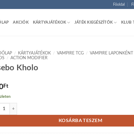
Főoldal
F
ŐLAP
AKCIÓK
KÁRTYAJÁTÉKOK
JÁTÉK KIEGÉSZÍTŐK
KLUB 
DŐLAP
/
KÁRTYAJÁTÉKOK
/
VAMPIRE TCG
/
VAMPIRE LAPONKÉNT
DS
/
ACTION MODIFIER
ebo Kholo
0
Ft
zleten
o Kholo mennyiség
KOSÁRBA TESZEM