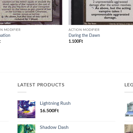
N MODIFIER
ACTION MODIFIER
nation
Daring the Dawn
t
1.100
Ft
LATEST PRODUCTS
LE
Lightning Rush
16.500
Ft
Shadow Dash