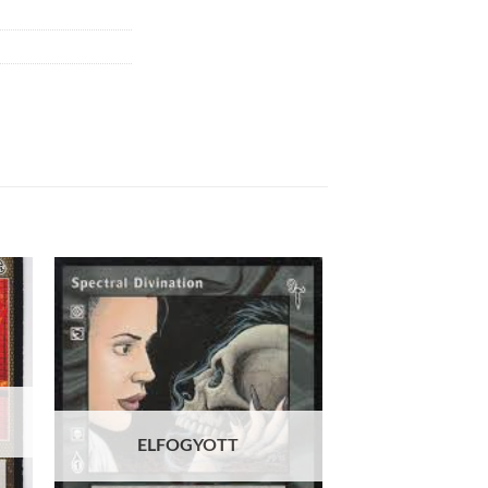
 to
Add to
list
wishlist
ELFOGYOTT