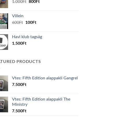
Original
Current
1.000
Ft
800
Ft
price
price
was:
is:
Villein
1.000Ft.
800Ft.
Original
Current
600
Ft
100
Ft
price
price
was:
is:
Havi klub tagság
600Ft.
100Ft.
1.500
Ft
ATURED PRODUCTS
Vtes: Fifth Edition alappakli Gangrel
7.500
Ft
Vtes: Fifth Edition alappakli The
Ministry
7.500
Ft