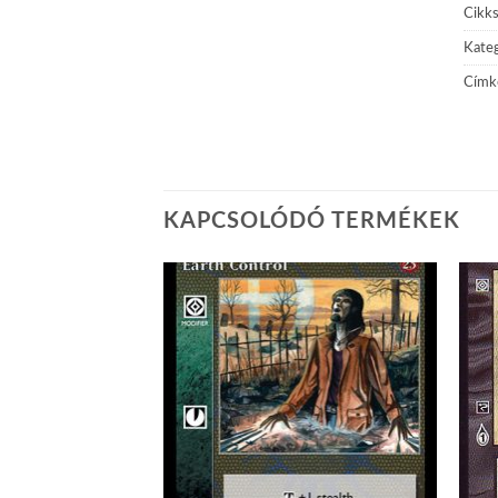
Cikk
Kateg
Címk
KAPCSOLÓDÓ TERMÉKEK
Add to
Add to
wishlist
wishlist