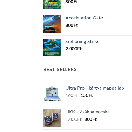
800
Ft
Acceleration Gate
800
Ft
Siphoning Strike
2.000
Ft
BEST SELLERS
Ultra Pro - kártya mappa lap
Original
Current
160
Ft
150
Ft
price
price
was:
is:
HKK - Zsákbamacska
160Ft.
150Ft.
Original
Current
1.000
Ft
800
Ft
price
price
was:
is: