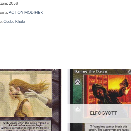
szám:
2058
ória:
ACTION MODIFIER
e:
Osebo Kholo
Add to
Add
wishlist
wish
ELFOGYOTT