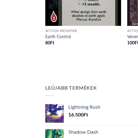
ACTION MODIFIER
ACTIO
rint
Earth Control
Vene
80
Ft
100
F
LEÚJABB TERMÉKEK
Lightning Rush
16.500
Ft
Shadow Dash