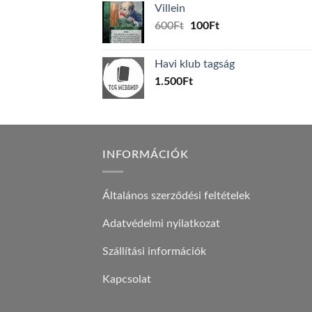
Villein
1.000Ft.
800Ft.
Original
Current
600
Ft
100
Ft
price
price
was:
is:
Havi klub tagság
600Ft.
100Ft.
1.500
Ft
INFORMÁCIÓK
Általános szerződési feltételek
Adatvédelmi nyilatkozat
Szállítási információk
Kapcsolat