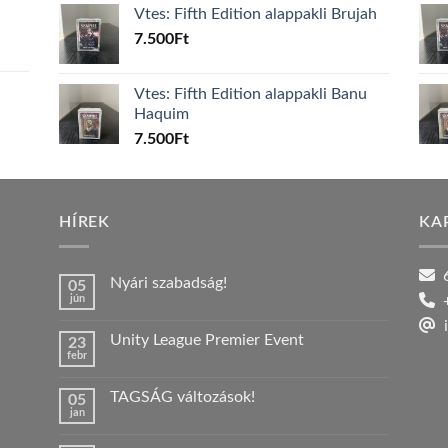
Vtes: Fifth Edition alappakli Brujah
7.500
Ft
Vtes: Fifth Edition alappakli Banu
Haquim
7.500
Ft
HÍREK
KA
6
Nyári szabadság!
05
jún
+
Nincs
hozzászólás
i
a(z)
Unity League Premier Event
23
Nyári
febr
szabadság!
Nincs
bejegyzéshez
hozzászólás
a(z)
TAGSÁG változások!
05
Unity
jan
League
Nincs
Premier
hozzászólás
Event
a(z)