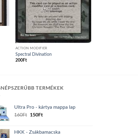
ACTION MODIFIER
Spectral Divination
200
Ft
GNÉPSZERŰBB TERMÉKEK
Ultra Pro - kártya mappa lap
Original
Current
160
Ft
150
Ft
price
price
was:
is:
HKK - Zsákbamacska
160Ft.
150Ft.