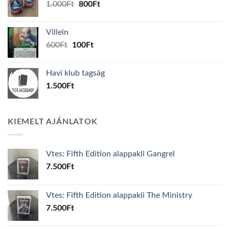
Original
Current
1.000
Ft
800
Ft
price
price
was:
is:
Villein
1.000Ft.
800Ft.
Original
Current
600
Ft
100
Ft
price
price
was:
is:
Havi klub tagság
600Ft.
100Ft.
1.500
Ft
KIEMELT AJÁNLATOK
Vtes: Fifth Edition alappakli Gangrel
7.500
Ft
Vtes: Fifth Edition alappakli The Ministry
7.500
Ft