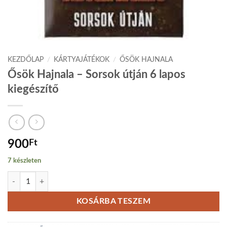
KEZDŐLAP
/
KÁRTYAJÁTÉKOK
/
ŐSÖK HAJNALA
Ősök Hajnala – Sorsok útján 6 lapos
kiegészítő
900
Ft
7 készleten
Ősök Hajnala - Sorsok útján 6 lapos kiegészítő mennyiség
KOSÁRBA TESZEM