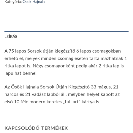
Kategória:
Ősök Hajnala
LEÍRÁS
A 75 lapos Sorsok útján kiegészítő 6 lapos csomagokban
érhető el, melyek minden csomag esetén tartalmazhatnak 1
ritka lapot is. Négy csomagonként pedig akár 2 ritka lap is
lapulhat benne!
Az Ősök Hajnala Sorsok Útján Kiegészítő 33 mágus, 21
harcos és 21 vadász lapból áll, melyben helyet kapott az
első 10 féle modern keretes „full art” kártya is.
KAPCSOLÓDÓ TERMÉKEK