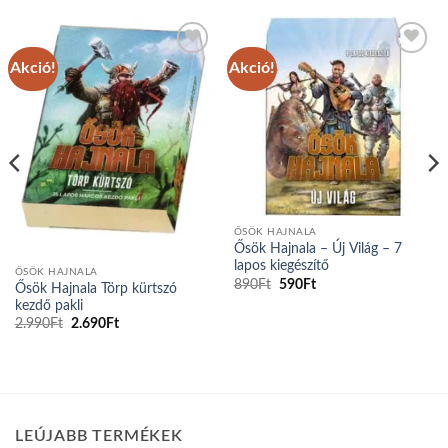
Akció!
Akció!
Add to
Add to
wishlist
wishlist
ŐSÖK HAJNALA
Ősök Hajnala – Új Világ – 7
lapos kiegészítő
ŐSÖK HAJNALA
Original
Current
890
Ft
590
Ft
Ősök Hajnala Törp kürtszó
price
price
kezdő pakli
was:
is:
890Ft.
590Ft.
Original
Current
2.990
Ft
2.690
Ft
price
price
was:
is:
2.990Ft.
2.690Ft.
LEÚJABB TERMÉKEK