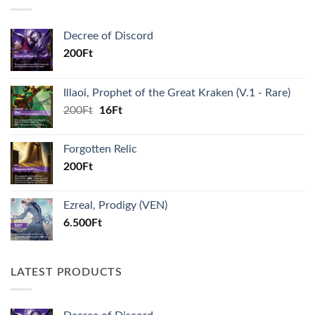
Decree of Discord
200
Ft
Illaoi, Prophet of the Great Kraken (V.1 - Rare)
Original
Current
200
Ft
16
Ft
price
price
was:
is:
Forgotten Relic
200Ft.
16Ft.
200
Ft
Ezreal, Prodigy (VEN)
6.500
Ft
LATEST PRODUCTS