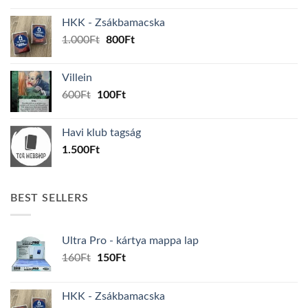
was:
is:
HKK - Zsákbamacska
160Ft.
150Ft.
Original
Current
1.000
Ft
800
Ft
price
price
was:
is:
Villein
1.000Ft.
800Ft.
Original
Current
600
Ft
100
Ft
price
price
was:
is:
Havi klub tagság
600Ft.
100Ft.
1.500
Ft
BEST SELLERS
Ultra Pro - kártya mappa lap
Original
Current
160
Ft
150
Ft
price
price
was:
is:
HKK - Zsákbamacska
160Ft.
150Ft.