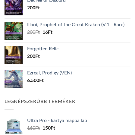
Decree of Discord
200
Ft
Illaoi, Prophet of the Great Kraken (V.1 - Rare)
Original
Current
200
Ft
16
Ft
price
price
was:
is:
Forgotten Relic
200Ft.
16Ft.
200
Ft
Ezreal, Prodigy (VEN)
6.500
Ft
LEGNÉPSZERŰBB TERMÉKEK
Ultra Pro - kártya mappa lap
Original
Current
160
Ft
150
Ft
price
price