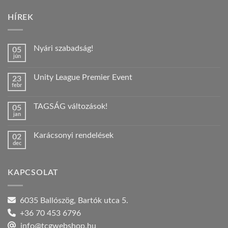
HÍREK
Nyári szabadság!
05
jún
Nincs
hozzászólás
a(z)
Unity League Premier Event
23
Nyári
febr
szabadság!
Nincs
bejegyzéshez
hozzászólás
a(z)
TAGSÁG változások!
05
Unity
jan
League
Nincs
Premier
hozzászólás
Event
a(z)
bejegyzéshez
Karácsonyi rendelések
02
TAGSÁG
dec
változások!
Nincs
bejegyzéshez
hozzászólás
a(z)
Karácsonyi
KAPCSOLAT
rendelések
bejegyzéshez
6035 Ballószög, Bartók utca 5.
+36 70 453 6796
info@tcgwebshop.hu