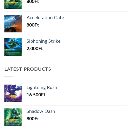
800
Ft
Acceleration Gate
800
Ft
Siphoning Strike
2.000
Ft
LATEST PRODUCTS
Lightning Rush
16.500
Ft
Shadow Dash
800
Ft