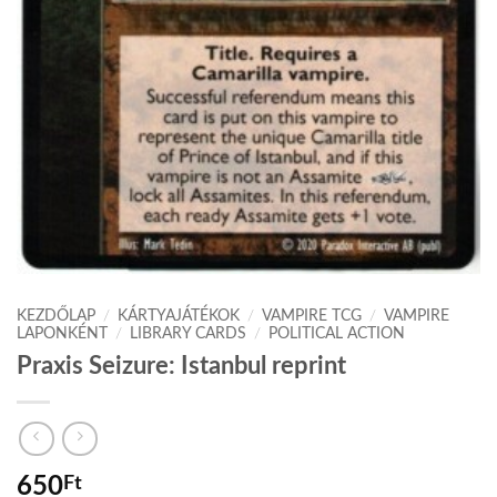
KEZDŐLAP
/
KÁRTYAJÁTÉKOK
/
VAMPIRE TCG
/
VAMPIRE
LAPONKÉNT
/
LIBRARY CARDS
/
POLITICAL ACTION
Praxis Seizure: Istanbul reprint
650
Ft