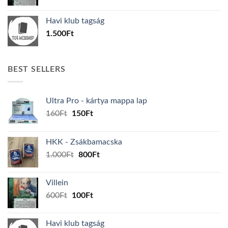
price
price
was:
is:
Havi klub tagság
600Ft.
100Ft.
1.500
Ft
BEST SELLERS
Ultra Pro - kártya mappa lap
Original
Current
160
Ft
150
Ft
price
price
was:
is:
HKK - Zsákbamacska
160Ft.
150Ft.
Original
Current
1.000
Ft
800
Ft
price
price
was:
is:
Villein
1.000Ft.
800Ft.
Original
Current
600
Ft
100
Ft
price
price
was:
is:
Havi klub tagság
600Ft.
100Ft.