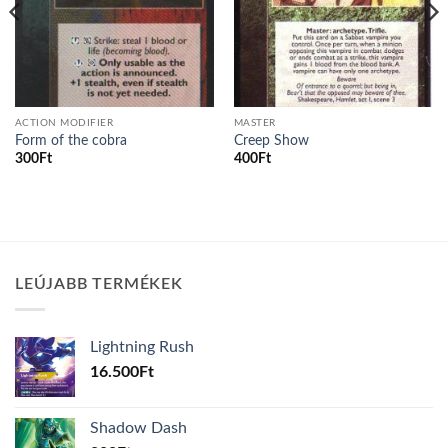
ACTION MODIFIER
MASTER
Form of the cobra
Creep Show
300
Ft
400
Ft
LEÚJABB TERMÉKEK
Lightning Rush
16.500
Ft
Shadow Dash