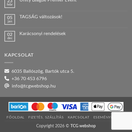
Unity League Premier Event
23
Nyári
febr
szabadság!
Nincs
bejegyzéshez
hozzászólás
a(z)
TAGSÁG változások!
05
Unity
jan
League
Nincs
Premier
hozzászólás
Event
a(z)
bejegyzéshez
Karácsonyi rendelések
02
TAGSÁG
dec
változások!
Nincs
bejegyzéshez
hozzászólás
a(z)
Karácsonyi
KAPCSOLAT
rendelések
bejegyzéshez
6035 Ballószög, Bartók utca 5.
+36 70 453 6796
info@tcgwebshop.hu
FŐOLDAL
FIZETÉS, SZÁLLÍTÁS
KAPCSOLAT
ESEMÉNYNAPTÁR
Copyright 2026 ©
TCG webshop