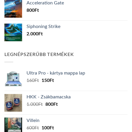
Acceleration Gate
800
Ft
Siphoning Strike
2.000
Ft
LEGNÉPSZERŰBB TERMÉKEK
Ultra Pro - kártya mappa lap
Original
Current
160
Ft
150
Ft
price
price
was:
is:
HKK - Zsákbamacska
160Ft.
150Ft.
Original
Current
1.000
Ft
800
Ft
price
price
was:
is:
Villein
1.000Ft.
800Ft.
Original
Current
600
Ft
100
Ft