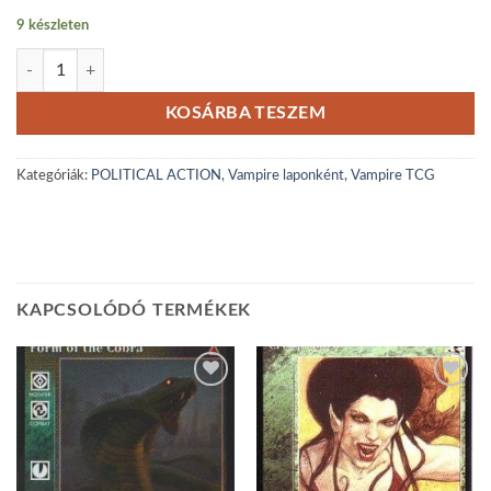
9 készleten
Praxis Seizure: Istanbul reprint mennyiség
KOSÁRBA TESZEM
Kategóriák:
POLITICAL ACTION
,
Vampire laponként
,
Vampire TCG
KAPCSOLÓDÓ TERMÉKEK
Add to
Add to
wishlist
wishlist