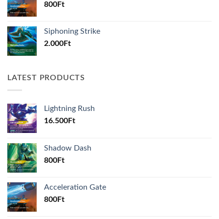
800
Ft
Siphoning Strike
2.000
Ft
LATEST PRODUCTS
Lightning Rush
16.500
Ft
Shadow Dash
800
Ft
Acceleration Gate
800
Ft