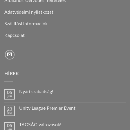
Általános szerződési feltételek
Adatvédelmi nyilatkozat
Szállítási információk
Kapcsolat
HÍREK
Nyári szabadság!
05
jún
Nincs
hozzászólás
a(z)
Unity League Premier Event
23
Nyári
febr
szabadság!
Nincs
bejegyzéshez
hozzászólás
a(z)
TAGSÁG változások!
05
Unity
jan
League