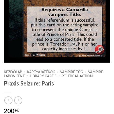
KEZDŐLAP
/
KÁRTYAJÁTÉKOK
/
VAMPIRE TCG
/
VAMPIRE
LAPONKÉNT
/
LIBRARY CARDS
/
POLITICAL ACTION
Praxis Seizure: Paris
200
Ft