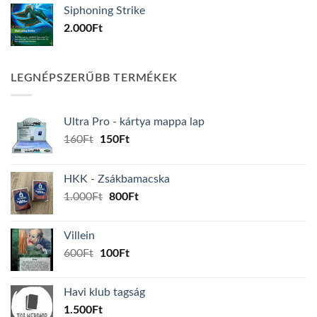
Siphoning Strike
2.000
Ft
LEGNÉPSZERŰBB TERMÉKEK
Ultra Pro - kártya mappa lap
Original
Current
160
Ft
150
Ft
price
price
was:
is:
HKK - Zsákbamacska
160Ft.
150Ft.
Original
Current
1.000
Ft
800
Ft
price
price
was:
is:
Villein
1.000Ft.
800Ft.
Original
Current
600
Ft
100
Ft
price
price
was:
is:
Havi klub tagság
600Ft.
100Ft.
1.500
Ft