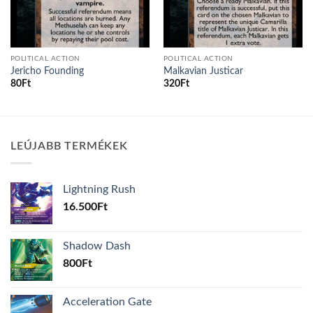
POLITICAL ACTION
POLITICAL ACTION
Jericho Founding
Malkavian Justicar
80
Ft
320
Ft
LEÚJABB TERMÉKEK
Lightning Rush
16.500
Ft
Shadow Dash
800
Ft
Acceleration Gate