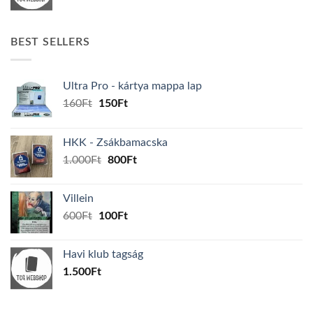
BEST SELLERS
Ultra Pro - kártya mappa lap
Original
Current
160
Ft
150
Ft
price
price
was:
is:
HKK - Zsákbamacska
160Ft.
150Ft.
Original
Current
1.000
Ft
800
Ft
price
price
was:
is:
Villein
1.000Ft.
800Ft.
Original
Current
600
Ft
100
Ft
price
price
was:
is:
Havi klub tagság
600Ft.
100Ft.
1.500
Ft