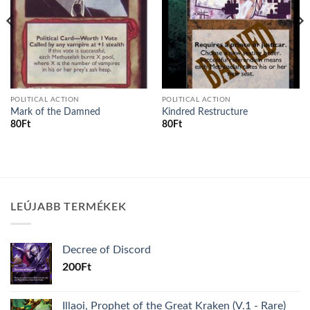
POLITICAL ACTION
POLITICAL ACTION
Mark of the Damned
Kindred Restructure
80
Ft
80
Ft
LEÚJABB TERMÉKEK
Decree of Discord
200
Ft
Illaoi, Prophet of the Great Kraken (V.1 - Rare)