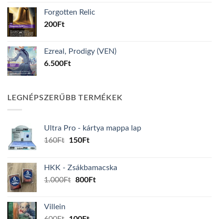
was:
is:
Forgotten Relic
200Ft.
16Ft.
200
Ft
Ezreal, Prodigy (VEN)
6.500
Ft
LEGNÉPSZERŰBB TERMÉKEK
Ultra Pro - kártya mappa lap
Original
Current
160
Ft
150
Ft
price
price
was:
is:
HKK - Zsákbamacska
160Ft.
150Ft.
Original
Current
1.000
Ft
800
Ft
price
price
was:
is:
Villein
1.000Ft.
800Ft.
Original
Current