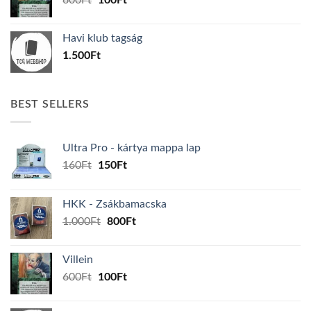
600
Ft
100
Ft
price
price
was:
is:
Havi klub tagság
600Ft.
100Ft.
1.500
Ft
BEST SELLERS
Ultra Pro - kártya mappa lap
Original
Current
160
Ft
150
Ft
price
price
was:
is:
HKK - Zsákbamacska
160Ft.
150Ft.
Original
Current
1.000
Ft
800
Ft
price
price
was:
is:
Villein
1.000Ft.
800Ft.
Original
Current
600
Ft
100
Ft
price
price
was:
is: