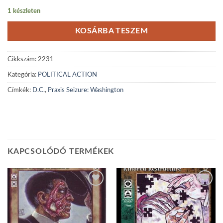
1 készleten
KOSÁRBA TESZEM
Cikkszám:
2231
Kategória:
POLITICAL ACTION
Címkék:
D.C.
,
Praxis Seizure: Washington
KAPCSOLÓDÓ TERMÉKEK
Add to
Add to
wishlist
wishlist