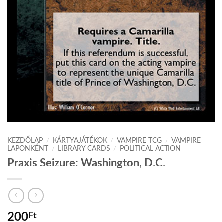
KEZDŐLAP
/
KÁRTYAJÁTÉKOK
/
VAMPIRE TCG
/
VAMPIRE
LAPONKÉNT
/
LIBRARY CARDS
/
POLITICAL ACTION
Praxis Seizure: Washington, D.C.
200
Ft