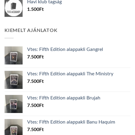
Havi klub tagság
600Ft.
100Ft.
1.500
Ft
KIEMELT AJÁNLATOK
Vtes: Fifth Edition alappakli Gangrel
7.500
Ft
Vtes: Fifth Edition alappakli The Ministry
7.500
Ft
Vtes: Fifth Edition alappakli Brujah
7.500
Ft
Vtes: Fifth Edition alappakli Banu Haquim
7.500
Ft