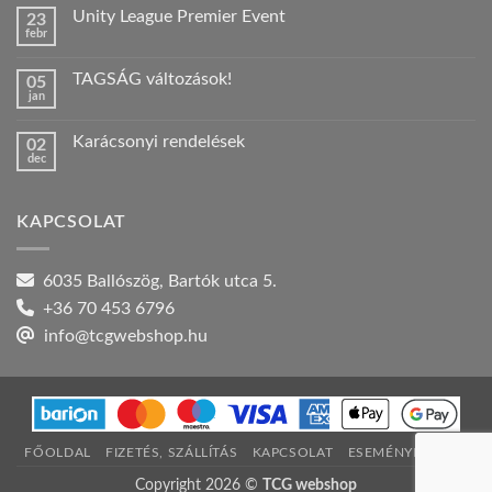
a(z)
Unity League Premier Event
23
Nyári
febr
szabadság!
Nincs
bejegyzéshez
hozzászólás
a(z)
TAGSÁG változások!
05
Unity
jan
League
Nincs
Premier
hozzászólás
Event
a(z)
bejegyzéshez
Karácsonyi rendelések
02
TAGSÁG
dec
változások!
Nincs
bejegyzéshez
hozzászólás
a(z)
Karácsonyi
KAPCSOLAT
rendelések
bejegyzéshez
6035 Ballószög, Bartók utca 5.
+36 70 453 6796
info@tcgwebshop.hu
FŐOLDAL
FIZETÉS, SZÁLLÍTÁS
KAPCSOLAT
ESEMÉNYNAPTÁR
Copyright 2026 ©
TCG webshop