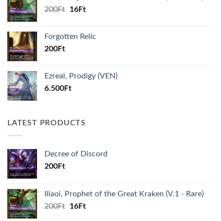
Original
Current
200
Ft
16
Ft
price
price
was:
is:
Forgotten Relic
200Ft.
16Ft.
200
Ft
Ezreal, Prodigy (VEN)
6.500
Ft
LATEST PRODUCTS
Decree of Discord
200
Ft
Illaoi, Prophet of the Great Kraken (V.1 - Rare)
Original
Current
200
Ft
16
Ft
price
price