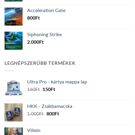
Acceleration Gate
800
Ft
Siphoning Strike
2.000
Ft
LEGNÉPSZERŰBB TERMÉKEK
Ultra Pro - kártya mappa lap
Original
Current
160
Ft
150
Ft
price
price
was:
is:
HKK - Zsákbamacska
160Ft.
150Ft.
Original
Current
1.000
Ft
800
Ft
price
price
was:
is:
Villein
1.000Ft.
800Ft.