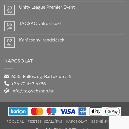
hozzászólás
a(z)
Unity League Premier Event
23
Nyári
febr
szabadság!
Nincs
bejegyzéshez
hozzászólás
a(z)
TAGSÁG változások!
05
Unity
jan
League
Nincs
Premier
hozzászólás
Event
a(z)
bejegyzéshez
Karácsonyi rendelések
02
TAGSÁG
dec
változások!
Nincs
bejegyzéshez
hozzászólás
a(z)
Karácsonyi
KAPCSOLAT
rendelések
bejegyzéshez
6035 Ballószög, Bartók utca 5.
+36 70 453 6796
info@tcgwebshop.hu
FŐOLDAL
FIZETÉS, SZÁLLÍTÁS
KAPCSOLAT
ESEMÉNYNAPTÁR