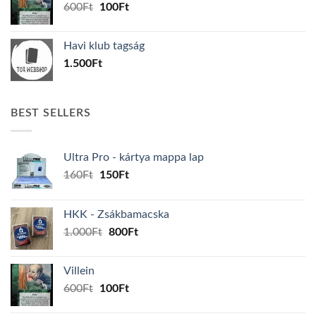
Original
Current
600
Ft
100
Ft
price
price
was:
is:
Havi klub tagság
600Ft.
100Ft.
1.500
Ft
BEST SELLERS
Ultra Pro - kártya mappa lap
Original
Current
160
Ft
150
Ft
price
price
was:
is:
HKK - Zsákbamacska
160Ft.
150Ft.
Original
Current
1.000
Ft
800
Ft
price
price
was:
is:
Villein
1.000Ft.
800Ft.
Original
Current
600
Ft
100
Ft
price
price