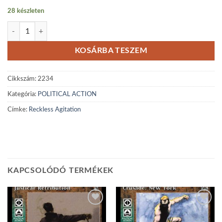
28 készleten
Reckless Agitation mennyiség
KOSÁRBA TESZEM
Cikkszám:
2234
Kategória:
POLITICAL ACTION
Címke:
Reckless Agitation
KAPCSOLÓDÓ TERMÉKEK
Add to
Add to
wishlist
wishlist