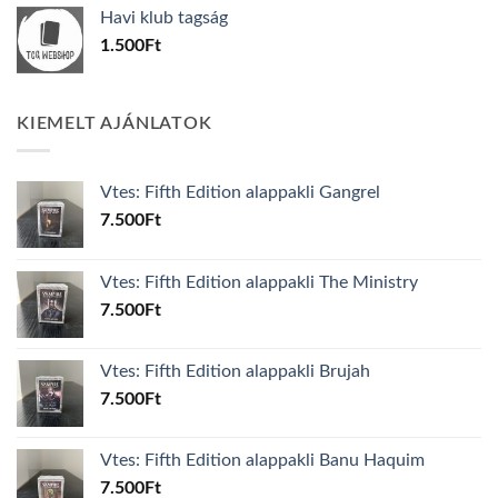
was:
is:
Havi klub tagság
600Ft.
100Ft.
1.500
Ft
KIEMELT AJÁNLATOK
Vtes: Fifth Edition alappakli Gangrel
7.500
Ft
Vtes: Fifth Edition alappakli The Ministry
7.500
Ft
Vtes: Fifth Edition alappakli Brujah
7.500
Ft
Vtes: Fifth Edition alappakli Banu Haquim
7.500
Ft