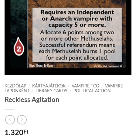
KEZDŐLAP
/
KÁRTYAJÁTÉKOK
/
VAMPIRE TCG
/
VAMPIRE
LAPONKÉNT
/
LIBRARY CARDS
/
POLITICAL ACTION
Reckless Agitation
1.320
Ft