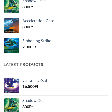
Shadow Dash
800
Ft
Acceleration Gate
800
Ft
Siphoning Strike
2.000
Ft
LATEST PRODUCTS
Lightning Rush
16.500
Ft
Shadow Dash
800
Ft