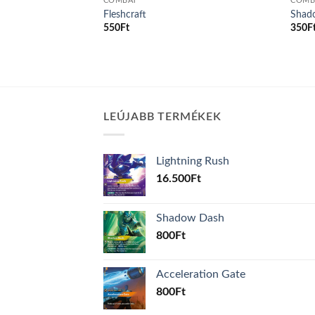
COMBAT
COMB
m
Fleshcraft
Shado
550
Ft
350
F
LEÚJABB TERMÉKEK
Lightning Rush
16.500
Ft
Shadow Dash
800
Ft
Acceleration Gate
800
Ft