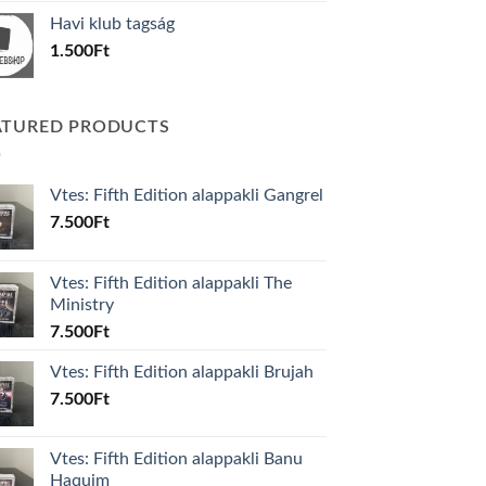
was:
is:
Havi klub tagság
600Ft.
100Ft.
1.500
Ft
ATURED PRODUCTS
Vtes: Fifth Edition alappakli Gangrel
7.500
Ft
Vtes: Fifth Edition alappakli The
Ministry
7.500
Ft
Vtes: Fifth Edition alappakli Brujah
7.500
Ft
Vtes: Fifth Edition alappakli Banu
Haquim