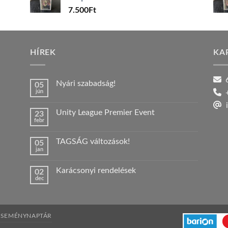
7.500
Ft
HÍREK
KA
6
Nyári szabadság!
05
jún
+
Nincs
hozzászólás
i
a(z)
Unity League Premier Event
23
Nyári
febr
szabadság!
Nincs
bejegyzéshez
hozzászólás
a(z)
TAGSÁG változások!
05
Unity
jan
League
Nincs
Premier
hozzászólás
Event
a(z)
bejegyzéshez
Karácsonyi rendelések
02
TAGSÁG
dec
változások!
Nincs
bejegyzéshez
hozzászólás
a(z)
Karácsonyi
rendelések
bejegyzéshez
ESEMÉNYNAPTÁR