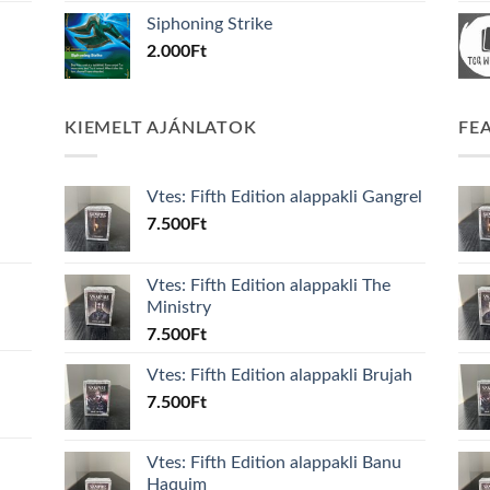
Siphoning Strike
2.000
Ft
KIEMELT AJÁNLATOK
FE
Vtes: Fifth Edition alappakli Gangrel
7.500
Ft
Vtes: Fifth Edition alappakli The
Ministry
7.500
Ft
Vtes: Fifth Edition alappakli Brujah
7.500
Ft
Vtes: Fifth Edition alappakli Banu
Haquim