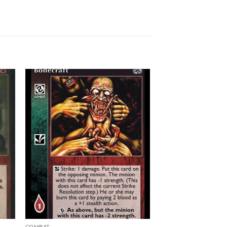
 to
Add to
list
wishlist