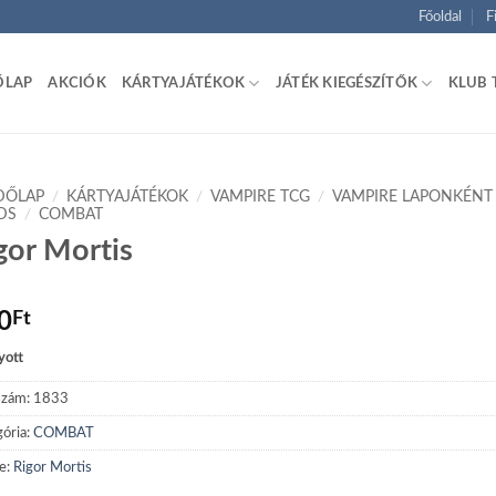
Főoldal
F
ŐLAP
AKCIÓK
KÁRTYAJÁTÉKOK
JÁTÉK KIEGÉSZÍTŐK
KLUB 
DŐLAP
/
KÁRTYAJÁTÉKOK
/
VAMPIRE TCG
/
VAMPIRE LAPONKÉNT
DS
/
COMBAT
gor Mortis
0
Ft
yott
szám:
1833
ória:
COMBAT
e:
Rigor Mortis