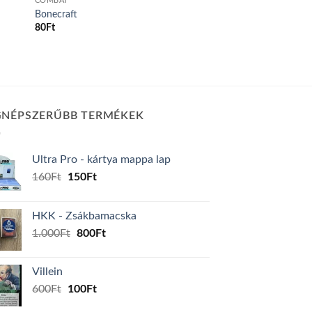
COMBAT
Bonecraft
80
Ft
GNÉPSZERŰBB TERMÉKEK
Ultra Pro - kártya mappa lap
Original
Current
160
Ft
150
Ft
price
price
was:
is:
HKK - Zsákbamacska
160Ft.
150Ft.
Original
Current
1.000
Ft
800
Ft
price
price
was:
is:
Villein
1.000Ft.
800Ft.
Original
Current
600
Ft
100
Ft
price
price