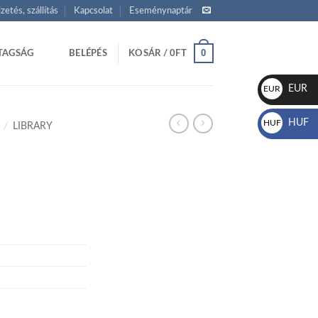
izetés, szállítás
Kapcsolat
Eseménynaptár
0
TAGSÁG
BELÉPÉS
KOSÁR /
0
FT
EUR
EUR
€
HUF
HUF
/
LIBRARY
Ft