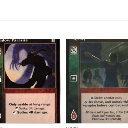
Add to
Add
wishlist
wish