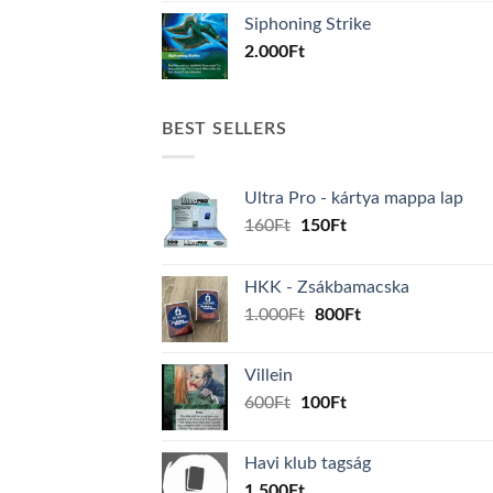
Siphoning Strike
2.000
Ft
BEST SELLERS
Ultra Pro - kártya mappa lap
Original
Current
160
Ft
150
Ft
price
price
was:
is:
HKK - Zsákbamacska
160Ft.
150Ft.
Original
Current
1.000
Ft
800
Ft
price
price
was:
is:
Villein
1.000Ft.
800Ft.
Original
Current
600
Ft
100
Ft
price
price
was:
is:
Havi klub tagság
600Ft.
100Ft.
1.500
Ft