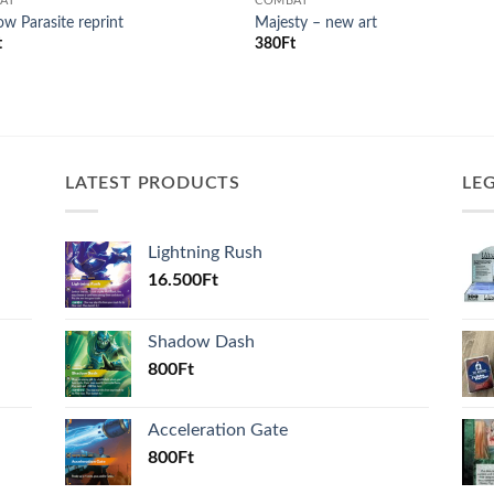
AT
COMBAT
w Parasite reprint
Majesty – new art
t
380
Ft
LATEST PRODUCTS
LE
Lightning Rush
16.500
Ft
Shadow Dash
800
Ft
Acceleration Gate
800
Ft