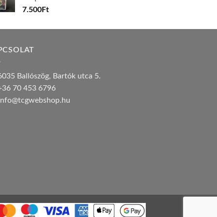
7.500
Ft
PCSOLAT
035 Ballószög, Bartók utca 5.
36 70 453 6796
nfo@tcgwebshop.hu