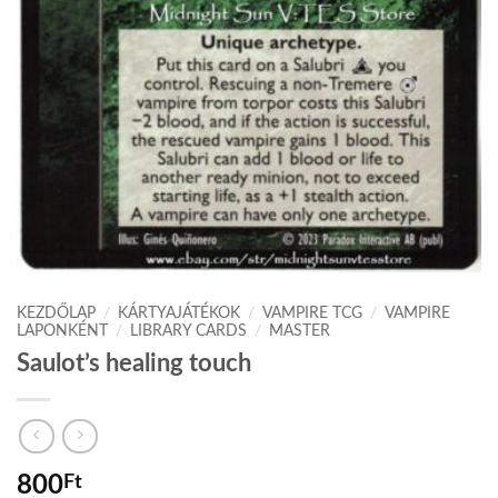
KEZDŐLAP
/
KÁRTYAJÁTÉKOK
/
VAMPIRE TCG
/
VAMPIRE
LAPONKÉNT
/
LIBRARY CARDS
/
MASTER
Saulot’s healing touch
800
Ft