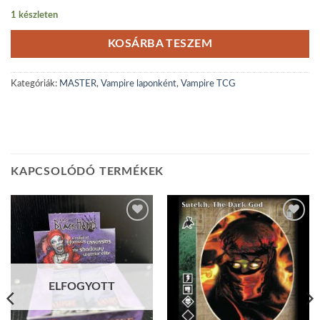
1 készleten
KOSÁRBA TESZEM
Kategóriák:
MASTER
,
Vampire laponként
,
Vampire TCG
KAPCSOLÓDÓ TERMÉKEK
Add to
Add to
wishlist
wishlist
ELFOGYOTT