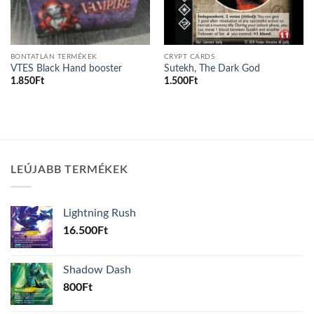
BONTATLAN TERMÉKEK
CRYPT CARDS
VTES Black Hand booster
Sutekh, The Dark God
1.850
Ft
1.500
Ft
LEÚJABB TERMÉKEK
Lightning Rush
16.500
Ft
Shadow Dash
800
Ft