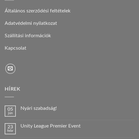
Általános szerződési feltételek
Adatvédelmi nyilatkozat
Szállítási információk
Kapcsolat
HÍREK
Nyári szabadság!
05
jún
Nincs
hozzászólás
a(z)
Unity League Premier Event
23
Nyári
febr
szabadság!
Nincs
bejegyzéshez
hozzászólás