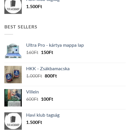
600Ft.
100Ft.
1.500
Ft
BEST SELLERS
Ultra Pro - kártya mappa lap
Original
Current
160
Ft
150
Ft
price
price
was:
is:
HKK - Zsákbamacska
160Ft.
150Ft.
Original
Current
1.000
Ft
800
Ft
price
price
was:
is:
Villein
1.000Ft.
800Ft.
Original
Current
600
Ft
100
Ft
price
price
was:
is:
Havi klub tagság
600Ft.
100Ft.
1.500
Ft