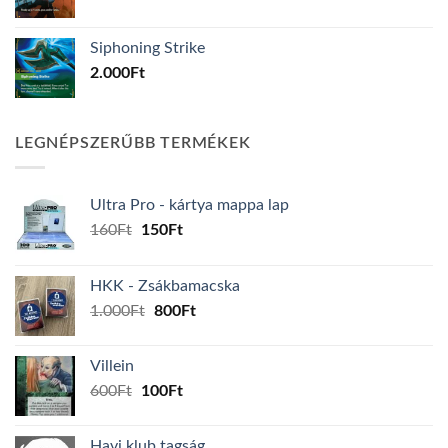
Siphoning Strike
2.000
Ft
LEGNÉPSZERŰBB TERMÉKEK
Ultra Pro - kártya mappa lap
Original
Current
160
Ft
150
Ft
price
price
was:
is:
HKK - Zsákbamacska
160Ft.
150Ft.
Original
Current
1.000
Ft
800
Ft
price
price
was:
is:
Villein
1.000Ft.
800Ft.
Original
Current
600
Ft
100
Ft
price
price
was:
is:
Havi klub tagság