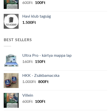
Original
Current
600
Ft
100
Ft
price
price
was:
is:
Havi klub tagság
600Ft.
100Ft.
1.500
Ft
BEST SELLERS
Ultra Pro - kártya mappa lap
Original
Current
160
Ft
150
Ft
price
price
was:
is:
HKK - Zsákbamacska
160Ft.
150Ft.
Original
Current
1.000
Ft
800
Ft
price
price
was:
is:
Villein
1.000Ft.
800Ft.
Original
Current
600
Ft
100
Ft
price
price