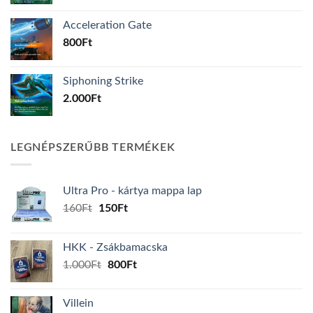
Acceleration Gate
800
Ft
Siphoning Strike
2.000
Ft
LEGNÉPSZERŰBB TERMÉKEK
Ultra Pro - kártya mappa lap
Original
Current
160
Ft
150
Ft
price
price
was:
is:
HKK - Zsákbamacska
160Ft.
150Ft.
Original
Current
1.000
Ft
800
Ft
price
price
was:
is:
Villein
1.000Ft.
800Ft.