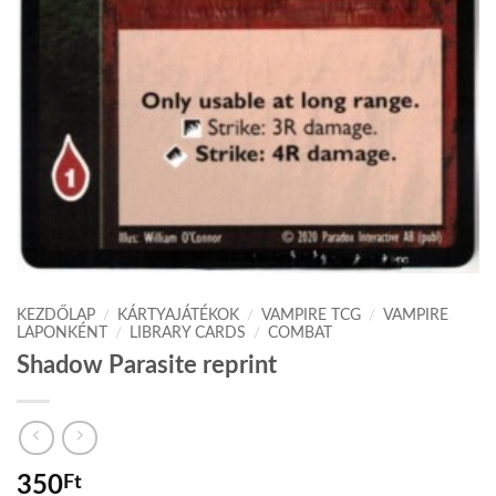
KEZDŐLAP
/
KÁRTYAJÁTÉKOK
/
VAMPIRE TCG
/
VAMPIRE
LAPONKÉNT
/
LIBRARY CARDS
/
COMBAT
Shadow Parasite reprint
350
Ft