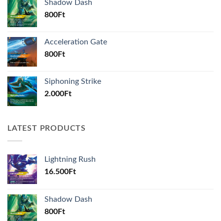
Shadow Dash
800
Ft
Acceleration Gate
800
Ft
Siphoning Strike
2.000
Ft
LATEST PRODUCTS
Lightning Rush
16.500
Ft
Shadow Dash
800
Ft