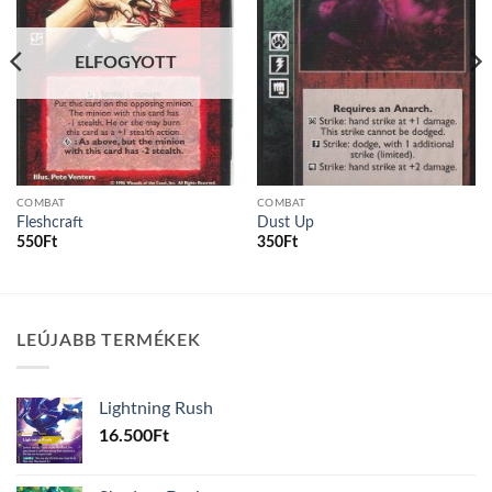
ELFOGYOTT
COMBAT
COMBAT
Fleshcraft
Dust Up
550
Ft
350
Ft
LEÚJABB TERMÉKEK
Lightning Rush
16.500
Ft