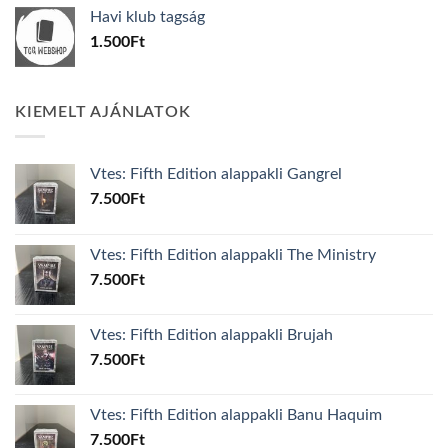
was:
is:
Havi klub tagság
600Ft.
100Ft.
1.500
Ft
KIEMELT AJÁNLATOK
Vtes: Fifth Edition alappakli Gangrel
7.500
Ft
Vtes: Fifth Edition alappakli The Ministry
7.500
Ft
Vtes: Fifth Edition alappakli Brujah
7.500
Ft
Vtes: Fifth Edition alappakli Banu Haquim
7.500
Ft