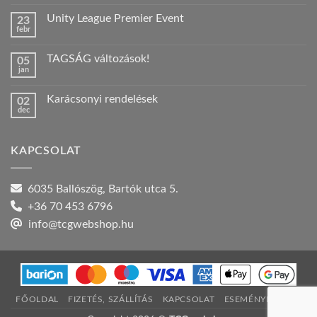
hozzászólás
a(z)
Unity League Premier Event
23
Nyári
febr
szabadság!
Nincs
bejegyzéshez
hozzászólás
a(z)
TAGSÁG változások!
05
Unity
jan
League
Nincs
Premier
hozzászólás
Event
a(z)
bejegyzéshez
Karácsonyi rendelések
02
TAGSÁG
dec
változások!
Nincs
bejegyzéshez
hozzászólás
a(z)
Karácsonyi
KAPCSOLAT
rendelések
bejegyzéshez
6035 Ballószög, Bartók utca 5.
+36 70 453 6796
info@tcgwebshop.hu
FŐOLDAL
FIZETÉS, SZÁLLÍTÁS
KAPCSOLAT
ESEMÉNYNAPTÁR