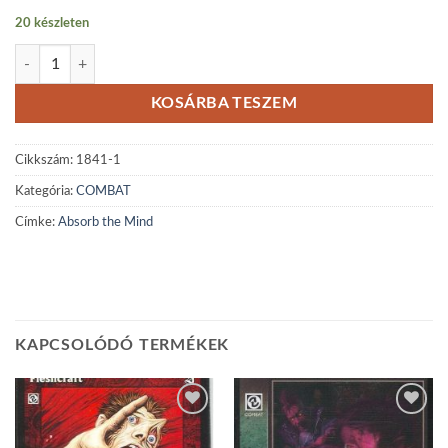
20 készleten
Shadow Parasite reprint mennyiség
KOSÁRBA TESZEM
Cikkszám:
1841-1
Kategória:
COMBAT
Címke:
Absorb the Mind
KAPCSOLÓDÓ TERMÉKEK
Add to
Add to
wishlist
wishlist