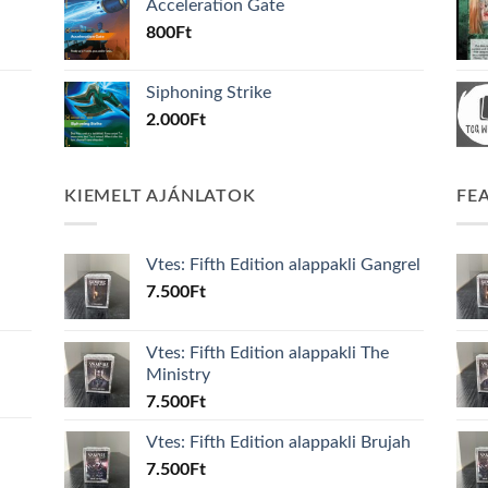
Acceleration Gate
800
Ft
Siphoning Strike
2.000
Ft
KIEMELT AJÁNLATOK
FE
Vtes: Fifth Edition alappakli Gangrel
7.500
Ft
Vtes: Fifth Edition alappakli The
Ministry
7.500
Ft
Vtes: Fifth Edition alappakli Brujah
7.500
Ft