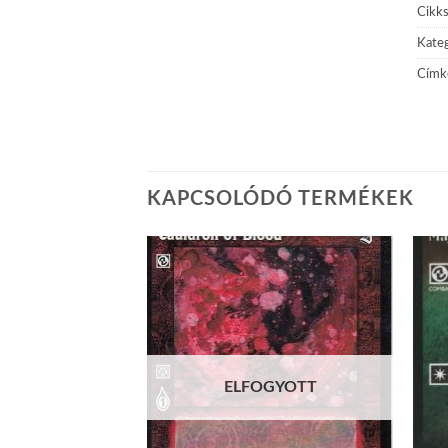
Cikk
Kateg
Címk
KAPCSOLÓDÓ TERMÉKEK
Add to
Add to
wishlist
wishlist
GYOTT
ELFOGYOTT