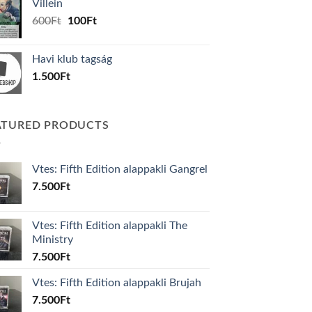
Villein
1.000Ft.
800Ft.
Original
Current
600
Ft
100
Ft
price
price
was:
is:
Havi klub tagság
600Ft.
100Ft.
1.500
Ft
ATURED PRODUCTS
Vtes: Fifth Edition alappakli Gangrel
7.500
Ft
Vtes: Fifth Edition alappakli The
Ministry
7.500
Ft
Vtes: Fifth Edition alappakli Brujah
7.500
Ft