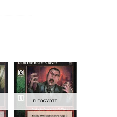
 to
Add to
list
wishlist
ELFOGYOTT