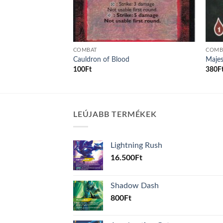
COMBAT
COMB
Cauldron of Blood
Majes
100
Ft
380
F
LEÚJABB TERMÉKEK
Lightning Rush
16.500
Ft
Shadow Dash
800
Ft