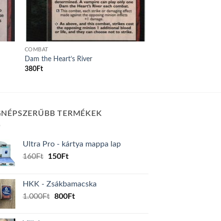
COMBAT
Dam the Heart’s River
380
Ft
GNÉPSZERŰBB TERMÉKEK
Ultra Pro - kártya mappa lap
Original
Current
160
Ft
150
Ft
price
price
was:
is:
HKK - Zsákbamacska
160Ft.
150Ft.
Original
Current
1.000
Ft
800
Ft
price
price
was:
is: