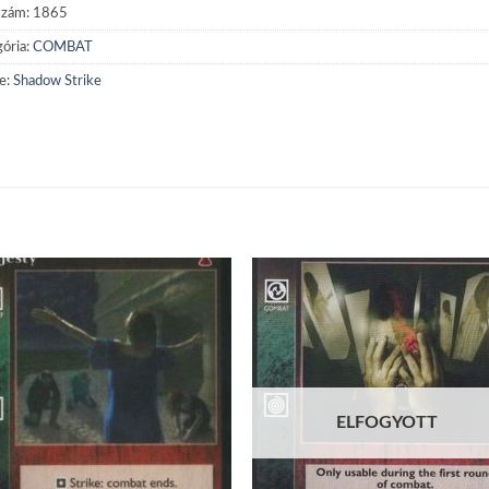
szám:
1865
ória:
COMBAT
e:
Shadow Strike
Add to
Add
wishlist
wish
ELFOGYOTT