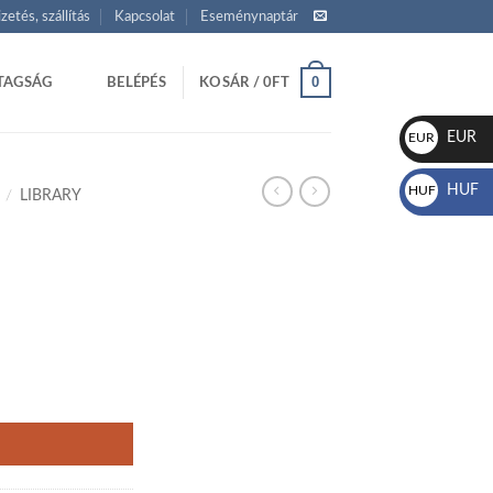
izetés, szállítás
Kapcsolat
Eseménynaptár
0
TAGSÁG
BELÉPÉS
KOSÁR /
0
FT
EUR
EUR
€
HUF
HUF
/
LIBRARY
Ft