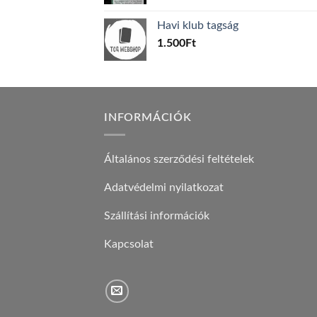
price
price
was:
is:
Havi klub tagság
600Ft.
100Ft.
1.500
Ft
INFORMÁCIÓK
Általános szerződési feltételek
Adatvédelmi nyilatkozat
Szállítási információk
Kapcsolat