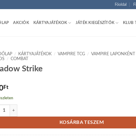
Főoldal
F
ŐLAP
AKCIÓK
KÁRTYAJÁTÉKOK
JÁTÉK KIEGÉSZÍTŐK
KLUB 
DŐLAP
/
KÁRTYAJÁTÉKOK
/
VAMPIRE TCG
/
VAMPIRE LAPONKÉNT
DS
/
COMBAT
adow Strike
0
Ft
szleten
ow Strike mennyiség
KOSÁRBA TESZEM