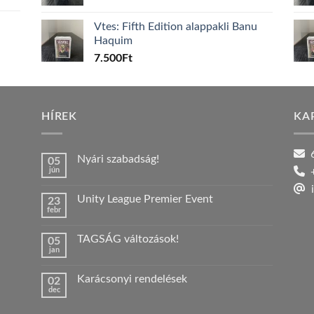
Vtes: Fifth Edition alappakli Banu
Haquim
7.500
Ft
HÍREK
KA
6
Nyári szabadság!
05
jún
+
Nincs
hozzászólás
i
a(z)
Unity League Premier Event
23
Nyári
febr
szabadság!
Nincs
bejegyzéshez
hozzászólás
a(z)
TAGSÁG változások!
05
Unity
jan
League
Nincs
Premier
hozzászólás
Event
a(z)
bejegyzéshez
Karácsonyi rendelések
02
TAGSÁG
dec
változások!
Nincs
bejegyzéshez
hozzászólás
a(z)