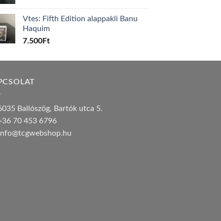
Vtes: Fifth Edition alappakli Banu
Haquim
7.500
Ft
PCSOLAT
035 Ballószög, Bartók utca 5.
36 70 453 6796
nfo@tcgwebshop.hu