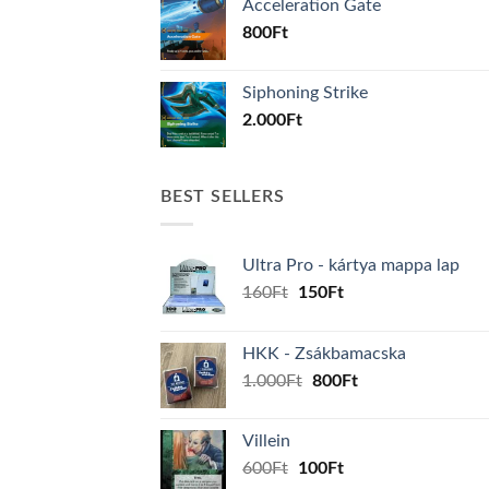
Acceleration Gate
800
Ft
Siphoning Strike
2.000
Ft
BEST SELLERS
Ultra Pro - kártya mappa lap
Original
Current
160
Ft
150
Ft
price
price
was:
is:
HKK - Zsákbamacska
160Ft.
150Ft.
Original
Current
1.000
Ft
800
Ft
price
price
was:
is:
Villein
1.000Ft.
800Ft.
Original
Current
600
Ft
100
Ft