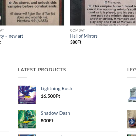
AT
COMBAT
ty – new art
Hall of Mirrors
t
380
Ft
LATEST PRODUCTS
LE
Lightning Rush
16.500
Ft
Shadow Dash
800
Ft