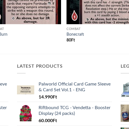
AT
COMBAT
Burn
Bonecraft
80
Ft
LATEST PRODUCTS
LE
eeve
Palworld Official Card Game Sleeve
& Card Set Vol.1 - ENG
14.990
Ft
ster
Riftbound TCG - Vendetta - Booster
Display (24 packs)
60.000
Ft