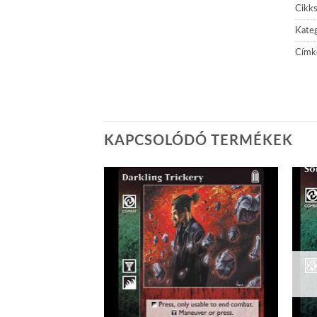
Cikk
Kateg
Címk
KAPCSOLÓDÓ TERMÉKEK
Add to
Add to
wishlist
wishlist