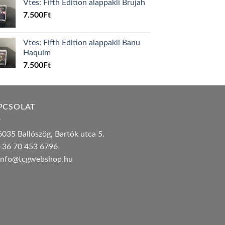
Vtes: Fifth Edition alappakli Brujah
7.500
Ft
Vtes: Fifth Edition alappakli Banu
Haquim
7.500
Ft
PCSOLAT
035 Ballószög, Bartók utca 5.
36 70 453 6796
nfo@tcgwebshop.hu