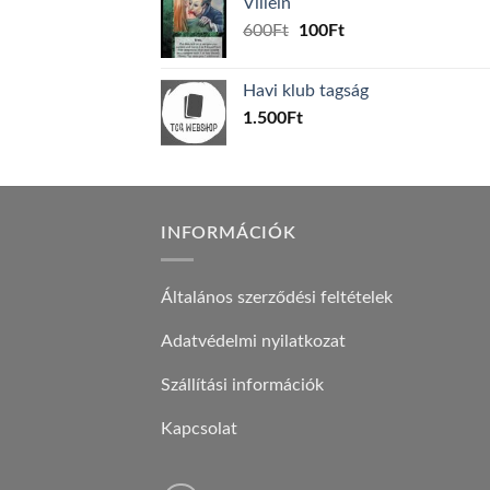
Villein
1.000Ft.
800Ft.
Original
Current
600
Ft
100
Ft
price
price
was:
is:
Havi klub tagság
600Ft.
100Ft.
1.500
Ft
INFORMÁCIÓK
Általános szerződési feltételek
Adatvédelmi nyilatkozat
Szállítási információk
Kapcsolat