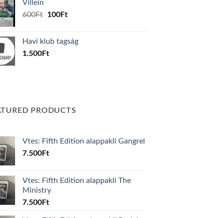
Villein
1.000Ft.
800Ft.
Original
Current
600
Ft
100
Ft
price
price
was:
is:
Havi klub tagság
600Ft.
100Ft.
1.500
Ft
ATURED PRODUCTS
Vtes: Fifth Edition alappakli Gangrel
7.500
Ft
Vtes: Fifth Edition alappakli The
Ministry
7.500
Ft