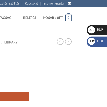
izetés, szállítás
Kapcsolat
Eseménynaptár
0
TAGSÁG
BELÉPÉS
KOSÁR /
0
FT
EUR
EUR
€
HUF
HUF
/
LIBRARY
Ft