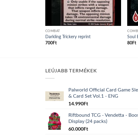
COMBAT
COMB
Darkling Trickery reprint
Soul 
700
Ft
80
Ft
LEÚJABB TERMÉKEK
Palworld Official Card Game Sl
& Card Set Vol.1 - ENG
14.990
Ft
Riftbound TCG - Vendetta - Boo
Display (24 packs)
60.000
Ft