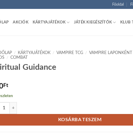
Főoldal
F
ŐLAP
AKCIÓK
KÁRTYAJÁTÉKOK
JÁTÉK KIEGÉSZÍTŐK
KLUB 
DŐLAP
/
KÁRTYAJÁTÉKOK
/
VAMPIRE TCG
/
VAMPIRE LAPONKÉNT
DS
/
COMBAT
iritual Guidance
0
Ft
szleten
itual Guidance mennyiség
KOSÁRBA TESZEM