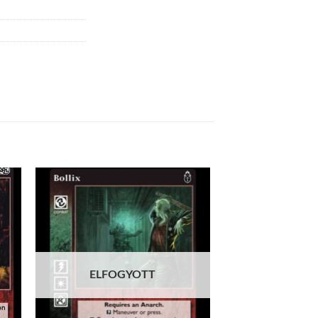
 to
Add to
list
wishlist
ELFOGYOTT