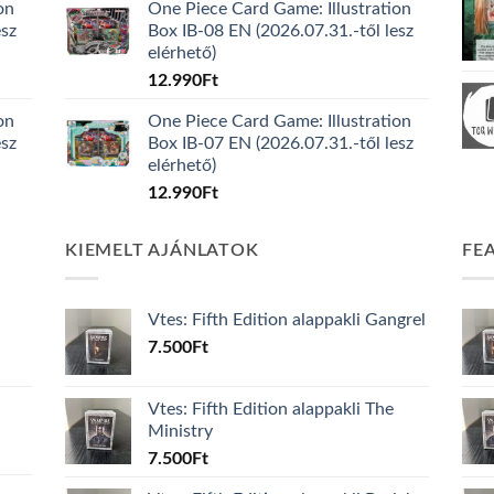
on
One Piece Card Game: Illustration
esz
Box IB-08 EN (2026.07.31.-től lesz
elérhető)
12.990
Ft
on
One Piece Card Game: Illustration
esz
Box IB-07 EN (2026.07.31.-től lesz
elérhető)
12.990
Ft
KIEMELT AJÁNLATOK
FE
Vtes: Fifth Edition alappakli Gangrel
7.500
Ft
Vtes: Fifth Edition alappakli The
Ministry
7.500
Ft