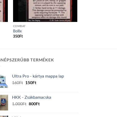
COMBAT
Bollix
350
Ft
GNÉPSZERŰBB TERMÉKEK
Ultra Pro - kártya mappa lap
Original
Current
160
Ft
150
Ft
price
price
was:
is:
HKK - Zsákbamacska
160Ft.
150Ft.
Original
Current
1.000
Ft
800
Ft
price
price
was:
is: