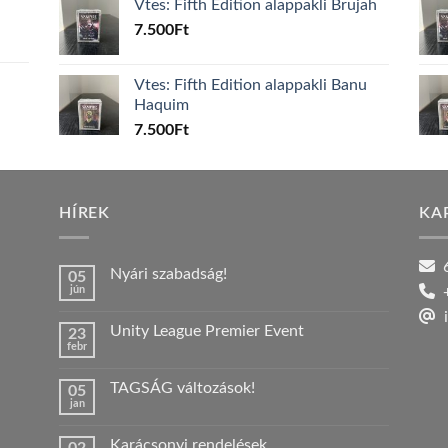
Vtes: Fifth Edition alappakli Brujah
7.500
Ft
Vtes: Fifth Edition alappakli Banu
Haquim
7.500
Ft
HÍREK
KA
6
Nyári szabadság!
05
jún
+
Nincs
hozzászólás
i
a(z)
Unity League Premier Event
23
Nyári
febr
szabadság!
Nincs
bejegyzéshez
hozzászólás
a(z)
TAGSÁG változások!
05
Unity
jan
League
Nincs
Premier
hozzászólás
Event
a(z)
bejegyzéshez
Karácsonyi rendelések
TAGSÁG