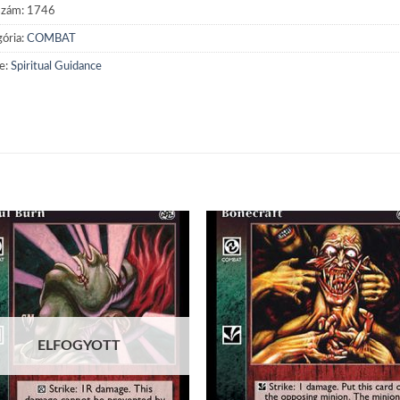
szám:
1746
ória:
COMBAT
e:
Spiritual Guidance
Add to
Add
wishlist
wish
ELFOGYOTT