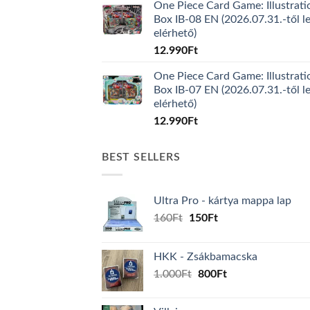
One Piece Card Game: Illustrati
Box IB-08 EN (2026.07.31.-től l
elérhető)
12.990
Ft
One Piece Card Game: Illustrati
Box IB-07 EN (2026.07.31.-től l
elérhető)
12.990
Ft
BEST SELLERS
Ultra Pro - kártya mappa lap
Original
Current
160
Ft
150
Ft
price
price
was:
is:
HKK - Zsákbamacska
160Ft.
150Ft.
Original
Current
1.000
Ft
800
Ft
price
price
was:
is: