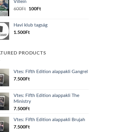
Villein
1.000Ft.
800Ft.
Original
Current
600
Ft
100
Ft
price
price
was:
is:
Havi klub tagság
600Ft.
100Ft.
1.500
Ft
ATURED PRODUCTS
Vtes: Fifth Edition alappakli Gangrel
7.500
Ft
Vtes: Fifth Edition alappakli The
Ministry
7.500
Ft
Vtes: Fifth Edition alappakli Brujah
7.500
Ft