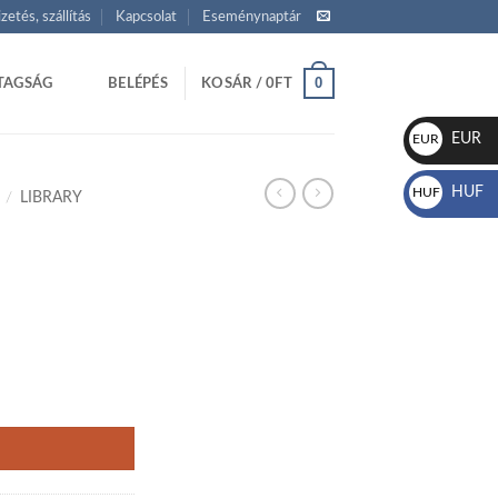
izetés, szállítás
Kapcsolat
Eseménynaptár
0
TAGSÁG
BELÉPÉS
KOSÁR /
0
FT
EUR
EUR
€
HUF
HUF
/
LIBRARY
Ft