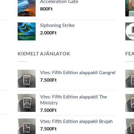
Acceleration Gate
800
Ft
Siphoning Strike
2.000
Ft
KIEMELT AJÁNLATOK
FE
Vtes: Fifth Edition alappakli Gangrel
7.500
Ft
Vtes: Fifth Edition alappakli The
Ministry
7.500
Ft
Vtes: Fifth Edition alappakli Brujah
7.500
Ft