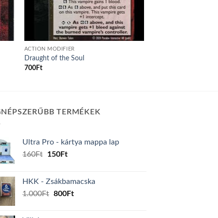
ACTION MODIFIER
Draught of the Soul
700
Ft
GNÉPSZERŰBB TERMÉKEK
Ultra Pro - kártya mappa lap
Original
Current
160
Ft
150
Ft
price
price
was:
is:
HKK - Zsákbamacska
160Ft.
150Ft.
Original
Current
1.000
Ft
800
Ft
price
price
was:
is: