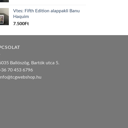
Vtes: Fifth Edition alappakli Banu
Haquim
7.500
Ft
PCSOLAT
035 Ballószög, Bartók utca 5.
36 70 453 6796
nfo@tcgwebshop.hu