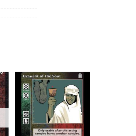
 to
Add to
list
wishlist