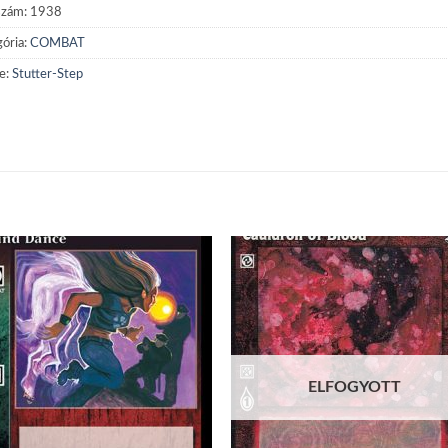
szám:
1938
ória:
COMBAT
e:
Stutter-Step
Add to
Add
wishlist
wish
ELFOGYOTT