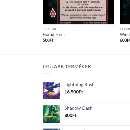
COMBAT
COMB
Mind
Horrid Form
Wind
500
Ft
600
F
LEÚJABB TERMÉKEK
Lightning Rush
16.500
Ft
Shadow Dash
800
Ft