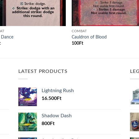
AT
COMBAT
 Dance
Cauldron of Blood
t
100
Ft
LATEST PRODUCTS
LE
Lightning Rush
16.500
Ft
Shadow Dash
800
Ft