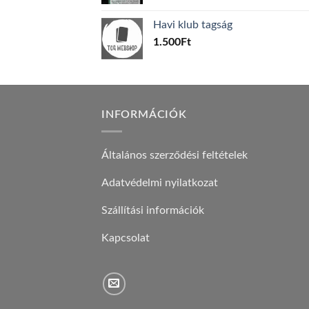
price
price
was:
is:
Havi klub tagság
600Ft.
100Ft.
1.500
Ft
INFORMÁCIÓK
Általános szerződési feltételek
Adatvédelmi nyilatkozat
Szállítási információk
Kapcsolat