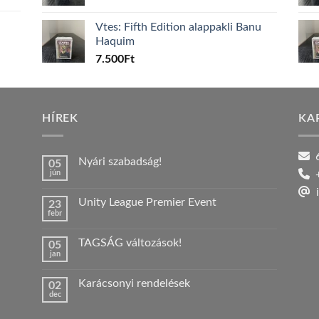
Vtes: Fifth Edition alappakli Banu
Haquim
7.500
Ft
HÍREK
KA
6
Nyári szabadság!
05
jún
+
Nincs
hozzászólás
i
a(z)
Unity League Premier Event
23
Nyári
febr
szabadság!
Nincs
bejegyzéshez
hozzászólás
a(z)
TAGSÁG változások!
05
Unity
jan
League
Nincs
Premier
hozzászólás
Event
a(z)
bejegyzéshez
Karácsonyi rendelések
02
TAGSÁG
dec
változások!
Nincs
bejegyzéshez
hozzászólás
a(z)