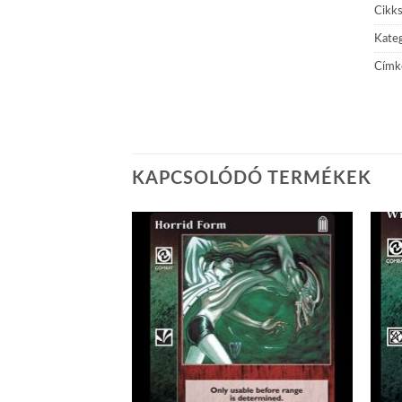
Cikk
Kateg
Címk
KAPCSOLÓDÓ TERMÉKEK
Add to
Add to
wishlist
wishlist
GYOTT