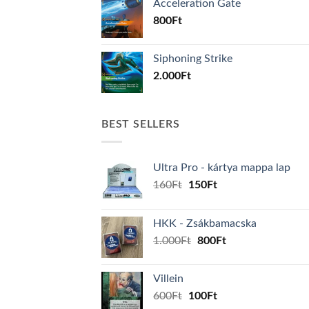
Acceleration Gate
800
Ft
Siphoning Strike
2.000
Ft
BEST SELLERS
Ultra Pro - kártya mappa lap
Original
Current
160
Ft
150
Ft
price
price
was:
is:
HKK - Zsákbamacska
160Ft.
150Ft.
Original
Current
1.000
Ft
800
Ft
price
price
was:
is:
Villein
1.000Ft.
800Ft.
Original
Current
600
Ft
100
Ft