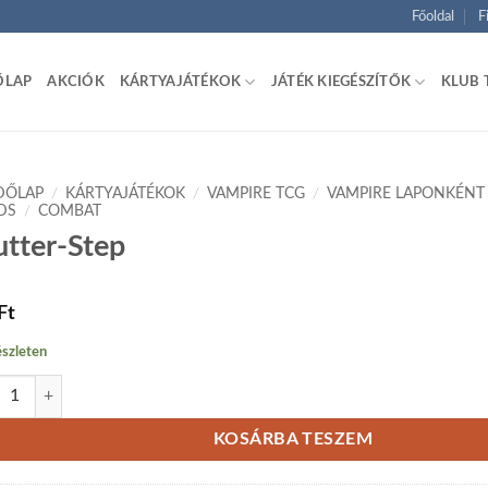
Főoldal
F
ŐLAP
AKCIÓK
KÁRTYAJÁTÉKOK
JÁTÉK KIEGÉSZÍTŐK
KLUB 
DŐLAP
/
KÁRTYAJÁTÉKOK
/
VAMPIRE TCG
/
VAMPIRE LAPONKÉNT
DS
/
COMBAT
utter-Step
Ft
szleten
ter-Step mennyiség
KOSÁRBA TESZEM