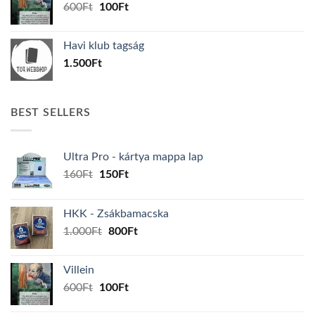
Original
Current
600
Ft
100
Ft
price
price
was:
is:
Havi klub tagság
600Ft.
100Ft.
1.500
Ft
BEST SELLERS
Ultra Pro - kártya mappa lap
Original
Current
160
Ft
150
Ft
price
price
was:
is:
HKK - Zsákbamacska
160Ft.
150Ft.
Original
Current
1.000
Ft
800
Ft
price
price
was:
is:
Villein
1.000Ft.
800Ft.
Original
Current
600
Ft
100
Ft
price
price