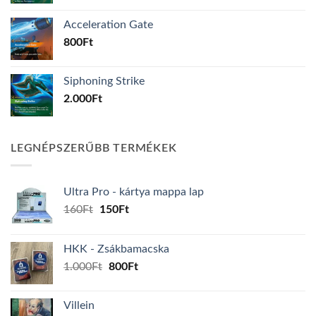
Acceleration Gate
800
Ft
Siphoning Strike
2.000
Ft
LEGNÉPSZERŰBB TERMÉKEK
Ultra Pro - kártya mappa lap
Original
Current
160
Ft
150
Ft
price
price
was:
is:
HKK - Zsákbamacska
160Ft.
150Ft.
Original
Current
1.000
Ft
800
Ft
price
price
was:
is:
Villein
1.000Ft.
800Ft.