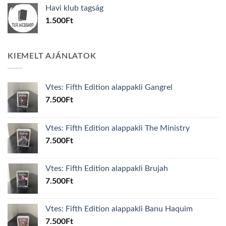
was:
is:
Havi klub tagság
600Ft.
100Ft.
1.500
Ft
KIEMELT AJÁNLATOK
Vtes: Fifth Edition alappakli Gangrel
7.500
Ft
Vtes: Fifth Edition alappakli The Ministry
7.500
Ft
Vtes: Fifth Edition alappakli Brujah
7.500
Ft
Vtes: Fifth Edition alappakli Banu Haquim
7.500
Ft