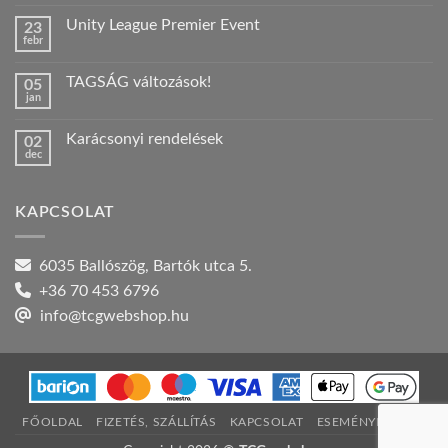
hozzászólás
a(z)
Unity League Premier Event
23
Nyári
febr
szabadság!
Nincs
bejegyzéshez
hozzászólás
a(z)
TAGSÁG változások!
05
Unity
jan
League
Nincs
Premier
hozzászólás
Event
a(z)
bejegyzéshez
Karácsonyi rendelések
02
TAGSÁG
dec
változások!
Nincs
bejegyzéshez
hozzászólás
a(z)
Karácsonyi
KAPCSOLAT
rendelések
bejegyzéshez
6035 Ballószög, Bartók utca 5.
+36 70 453 6796
info@tcgwebshop.hu
FŐOLDAL
FIZETÉS, SZÁLLÍTÁS
KAPCSOLAT
ESEMÉNYNAPTÁR