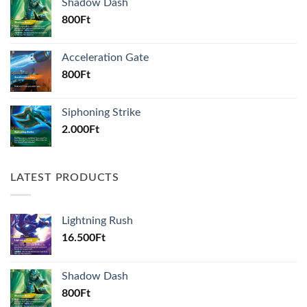
Shadow Dash
800
Ft
Acceleration Gate
800
Ft
Siphoning Strike
2.000
Ft
LATEST PRODUCTS
Lightning Rush
16.500
Ft
Shadow Dash
800
Ft