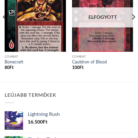
ELFOGYOTT
COMBAT
COMBAT
Bonecraft
Cauldron of Blood
80
Ft
100
Ft
LEÚJABB TERMÉKEK
Lightning Rush
16.500
Ft