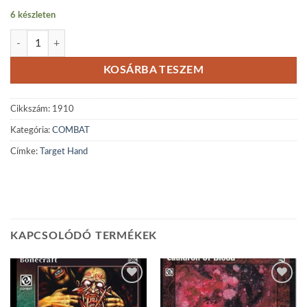
6 készleten
Target Hand mennyiség
KOSÁRBA TESZEM
Cikkszám:
1910
Kategória:
COMBAT
Címke:
Target Hand
KAPCSOLÓDÓ TERMÉKEK
Add to
Add to
wishlist
wishlist