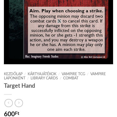
KEZDŐLAP
/
KÁRTYAJÁTÉKOK
/
VAMPIRE TCG
/
VAMPIRE
LAPONKÉNT
/
LIBRARY CARDS
/
COMBAT
Target Hand
600
Ft